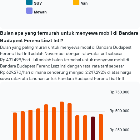
harga
SUV
Van
memiliki
dari
1
Mewah
End
berbagai
sumbu
of
jenis
interactive
Y
mobil
chart
yang
populer
Bulan apa yang termurah untuk menyewa mobil di Bandara
menampilkan
Budapest Ferenc Liszt Intl?
rata-
rata
Bulan yang paling murah untuk menyewa mobil di Bandara Budapest
harga
Ferenc Liszt Intl adalah November dengan rata-rata tarif sebesar
sewa
Rp 431.499/hari. Juli adalah bulan termahal untuk menyewa mobil di
mobil
Bandara Budapest Ferenc Liszt Intl dengan rata-rata tarif sebesar
Rp 629.270/hari di mana cenderung menjadi 2.247.292% di atas harga
sewa rata-rata tahunan untuk Bandara Budapest Ferenc Liszt Intl.
Rp 750.000
Bar
Chart
graphic.
chart
with
Rp 500.000
12
bars.
Rp 250.000
Grafik
berikut