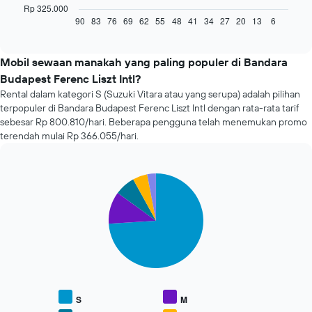
menampilkan
Rp 325.000
gambaran
90
83
76
69
62
55
48
41
34
27
20
13
6
End
of
perubahan
interactive
harga
chart
sewa
Mobil sewaan manakah yang paling populer di Bandara
mobil
Budapest Ferenc Liszt Intl?
menjelang
Rental dalam kategori S (Suzuki Vitara atau yang serupa) adalah pilihan
tanggal
terpopuler di Bandara Budapest Ferenc Liszt Intl dengan rata-rata tarif
pemesanan
sebesar Rp 800.810/hari. Beberapa pengguna telah menemukan promo
Grafik
terendah mulai Rp 366.055/hari.
ini
memiliki
1
sumbu
Pie
Chart
X
graphic.
chart
with
yang
5
menampilkan
slices.
jumlah
hari
Grafik
sebelum
berikut
tanggal
menampilkan
pemesanan
rata-
Grafik
S
M
rata
ini