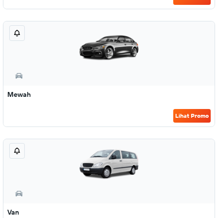
Mewah
Lihat Promo
Van