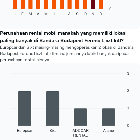
menampilkan
rata-
0
J
F
M
A
M
J
J
A
S
O
N
D
rata
End
of
harga
interactive
sewa
chart
mobil
Perusahaan rental mobil manakah yang memiliki lokasi
untuk
paling banyak di Bandara Budapest Ferenc Liszt Intl?
setiap
Europcar dan Sixt masing-masing mengoperasikan 2 lokasi di Bandara
bulannya
Budapest Ferenc Liszt Intl di mana jumlahnya lebih banyak daripada
Grafik
perusahaan rental lainnya.
ini
memiliki
3
1
sumbu
Bar
Chart
graphic.
chart
X
with
2
yang
4
menampilkan
bars.
bulan
1
Grafik
Grafik
ini
berikut
memiliki
menampilkan
0
1
empat
Europcar
Sixt
ADDCAR
Alamo
sumbu
RENTAL
perusahaan
End
Y
of