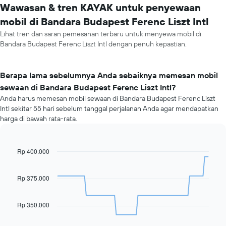
Wawasan & tren KAYAK untuk penyewaan
mobil di Bandara Budapest Ferenc Liszt Intl
Lihat tren dan saran pemesanan terbaru untuk menyewa mobil di
Bandara Budapest Ferenc Liszt Intl dengan penuh kepastian.
Berapa lama sebelumnya Anda sebaiknya memesan mobil
sewaan di Bandara Budapest Ferenc Liszt Intl?
Anda harus memesan mobil sewaan di Bandara Budapest Ferenc Liszt
Intl sekitar 55 hari sebelum tanggal perjalanan Anda agar mendapatkan
harga di bawah rata-rata.
Rp 400.000
Line
Chart
graphic.
chart
with
91
Rp 375.000
data
points.
Rp 350.000
Grafik
berikut