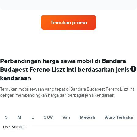
rental
interactive
yang
mobil
chart
menampilkan
dengan
rata-
lokasi
Temukan promo
rata
terbanyak
harga
Grafik
sewa
ini
mobil
memiliki
untuk
1
satu
sumbu
hari
X
Perbandingan harga sewa mobil di Bandara
yang
Budapest Ferenc Liszt Intl berdasarkan jenis
menampilkan
kendaraan
perusahaan
rental
mobil
Temukan mobil sewaan yang tepat di Bandara Budapest Ferenc Liszt Intl
Grafik
dengan membandingkan harga dari berbagai jenis kendaraan.
ini
memiliki
1
S
M
L
SUV
Van
Mewah
Atap Terbuka
sumbu
Y
Rp 1.500.000
yang
Combination
Chart
menampilkan