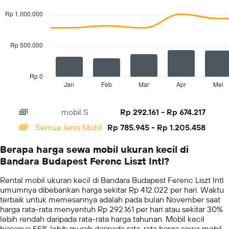
graphic.
chart
harga
with
Rp 1.000.000
penyewaan
2
mobil
data
series.
termurah
Rp 500.000
untuk
The
perusahaan
chart
tersebut
has
Rp 0
1
Jan
Feb
Mar
Apr
Mei
End
of
X
interactive
axis
chart
mobil S
Rp 292.161 - Rp 674.217
displaying
categories.
Semua Jenis Mobil
Rp 785.945 - Rp 1.205.458
Range:
14
Berapa harga sewa mobil ukuran kecil di
categories.
Bandara Budapest Ferenc Liszt Intl?
The
chart
Rental mobil ukuran kecil di Bandara Budapest Ferenc Liszt Intl
has
umumnya dibebankan harga sekitar Rp 412.022 per hari. Waktu
1
terbaik untuk memesannya adalah pada bulan November saat
Y
harga rata-rata menyentuh Rp 292.161 per hari atau sekitar 30%
axis
lebih rendah daripada rata-rata harga tahunan. Mobil kecil
displaying
biasanya 55% lebih murah daripada rata-rata harga sewa mobil