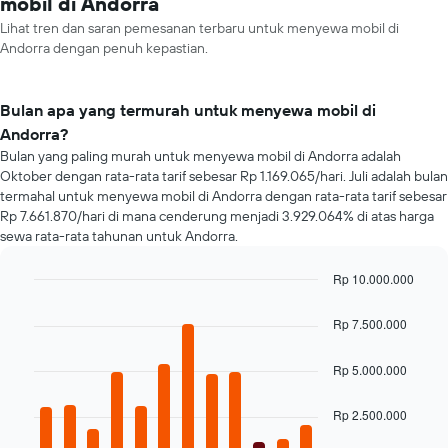
mobil di Andorra
Lihat tren dan saran pemesanan terbaru untuk menyewa mobil di
Andorra dengan penuh kepastian.
Bulan apa yang termurah untuk menyewa mobil di
Andorra?
Bulan yang paling murah untuk menyewa mobil di Andorra adalah
Oktober dengan rata-rata tarif sebesar Rp 1.169.065/hari. Juli adalah bulan
termahal untuk menyewa mobil di Andorra dengan rata-rata tarif sebesar
Rp 7.661.870/hari di mana cenderung menjadi 3.929.064% di atas harga
sewa rata-rata tahunan untuk Andorra.
Rp 10.000.000
Bar
Chart
graphic.
chart
Rp 7.500.000
with
12
bars.
Rp 5.000.000
Grafik
Rp 2.500.000
berikut
menampilkan