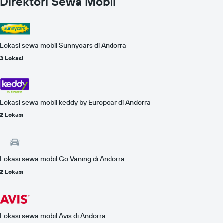
Direktori Sewa Mobil
yang
menampilkan
rata-
rata
harga
Lokasi sewa mobil Sunnycars di Andorra
sewa
mobil
3 Lokasi
untuk
satu
hari
Lokasi sewa mobil keddy by Europcar di Andorra
2 Lokasi
Lokasi sewa mobil Go Vaning di Andorra
2 Lokasi
Lokasi sewa mobil Avis di Andorra