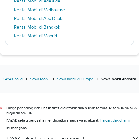
Rental Mobil di Adelaide
Rental Mobil di Melbourne
Rental Mobil di Abu Dhabi
Rental Mobil di Bangkok
Rental Mobil di Madrid
Rental Mobil di Detroit
Rental Mobil di New York
Rental Mobil di Los Angeles
Rental Mobil di Tullamarine
Rental Mobil di Seattle
KAYAK.co.id
Sewa Mobil
Sewa mobil di Europe
Sewa mobil Andorra
Rental Mobil di Johor Bahru
Rental Mobil di Kota Jeju
Rental Mobil di Penang
Harga per orang dan untuk tiket elektronik dan sudah termasuk semua pajak &
*
biaya dalam IDR.
Rental Mobil di George Town
KAYAK selalu berusaha mendapatkan harga yang akurat,
harga tidak dijamin
.
Rental Mobil di Amsterdam
Ini mengapa:
KAYAK bukanlah pihak yang menjual