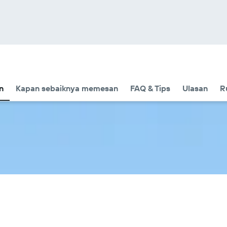
n
Kapan sebaiknya memesan
FAQ & Tips
Ulasan
R