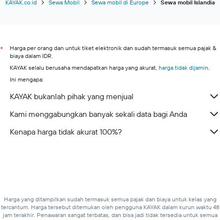
Rental Mobil di San Francisco
KAYAK.co.id
Sewa Mobil
Sewa mobil di Europe
Sewa mobil Islandia
Rental Mobil di Perth
Rental Mobil di Barcelona
Rental Mobil di Melbourne
Harga per orang dan untuk tiket elektronik dan sudah termasuk semua pajak &
*
biaya dalam IDR.
Rental Mobil di Milan
KAYAK selalu berusaha mendapatkan harga yang akurat,
harga tidak dijamin
.
Ini mengapa:
KAYAK bukanlah pihak yang menjual
Kami menggabungkan banyak sekali data bagi Anda
Kenapa harga tidak akurat 100%?
Harga yang ditampilkan sudah termasuk semua pajak dan biaya untuk kelas yang
tercantum. Harga tersebut ditemukan oleh pengguna KAYAK dalam kurun waktu 48
jam terakhir. Penawaran sangat terbatas, dan bisa jadi tidak tersedia untuk semua