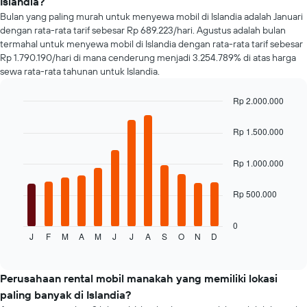
Islandia?
sumbu
72
Y
Bulan yang paling murah untuk menyewa mobil di Islandia adalah Januari
jam
yang
dengan rata-rata tarif sebesar Rp 689.223/hari. Agustus adalah bulan
terakhir
menampilkan
termahal untuk menyewa mobil di Islandia dengan rata-rata tarif sebesar
Grafik
rata-
Rp 1.790.190/hari di mana cenderung menjadi 3.254.789% di atas harga
ini
rata
sewa rata-rata tahunan untuk Islandia.
memiliki
harga
1
sewa
sumbu
Rp 2.000.000
mobil
X
Bar
Chart
graphic.
yang
chart
Rp 1.500.000
with
menampilkan
12
4
bars.
Rp 1.000.000
perusahaan
rental
Grafik
mobil
Rp 500.000
berikut
termurah
menampilkan
Grafik
rata-
0
ini
J
F
M
A
M
J
J
A
S
O
N
D
rata
End
memiliki
of
harga
interactive
1
sewa
chart
sumbu
mobil
Perusahaan rental mobil manakah yang memiliki lokasi
Y
untuk
paling banyak di Islandia?
yang
setiap