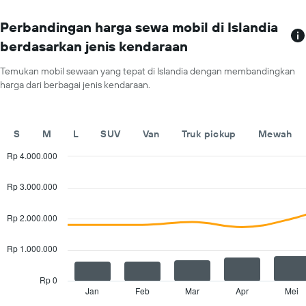
untuk
sumbu
satu
X
Perbandingan harga sewa mobil di Islandia
hari
yang
berdasarkan jenis kendaraan
menampilkan
perusahaan
Temukan mobil sewaan yang tepat di Islandia dengan membandingkan
rental
harga dari berbagai jenis kendaraan.
mobil
Grafik
ini
memiliki
S
M
L
SUV
Van
Truk pickup
Mewah
1
sumbu
Rp 4.000.000
Y
Combination
Chart
yang
graphic.
chart
Rp 3.000.000
with
menampilkan
2
harga
data
Rp 2.000.000
penyewaan
series.
mobil
termurah
Rp 1.000.000
The
untuk
chart
perusahaan
has
Rp 0
tersebut
1
Jan
Feb
Mar
Apr
Mei
End
of
X