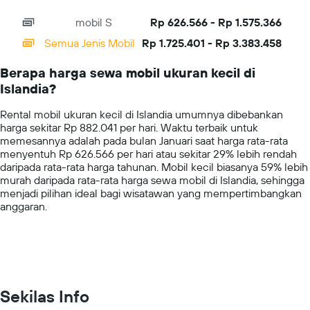
interactive
axis
chart
mobil S
Rp 626.566 - Rp 1.575.366
displaying
categories.
Semua Jenis Mobil
Rp 1.725.401 - Rp 3.383.458
Range:
14
Berapa harga sewa mobil ukuran kecil di
categories.
Islandia?
The
chart
Rental mobil ukuran kecil di Islandia umumnya dibebankan
has
harga sekitar Rp 882.041 per hari. Waktu terbaik untuk
1
memesannya adalah pada bulan Januari saat harga rata-rata
Y
menyentuh Rp 626.566 per hari atau sekitar 29% lebih rendah
axis
daripada rata-rata harga tahunan. Mobil kecil biasanya 59% lebih
displaying
murah daripada rata-rata harga sewa mobil di Islandia, sehingga
values.
menjadi pilihan ideal bagi wisatawan yang mempertimbangkan
Range:
anggaran.
0
to
4000000.
Sekilas Info