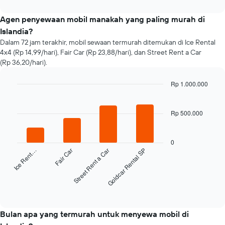
interactive
harga
chart
sewa
Agen penyewaan mobil manakah yang paling murah di
mobil
Islandia?
menjelang
Dalam 72 jam terakhir, mobil sewaan termurah ditemukan di Ice Rental
tanggal
4x4 (Rp 14,99/hari), Fair Car (Rp 23,88/hari), dan Street Rent a Car
pemesanan
(Rp 36,20/hari).
Grafik
ini
memiliki
Rp 1.000.000
1
Bar
Chart
sumbu
graphic.
chart
with
X
Rp 500.000
4
yang
bars.
menampilkan
jumlah
0
Grafik
hari
Ice Rent…
Fair Car
Street Rent a Car
Goldcar Rental SP
berikut
sebelum
menampilkan
tanggal
empat
pemesanan
perusahaan
End
Grafik
of
rental
interactive
ini
mobil
chart
memiliki
termurah
Bulan apa yang termurah untuk menyewa mobil di
1
dalam