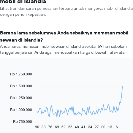
mobil di Islandia
Lihat tren dan saran pemesanan terbaru untuk menyewa mobil di Islandia
dengan penuh kepastian.
Berapa lama sebelumnya Anda sebaiknya memesan mobil
sewaan di Islandia?
Anda harus memesan mobil sewaan di Islandia sekitar 69 hari sebelum
tanggal perjalanan Anda agar mendapatkan harga di bawah rata-rata.
Rp 1.750.000
Line
Chart
graphic.
chart
with
Rp 1.500.000
91
data
Rp 1.250.000
points.
Grafik
Rp 1.000.000
berikut
menampilkan
Rp 750.000
gambaran
90
83
76
69
62
55
48
41
34
27
20
13
6
End
of
perubahan