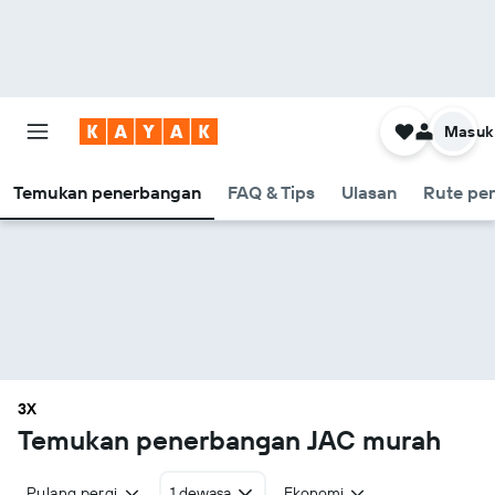
Masuk
Temukan penerbangan
FAQ & Tips
Ulasan
Rute pe
3X
Temukan penerbangan JAC murah
Pulang pergi
1 dewasa
Ekonomi