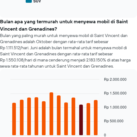
1
SUV
End
berbagai
sumbu
of
jenis
interactive
Y
mobil
chart
yang
populer
Bulan apa yang termurah untuk menyewa mobil di Saint
menampilkan
Vincent dan Grenadines?
harga
Bulan yang paling murah untuk menyewa mobil di Saint Vincent dan
penyewaan
mobil
Grenadines adalah Oktober dengan rata-rata tarif sebesar
termurah
Rp 1.111.512/hari. Juni adalah bulan termahal untuk menyewa mobil di
untuk
Saint Vincent dan Grenadines dengan rata-rata tarif sebesar
perusahaan
Rp 1.550.108/hari di mana cenderung menjadi 2.183.150% di atas harga
tersebut
sewa rata-rata tahunan untuk Saint Vincent dan Grenadines.
Rp 2.000.000
Bar
Chart
graphic.
chart
Rp 1.500.000
with
12
bars.
Rp 1.000.000
Grafik
Rp 500.000
berikut
menampilkan
rata-
0