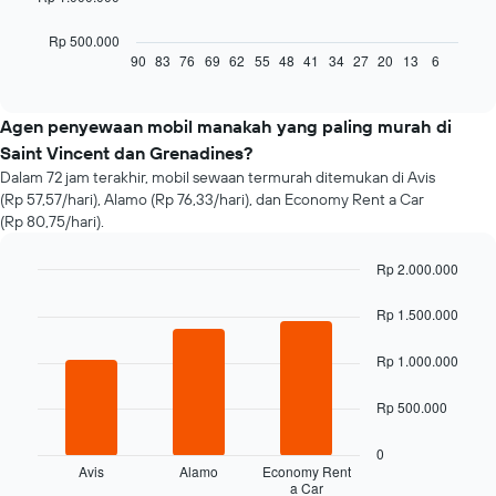
berikut
menampilkan
Rp 500.000
gambaran
90
83
76
69
62
55
48
41
34
27
20
13
6
End
of
perubahan
interactive
harga
chart
sewa
Agen penyewaan mobil manakah yang paling murah di
mobil
Saint Vincent dan Grenadines?
menjelang
Dalam 72 jam terakhir, mobil sewaan termurah ditemukan di Avis
tanggal
(Rp 57,57/hari), Alamo (Rp 76,33/hari), dan Economy Rent a Car
pemesanan
(Rp 80,75/hari).
Grafik
ini
memiliki
Rp 2.000.000
1
Bar
Chart
sumbu
graphic.
chart
Rp 1.500.000
with
X
3
yang
Rp 1.000.000
bars.
menampilkan
jumlah
Grafik
Rp 500.000
hari
berikut
sebelum
menampilkan
0
tanggal
empat
Avis
Alamo
Economy Rent
pemesanan
a Car
perusahaan
End