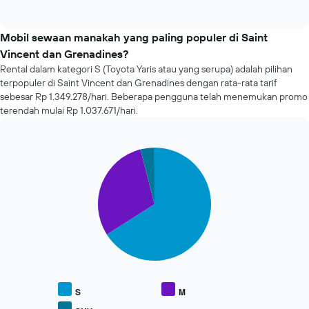
Grafik
of
rental
interactive
ini
mobil
chart
memiliki
termurah
Mobil sewaan manakah yang paling populer di Saint
1
dalam
Vincent dan Grenadines?
sumbu
72
Y
Rental dalam kategori S (Toyota Yaris atau yang serupa) adalah pilihan
jam
yang
terpopuler di Saint Vincent dan Grenadines dengan rata-rata tarif
terakhir
menampilkan
sebesar Rp 1.349.278/hari. Beberapa pengguna telah menemukan promo
Grafik
rata-
terendah mulai Rp 1.037.671/hari.
ini
rata
memiliki
harga
1
sewa
sumbu
Pie
Chart
mobil
graphic.
chart
X
with
yang
3
menampilkan
slices.
4
perusahaan
Grafik
rental
berikut
mobil
menampilkan
termurah
rata-
Grafik
rata
ini
harga
S
M
memiliki
dari