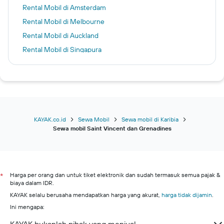
Rental Mobil di Amsterdam
Rental Mobil di Melbourne
Rental Mobil di Auckland
Rental Mobil di Singapura
Rental Mobil di Calgary
Rental Mobil di Christchurch
Rental Mobil di Edinburgh
Rental Mobil di Brisbane
Rental Mobil di Penang
KAYAK.co.id
Sewa Mobil
Sewa mobil di Karibia
Sewa mobil Saint Vincent dan Grenadines
Harga per orang dan untuk tiket elektronik dan sudah termasuk semua pajak &
*
biaya dalam IDR.
KAYAK selalu berusaha mendapatkan harga yang akurat,
harga tidak dijamin
.
Ini mengapa: