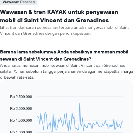
Wawasan Pesanan
Wawasan & tren KAYAK untuk penyewaan
mobil di Saint Vincent dan Grenadines
Lihat tren dan saran pemesanan terbaru untuk menyewa mobil di Saint
Vincent dan Grenadines dengan penuh kepastian.
Berapa lama sebelumnya Anda sebaiknya memesan mobil
sewaan di Saint Vincent dan Grenadines?
Anda harus memesan mobil sewaan di Saint Vincent dan Grenadines
sekitar 75 hari sebelum tanggal perjalanan Anda agar mendapatkan harga
di bawah rata-rata.
Rp 2.500.000
Line
Chart
graphic.
chart
with
Rp 2.000.000
91
data
Rp 1.500.000
points.
Grafik
Rp 1.000.000