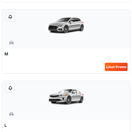
M
Lihat Promo
L