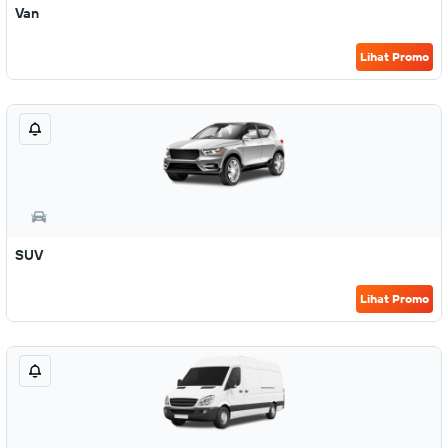
Van
Lihat Promo
SUV
Lihat Promo