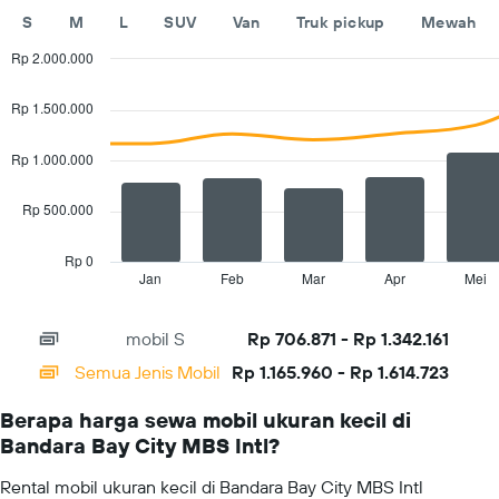
sumbu
S
M
L
SUV
Van
Truk pickup
Mewah
Y
yang
Rp 2.000.000
menampilkan
Combination
Chart
rata-
graphic.
chart
Rp 1.500.000
rata
with
harga
2
sewa
data
Rp 1.000.000
series.
mobil
untuk
Rp 500.000
The
satu
chart
hari
has
Rp 0
1
Jan
Feb
Mar
Apr
Mei
End
of
X
interactive
axis
chart
mobil S
Rp 706.871 - Rp 1.342.161
displaying
categories.
Semua Jenis Mobil
Rp 1.165.960 - Rp 1.614.723
Range:
14
Berapa harga sewa mobil ukuran kecil di
categories.
Bandara Bay City MBS Intl?
The
chart
Rental mobil ukuran kecil di Bandara Bay City MBS Intl
has