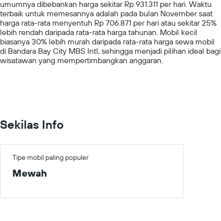
umumnya dibebankan harga sekitar Rp 931.311 per hari. Waktu
1
terbaik untuk memesannya adalah pada bulan November saat
Y
harga rata-rata menyentuh Rp 706.871 per hari atau sekitar 25%
axis
lebih rendah daripada rata-rata harga tahunan. Mobil kecil
displaying
biasanya 30% lebih murah daripada rata-rata harga sewa mobil
values.
di Bandara Bay City MBS Intl, sehingga menjadi pilihan ideal bagi
Range:
wisatawan yang mempertimbangkan anggaran.
0
to
2000000.
Sekilas Info
Tipe mobil paling populer
Mewah