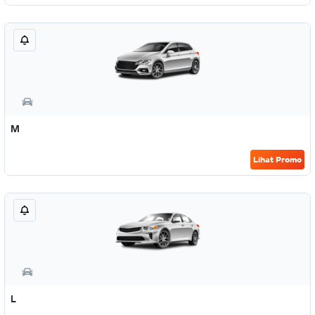
M
Lihat Promo
L