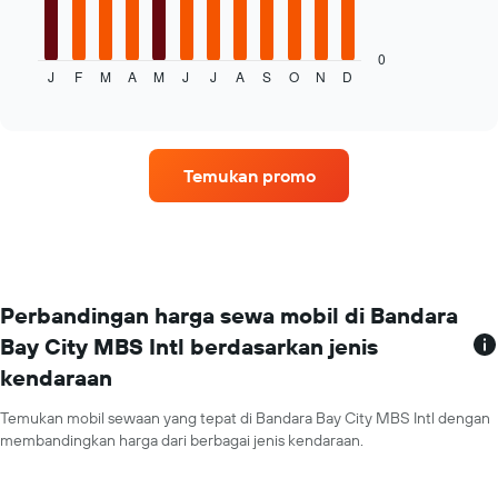
berikut
menampilkan
rata-
0
J
F
M
A
M
J
J
A
S
O
N
D
rata
End
of
harga
interactive
sewa
chart
mobil
untuk
Temukan promo
setiap
bulannya
Grafik
ini
memiliki
1
sumbu
Perbandingan harga sewa mobil di Bandara
X
Bay City MBS Intl berdasarkan jenis
yang
kendaraan
menampilkan
bulan
Grafik
Temukan mobil sewaan yang tepat di Bandara Bay City MBS Intl dengan
ini
membandingkan harga dari berbagai jenis kendaraan.
memiliki
1