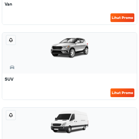
Van
Lihat Promo
SUV
Lihat Promo