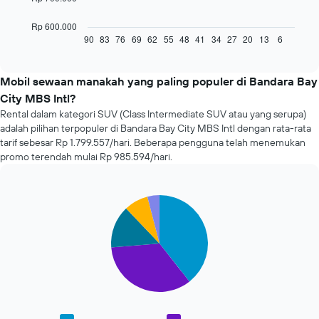
berikut
menampilkan
Rp 600.000
gambaran
90
83
76
69
62
55
48
41
34
27
20
13
6
End
of
perubahan
interactive
harga
chart
sewa
Mobil sewaan manakah yang paling populer di Bandara Bay
mobil
City MBS Intl?
menjelang
Rental dalam kategori SUV (Class Intermediate SUV atau yang serupa)
tanggal
adalah pilihan terpopuler di Bandara Bay City MBS Intl dengan rata-rata
pemesanan
tarif sebesar Rp 1.799.557/hari. Beberapa pengguna telah menemukan
Grafik
promo terendah mulai Rp 985.594/hari.
ini
memiliki
1
sumbu
Pie
Chart
X
graphic.
chart
with
yang
5
menampilkan
slices.
jumlah
hari
Grafik
sebelum
berikut
tanggal
menampilkan
pemesanan
rata-