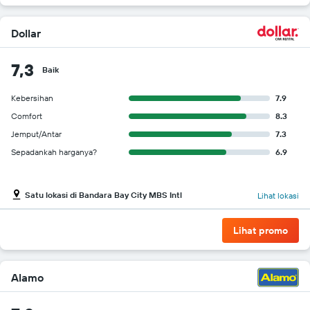
Dollar
7,3
Baik
Kebersihan
7.9
Comfort
8.3
Jemput/Antar
7.3
Sepadankah harganya?
6.9
Satu lokasi di Bandara Bay City MBS Intl
Lihat lokasi
Lihat promo
Alamo