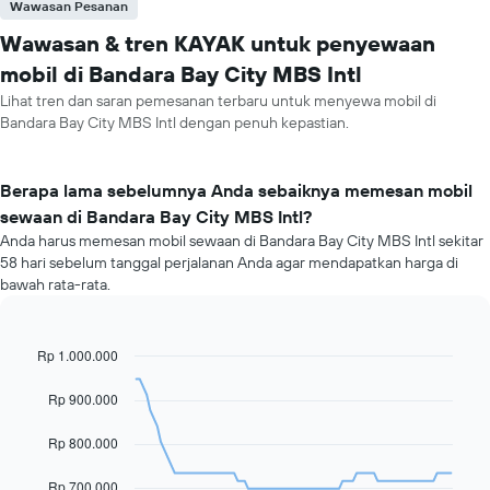
Wawasan Pesanan
Wawasan & tren KAYAK untuk penyewaan
mobil di Bandara Bay City MBS Intl
Lihat tren dan saran pemesanan terbaru untuk menyewa mobil di
Bandara Bay City MBS Intl dengan penuh kepastian.
Berapa lama sebelumnya Anda sebaiknya memesan mobil
sewaan di Bandara Bay City MBS Intl?
Anda harus memesan mobil sewaan di Bandara Bay City MBS Intl sekitar
58 hari sebelum tanggal perjalanan Anda agar mendapatkan harga di
bawah rata-rata.
Rp 1.000.000
Line
Chart
graphic.
chart
with
Rp 900.000
91
data
Rp 800.000
points.
Grafik
Rp 700.000