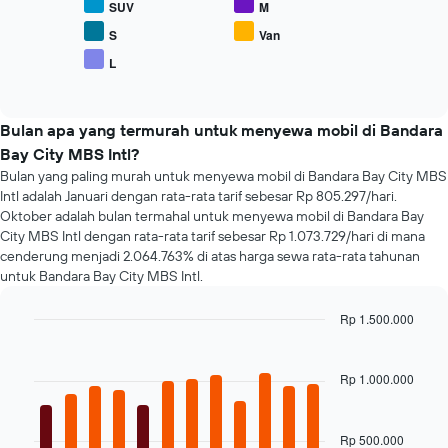
Grafik
SUV
M
rata
ini
harga
S
Van
memiliki
dari
1
L
End
berbagai
sumbu
of
jenis
interactive
Y
mobil
chart
yang
populer
Bulan apa yang termurah untuk menyewa mobil di Bandara
menampilkan
Bay City MBS Intl?
rata-
rata
Bulan yang paling murah untuk menyewa mobil di Bandara Bay City MBS
harga
Intl adalah Januari dengan rata-rata tarif sebesar Rp 805.297/hari.
sewa
Oktober adalah bulan termahal untuk menyewa mobil di Bandara Bay
mobil
City MBS Intl dengan rata-rata tarif sebesar Rp 1.073.729/hari di mana
cenderung menjadi 2.064.763% di atas harga sewa rata-rata tahunan
untuk Bandara Bay City MBS Intl.
Rp 1.500.000
Bar
Chart
graphic.
chart
with
Rp 1.000.000
12
bars.
Rp 500.000
Grafik