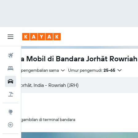
Tiket Pesawat
Sewa Mobil di Bandara Jorhāt Rowriah
Hotel
Tempat pengembalian sama
Umur pengemudi:
25-65
Sewa Mobil
Tiket+Hotel
Eksplorasi
Pengambilan di terminal bandara
Pantau Pesawat