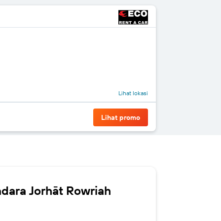
Lihat lokasi
Lihat promo
ndara Jorhāt Rowriah