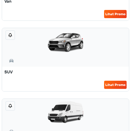
Van
Lihat Promo
SUV
Lihat Promo