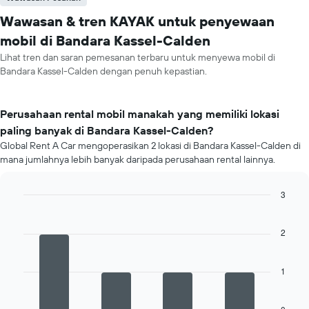
Wawasan & tren KAYAK untuk penyewaan
mobil di Bandara Kassel-Calden
Lihat tren dan saran pemesanan terbaru untuk menyewa mobil di
Bandara Kassel-Calden dengan penuh kepastian.
Perusahaan rental mobil manakah yang memiliki lokasi
paling banyak di Bandara Kassel-Calden?
Global Rent A Car mengoperasikan 2 lokasi di Bandara Kassel-Calden di
mana jumlahnya lebih banyak daripada perusahaan rental lainnya.
3
Bar
Chart
graphic.
chart
with
2
4
bars.
1
Grafik
berikut
menampilkan