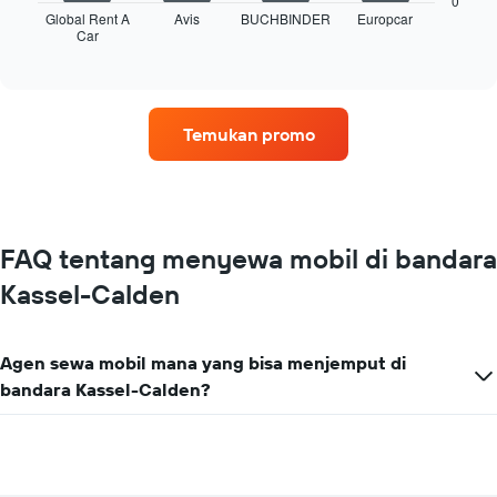
0
empat
Global Rent A
Avis
BUCHBINDER
Europcar
Car
perusahaan
End
of
rental
interactive
mobil
chart
dengan
lokasi
Temukan promo
terbanyak
Grafik
ini
memiliki
1
sumbu
FAQ tentang menyewa mobil di bandara
X
Kassel-Calden
yang
menampilkan
perusahaan
rental
Agen sewa mobil mana yang bisa menjemput di
mobil
bandara Kassel-Calden?
Grafik
ini
memiliki
1
sumbu