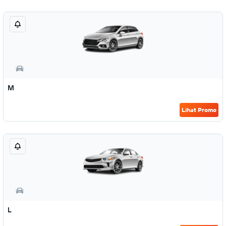
M
Lihat Promo
L