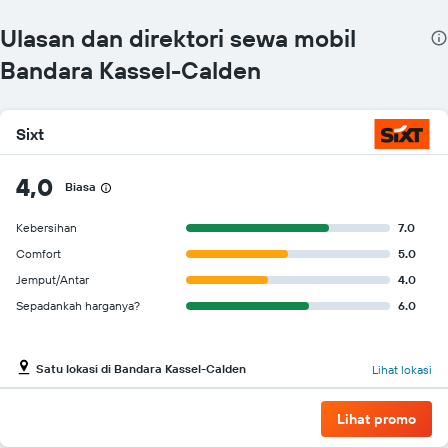
Y
yang
Ulasan dan direktori sewa mobil
menampilkan
harga
Bandara Kassel-Calden
penyewaan
mobil
termurah
Sixt
untuk
perusahaan
tersebut
4,0
Biasa
Kebersihan
7.0
Comfort
5.0
Jemput/Antar
4.0
Sepadankah harganya?
6.0
Satu lokasi di Bandara Kassel-Calden
Lihat lokasi
Lihat promo