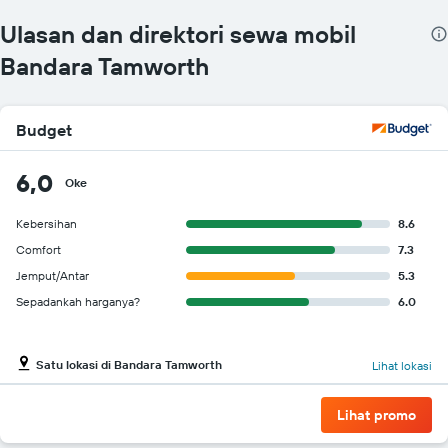
Ulasan dan direktori sewa mobil
Bandara Tamworth
Budget
6,0
Oke
Kebersihan
8.6
Comfort
7.3
Jemput/Antar
5.3
Sepadankah harganya?
6.0
Satu lokasi di Bandara Tamworth
Lihat lokasi
Lihat promo