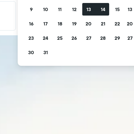
9
10
11
12
13
14
15
13
Filter promo Anda
Filter berdasarkan pembatalan gratis, sarapan gratis, dan
16
17
18
19
20
21
22
20
lainnya.
23
24
25
26
27
28
29
27
30
31