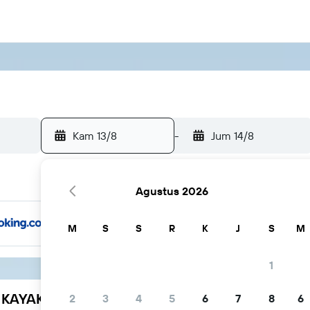
Kam 13/8
-
Jum 14/8
Agustus 2026
M
S
S
R
K
J
S
M
1
h KAYAK
2
3
4
5
6
7
8
6