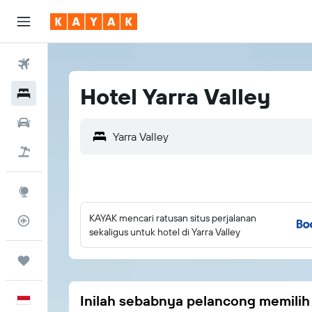
Tiket Pesawat
Hotel Yarra Valley
Hotel
Sewa Mobil
Tiket+Hotel
Eksplorasi
KAYAK mencari ratusan situs perjalanan
Pantau Pesawat
sekaligus untuk hotel di Yarra Valley
Trips
Inilah sebabnya pelancong memili
Bahasa Indonesia