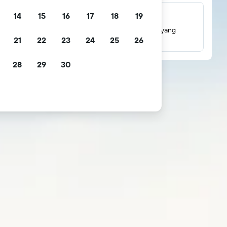
14
15
16
17
18
19
Jutaan ulasan
Lihat penilaian berdasarkan jutaan ulasan tamu yang
21
22
23
24
25
26
sebenarnya.
28
29
30