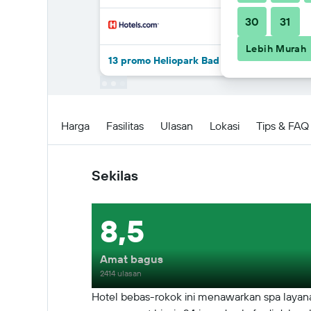
30
31
Lebih Murah
13 promo Heliopark Bad Hotel Zum Hirsch l
Sekilas
Harga
Fasilitas
Ulasan
Lokasi
Tips & FAQ
Sekilas
8,5
Amat bagus
2414 ulasan
Hotel bebas-rokok ini menawarkan spa layanan l