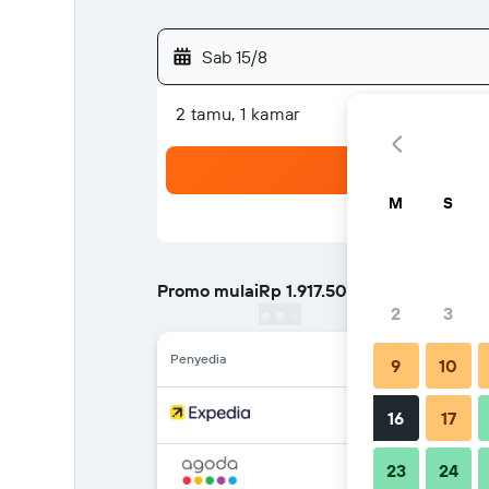
Sab 15/8
2 tamu, 1 kamar
M
S
Promo mulai
Rp 1.917.502
/
Termurah harga p
2
3
Penyedia
9
10
16
17
23
24