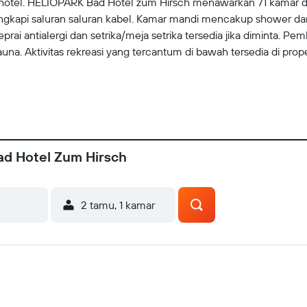
am hotel. HELIOPARK Bad Hotel zum Hirsch menawarkan 71 kamar 
lengkapi saluran saluran kabel. Kamar mandi mencakup shower d
prai antialergi dan setrika/meja setrika tersedia jika diminta. P
auna. Aktivitas rekreasi yang tercantum di bawah tersedia di prop
ad Hotel Zum Hirsch
2 tamu, 1 kamar