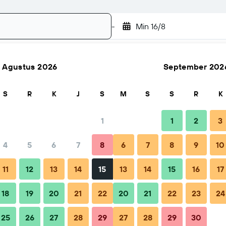
-
Min 16/8
Agustus 2026
September 202
Telusuri
S
R
K
J
S
M
S
S
R
K
1
1
2
3
er malam
4
5
6
7
8
6
7
8
9
10
Total per malam
11
12
13
14
15
13
14
15
16
17
Rp 1.917.502
18
19
20
21
22
20
21
22
23
24
25
26
27
28
29
27
28
29
30
Rp 1.959.556