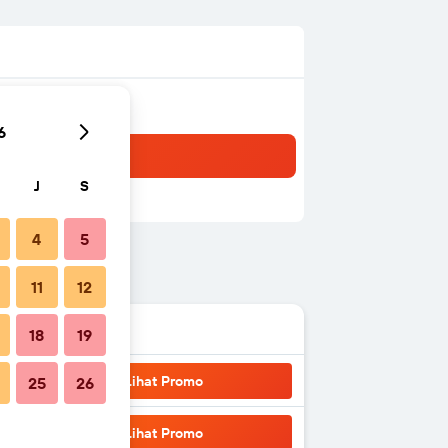
6
J
S
4
5
11
12
18
19
Lihat Promo
25
26
Lihat Promo