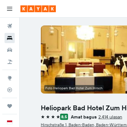
Tiket Pesawat
Hotel
Sewa Mobil
Tiket+Hotel
Eksplorasi
Foto Heliopark Bad Hotel Zum Hirsch
Pantau Pesawat
Trips
Heliopark Bad Hotel Zum H
Amat bagus
2.414 ulasan
8,5
bintang 4
Bahasa Indonesia
Hirschstraße 1, Baden-Baden, Baden-Württe