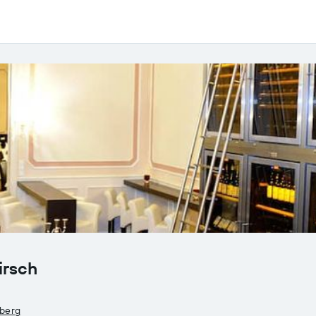
irsch
mberg