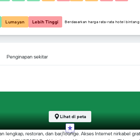
Rp 2.660.344
Lumayan
Lebih Tinggi
Berdasarkan harga rata-rata hotel bintang
agi
Penginapan sekitar
Lihat di peta
engkap, restoran, dan bar/lounge. Akses Internet nirkabel gratis 