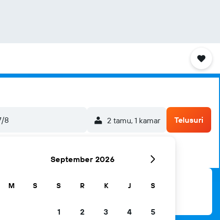
7/8
Telusuri
2 tamu, 1 kamar
September 2026
M
S
S
R
K
J
S
1
2
3
4
5