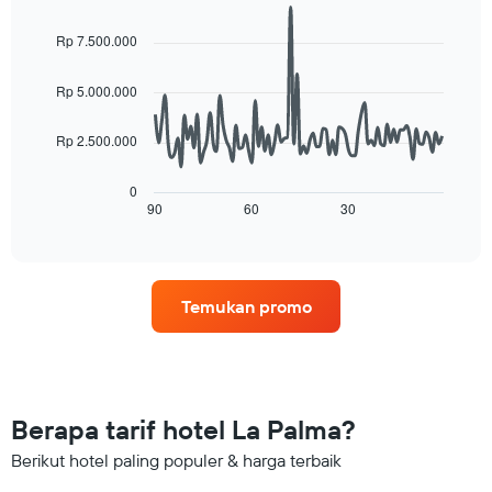
Line
Chart
graphic.
chart
Rp 7.500.000
with
90
data
Rp 5.000.000
points.
Rp 2.500.000
Grafik
berikut
menampilkan
0
gambaran
90
60
30
End
of
perubahan
interactive
harga
chart
kamar
menjelang
Temukan promo
tanggal
menginap
Grafik
ini
memiliki
1
Berapa tarif hotel La Palma?
sumbu
X
Berikut hotel paling populer & harga terbaik
yang