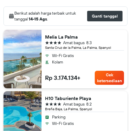
Berikut adalah harga terbaik untuk
Ganti tanggal
tanggal
14-15 Ags
.
Melia La Palma
bintang 4
Amat bagus
8.3
Santa Cruz de la Palma, La Palma, Spanyol
Wi-Fi Gratis
Kolam
Cek
Rp 3.174.134+
ketersediaan
H10 Taburiente Playa
bintang 4
Amat bagus
8.2
Breña Baja, La Palma, Spanyol
Parking
Wi-Fi Gratis