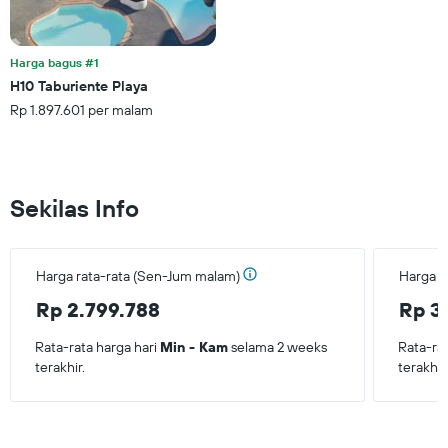
Harga bagus #1
H10 Taburiente Playa
Rp 1.897.601 per malam
Sekilas Info
Harga rata-rata (Sen-Jum malam)
Harga r
Rp 2.799.788
Rp 3
Rata-rata harga hari
Min - Kam
selama 2 weeks
Rata-ra
terakhir.
terakhir