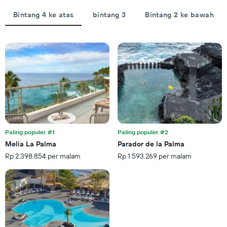
menampilkan
jumlah
Bintang 4 ke atas
bintang 3
Bintang 2 ke bawah
hari
sebelum
tanggal
menginap
Grafik
ini
memiliki
1
sumbu
Y
yang
menampilkan
Paling populer #1
Paling populer #2
rata-
Melia La Palma
Parador de la Palma
rata
Rp 2.398.854 per malam
Rp 1.593.269 per malam
harga
kamar