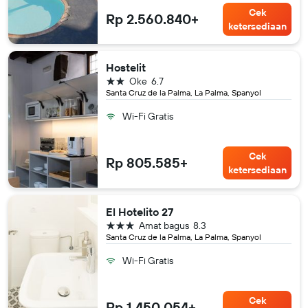
Cek
Rp 2.560.840+
ketersediaan
Hostelit
bintang 2
Oke
6.7
Santa Cruz de la Palma, La Palma, Spanyol
Wi-Fi Gratis
Cek
Rp 805.585+
ketersediaan
El Hotelito 27
bintang 3
Amat bagus
8.3
Santa Cruz de la Palma, La Palma, Spanyol
Wi-Fi Gratis
Cek
Rp 1.450.054+