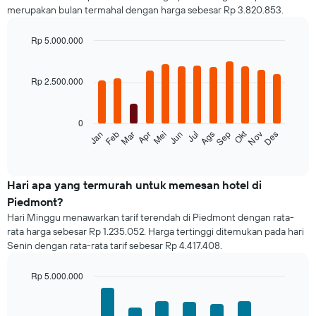
merupakan bulan termahal dengan harga sebesar Rp 3.820.853.
Rp 5.000.000
Bar
Chart
graphic.
chart
with
Rp 2.500.000
12
bars.
0
Grafik
Okt
Feb
Mei
Ags
Nov
Mar
Jun
Sep
Des
Jan
Apr
Jul
berikut
End
of
menampilkan
interactive
rata-
chart
rata
Hari apa yang termurah untuk memesan hotel di
harga
Piedmont?
dari
Hari Minggu menawarkan tarif terendah di Piedmont dengan rata-
sebuah
rata harga sebesar Rp 1.235.052. Harga tertinggi ditemukan pada hari
kamar
Senin dengan rata-rata tarif sebesar Rp 4.417.408.
untuk
setiap
bulannya
Rp 5.000.000
Grafik
Bar
Chart
ini
graphic.
chart
with
memiliki