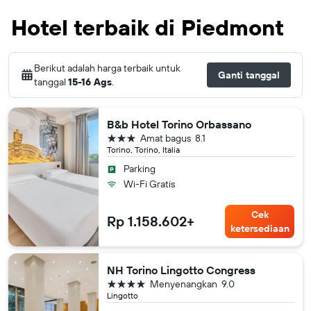
Hotel terbaik di Piedmont
Berikut adalah harga terbaik untuk
Ganti tanggal
tanggal
15-16 Ags
.
B&b Hotel Torino Orbassano
bintang 3
Amat bagus
8.1
Torino, Torino, Italia
Parking
Wi-Fi Gratis
Cek
Rp 1.158.602+
ketersediaan
NH Torino Lingotto Congress
bintang 4
Menyenangkan
9.0
Lingotto