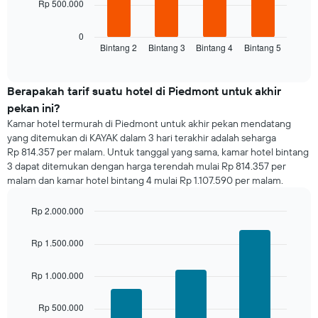
Rp 500.000
berikut
memiliki
menampilkan
1
rata-
0
sumbu
Bintang 2
Bintang 3
Bintang 4
Bintang 5
rata
End
Y
of
harga
yang
interactive
kamar
chart
menampilkan
untuk
Berapakah tarif suatu hotel di Piedmont untuk akhir
rata-
malam
rata
pekan ini?
ini
harga
Kamar hotel termurah di Piedmont untuk akhir pekan mendatang
yang
kamar
yang ditemukan di KAYAK dalam 3 hari terakhir adalah seharga
ditemukan
Rp 814.357 per malam. Untuk tanggal yang sama, kamar hotel bintang
dalam
3 dapat ditemukan dengan harga terendah mulai Rp 814.357 per
3
malam dan kamar hotel bintang 4 mulai Rp 1.107.590 per malam.
hari
terakhir
dan
Rp 2.000.000
dihimpun
Bar
Chart
graphic.
berdasarkan
chart
Rp 1.500.000
with
peringkat
3
bintang
bars.
Rp 1.000.000
Grafik
ini
Grafik
memiliki
Rp 500.000
berikut