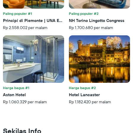
Y
ini
yang
yang
menampilkan
ditemukan
Paling populer #1
Paling populer #2
rata-
dalam
Principi di Piemonte | UNA Esperienze | Preferred Hotels and Reso
NH Torino Lingotto Congress
rata
3
Rp 2.558.002 per malam
Rp 1.700.680 per malam
harga
hari
kamar
terakhir
Harga bagus #1
Harga bagus #2
Aston Hotel
Hotel Lancaster
Rp 1.060.329 per malam
Rp 1.182.420 per malam
Sekilas Info