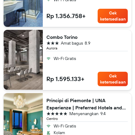
Cek
Rp 1.356.758+
ketersediaan
Combo Torino
bintang 3
Amat bagus
8.9
Aurora
Wi-Fi Gratis
Cek
Rp 1.595.133+
ketersediaan
Principi di Piemonte | UNA
Esperienze | Preferred Hotels and
bintang 5
Menyenangkan
9.4
Resorts
Centro
Wi-Fi Gratis
Kolam