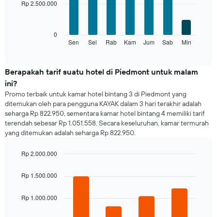
Rp 2.500.000
7
1
bars.
sumbu
X
Grafik
0
yang
berikut
Sen
Sel
Rab
Kam
Jum
Sab
Min
End
menampilkan
of
menampilkan
bulan.
interactive
rata-
chart
Grafik
rata
Berapakah tarif suatu hotel di Piedmont untuk malam
ini
harga
memiliki
ini?
kamar
1
Promo terbaik untuk kamar hotel bintang 3 di Piedmont yang
untuk
sumbu
ditemukan oleh para pengguna KAYAK dalam 3 hari terakhir adalah
setiap
Y
seharga Rp 822.950, sementara kamar hotel bintang 4 memiliki tarif
hari
yang
terendah sebesar Rp 1.051.558. Secara keseluruhan, kamar termurah
Grafik
menampilkan
yang ditemukan adalah seharga Rp 822.950.
ini
rata-
memiliki
rata
1
Rp 2.000.000
harga
sumbu
Bar
kamar
Chart
X
graphic.
chart
Rp 1.500.000
yang
with
4
menampilkan
bars.
Rp 1.000.000
hari.
Grafik
Grafik
ini