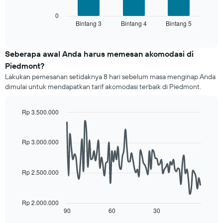
1
menampilkan
sumbu
rata-
0
X
Bintang 3
Bintang 4
Bintang 5
rata
End
yang
of
harga
interactive
menampilkan
kamar
chart
kategori
untuk
Seberapa awal Anda harus memesan akomodasi di
hotel
akhir
Piedmont?
berdasarkan
pekan
bintang.
Lakukan pemesanan setidaknya 8 hari sebelum masa menginap Anda
ini
Grafik
dimulai untuk mendapatkan tarif akomodasi terbaik di Piedmont.
yang
ini
ditemukan
menampilkan
dalam
Rp 3.500.000
1
3
Line
sumbu
Chart
hari
graphic.
chart
Y
terakhir
with
Rp 3.000.000
yang
90
dan
menampilkan
data
dihimpun
rata-
points.
berdasarkan
rata
Rp 2.500.000
peringkat
harga
Grafik
bintang
kamar
berikut
Grafik
untuk
menampilkan
Rp 2.000.000
ini
malam
gambaran
90
60
30
End
memiliki
ini
of
perubahan
1