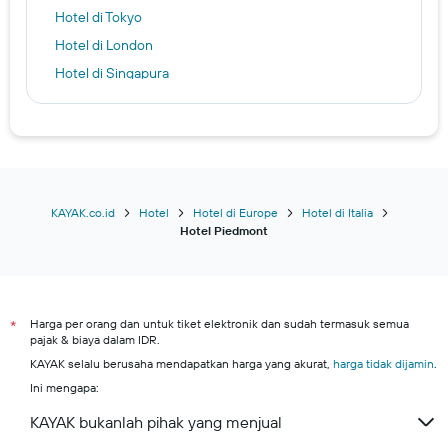
Hotel di Tokyo
Hotel di London
Hotel di Singapura
Hotel di Batam
Hotel di Kota Pekanbaru
Hotel di Kota Tangerang
Hotel di Furano
Hotel di Seoul
KAYAK.co.id
Hotel
Hotel di Europe
Hotel di Italia
Hotel Piedmont
Hotel di Kuta
Hotel di Kota Taipei
Surabaya hotels
Harga per orang dan untuk tiket elektronik dan sudah termasuk semua
Denpasar hotels
*
pajak & biaya dalam IDR.
Kota Bekasi hotels
KAYAK selalu berusaha mendapatkan harga yang akurat,
harga tidak dijamin
.
Kota Bogor hotels
Ini mengapa:
Kuta Selatan hotels
KAYAK bukanlah pihak yang menjual
Daerah Istimewa Yogyakarta hotels