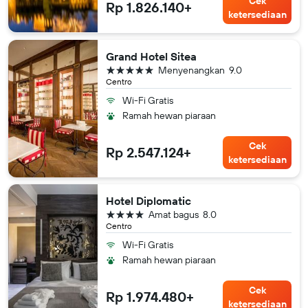
Cek
Rp 1.826.140+
ketersediaan
Grand Hotel Sitea
bintang 5
Menyenangkan
9.0
Centro
Wi-Fi Gratis
Ramah hewan piaraan
Cek
Rp 2.547.124+
ketersediaan
Hotel Diplomatic
bintang 4
Amat bagus
8.0
Centro
Wi-Fi Gratis
Ramah hewan piaraan
Cek
Rp 1.974.480+
ketersediaan