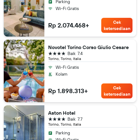
Parking
Wi-Fi Gratis
Cek
Rp 2.074.468+
ketersediaan
Novotel Torino Corso Giulio Cesare
bintang 4
Baik
7.4
Torino, Torino, Italia
Wi-Fi Gratis
Kolam
Cek
Rp 1.898.313+
ketersediaan
Aston Hotel
bintang 4
Baik
7.7
Torino, Torino, Italia
Parking
Wi-Fi Gratis