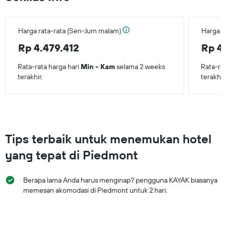
Harga rata-rata (Sen-Jum malam)
Harga r
Rp 4.479.412
Rp 4.
Rata-rata harga hari
Min - Kam
selama 2 weeks
Rata-ra
terakhir.
terakhir
Tips terbaik untuk menemukan hotel
yang tepat di Piedmont
Berapa lama Anda harus menginap? pengguna KAYAK biasanya
memesan akomodasi di Piedmont untuk 2 hari.