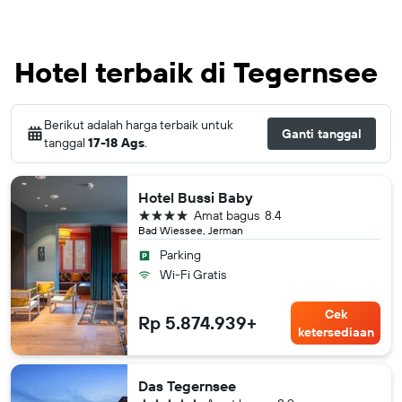
Hotel terbaik di Tegernsee
Berikut adalah harga terbaik untuk
Ganti tanggal
tanggal
17-18 Ags
.
Hotel Bussi Baby
bintang 4
Amat bagus
8.4
Bad Wiessee, Jerman
Parking
Wi-Fi Gratis
Cek
Rp 5.874.939+
ketersediaan
Das Tegernsee