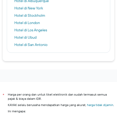
Hotel di Albuquerque
Hotel di New York
Hotel di Stockholm
Hotel di London
Hotel di Los Angeles
Hotel di Ubud
Hotel di San Antonio
Hotel di Nusa Penida
Hotel di Jakarta
Hotel di Amsterdam
Hotel di Bandung
Hotel di Kuta Selatan
Hotel di Kota Medan
Harga per orang dan untuk tiket elektronik dan sudah termasuk semua
*
Hotel di Singapura
pajak & biaya dalam IDR.
Surabaya hotels
KAYAK selalu berusaha mendapatkan harga yang akurat,
harga tidak dijamin
.
Kota Bekasi hotels
Ini mengapa: