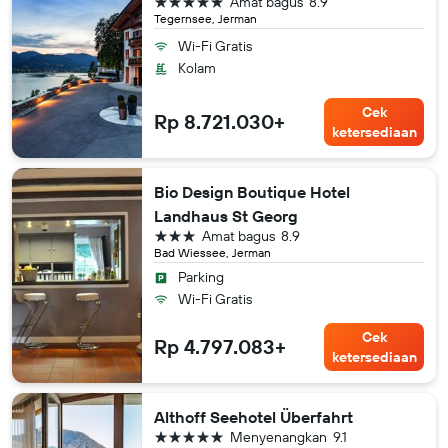
bintang 5
Amat bagus
8.9
Tegernsee, Jerman
Wi-Fi Gratis
Kolam
Cek
Rp 8.721.030+
ketersediaan
Bio Design Boutique Hotel
Landhaus St Georg
bintang 3
Amat bagus
8.9
Bad Wiessee, Jerman
Parking
Wi-Fi Gratis
Cek
Rp 4.797.083+
ketersediaan
Althoff Seehotel Überfahrt
bintang 5
Menyenangkan
9.1