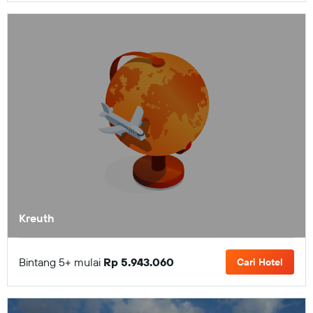
Kreuth
Bintang 5+ mulai
Rp 5.943.060
Cari Hotel