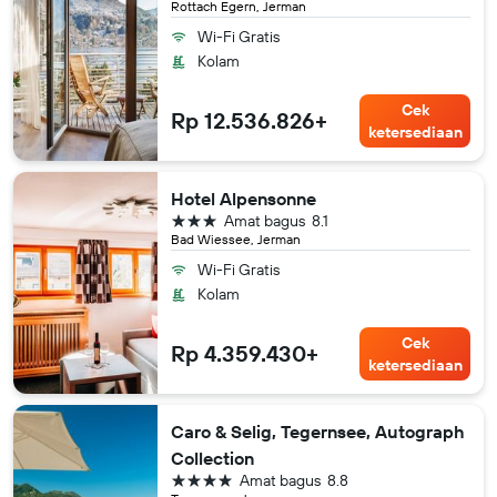
Rottach Egern, Jerman
Wi-Fi Gratis
Kolam
Cek
Rp 12.536.826+
ketersediaan
Hotel Alpensonne
bintang 3
Amat bagus
8.1
Bad Wiessee, Jerman
Wi-Fi Gratis
Kolam
Cek
Rp 4.359.430+
ketersediaan
Caro & Selig, Tegernsee, Autograph
Collection
bintang 4
Amat bagus
8.8