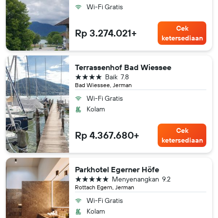
Wi-Fi Gratis
Cek
Rp 3.274.021+
ketersediaan
Terrassenhof Bad Wiessee
bintang 4
Baik
7.8
Bad Wiessee, Jerman
Wi-Fi Gratis
Kolam
Cek
Rp 4.367.680+
ketersediaan
Parkhotel Egerner Höfe
bintang 5
Menyenangkan
9.2
Rottach Egern, Jerman
Wi-Fi Gratis
Kolam