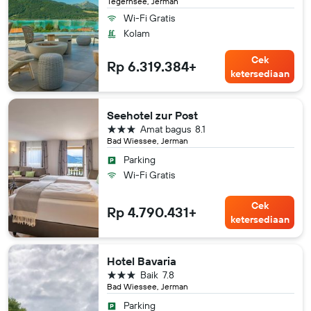
Tegernsee, Jerman
Wi-Fi Gratis
Kolam
Cek
Rp 6.319.384+
ketersediaan
Seehotel zur Post
bintang 3
Amat bagus
8.1
Bad Wiessee, Jerman
Parking
Wi-Fi Gratis
Cek
Rp 4.790.431+
ketersediaan
Hotel Bavaria
bintang 3
Baik
7.8
Bad Wiessee, Jerman
Parking