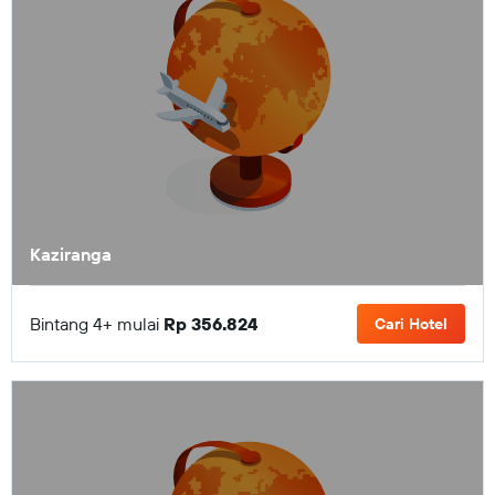
Kaziranga
Bintang 4+ mulai
Rp 356.824
Cari Hotel