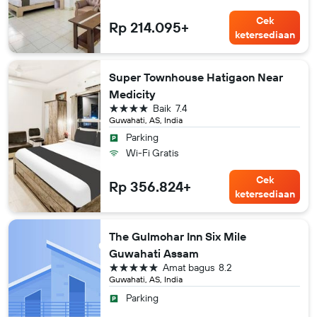
Cek
Rp 214.095+
ketersediaan
Super Townhouse Hatigaon Near
Medicity
bintang 4
Baik
7.4
Guwahati, AS, India
Parking
Wi-Fi Gratis
Cek
Rp 356.824+
ketersediaan
The Gulmohar Inn Six Mile
Guwahati Assam
bintang 5
Amat bagus
8.2
Guwahati, AS, India
Parking