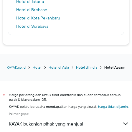
Hotel di Jakarta
Hotel di Brisbane
Hotel di Kota Pekanbaru
Hotel di Surabaya
Hotel di Zagreb
Hotel di Kota Padang
Hotel di Bandung
Hotel di Harbin
Hotel di Kota Bogor
KAYAK.co.id
Hotel
Hotel di Asia
Hotel di India
Hotel Assam
Hotel di Kota Palembang
Hotel di Otaru
Kuta hotels
Harga per orang dan untuk tiket elektronik dan sudah termasuk semua
*
pajak & biaya dalam IDR.
Kota Bekasi hotels
KAYAK selalu berusaha mendapatkan harga yang akurat,
harga tidak dijamin
.
Kuta Selatan hotels
Ini mengapa:
Daerah Istimewa Yogyakarta hotels
KAYAK bukanlah pihak yang menjual
Batam hotels