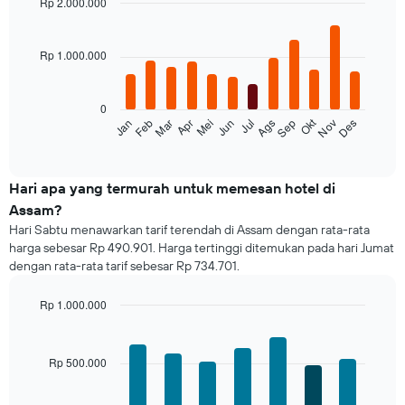
Rp 2.000.000
Bar
Chart
graphic.
chart
with
Rp 1.000.000
12
bars.
0
Grafik
Okt
Feb
Mei
Ags
Nov
Mar
Jun
Sep
Des
Jan
Apr
Jul
berikut
End
of
menampilkan
interactive
rata-
chart
rata
Hari apa yang termurah untuk memesan hotel di
harga
Assam?
dari
Hari Sabtu menawarkan tarif terendah di Assam dengan rata-rata
sebuah
harga sebesar Rp 490.901. Harga tertinggi ditemukan pada hari Jumat
kamar
dengan rata-rata tarif sebesar Rp 734.701.
untuk
setiap
bulannya
Rp 1.000.000
Grafik
Bar
Chart
ini
graphic.
chart
with
memiliki
Rp 500.000
7
1
bars.
sumbu