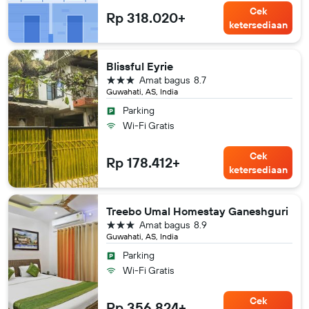
Cek
Rp 318.020+
ketersediaan
Blissful Eyrie
bintang 3
Amat bagus
8.7
Guwahati, AS, India
Parking
Wi-Fi Gratis
Cek
Rp 178.412+
ketersediaan
Treebo Umal Homestay Ganeshguri
bintang 3
Amat bagus
8.9
Guwahati, AS, India
Parking
Wi-Fi Gratis
Cek
Rp 356.824+