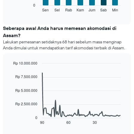
X
Grafik
0
yang
berikut
Sen
Sel
Rab
Kam
Jum
Sab
Min
End
menampilkan
of
menampilkan
bulan.
interactive
rata-
chart
Grafik
rata
Seberapa awal Anda harus memesan akomodasi di
ini
harga
memiliki
Assam?
kamar
1
Lakukan pemesanan setidaknya 68 hari sebelum masa menginap
untuk
sumbu
Anda dimulai untuk mendapatkan tarif akomodasi terbaik di Assam.
setiap
Y
hari
yang
Grafik
menampilkan
Rp 10.000.000
ini
rata-
Line
Chart
memiliki
graphic.
rata
chart
Rp 7.500.000
1
with
harga
sumbu
90
kamar
data
X
Rp 5.000.000
points.
yang
menampilkan
Rp 2.500.000
Grafik
hari.
berikut
Grafik
menampilkan
ini
0
gambaran
90
60
30
End
memiliki
of
perubahan
1
interactive
harga