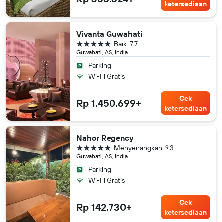
ketersediaan
Vivanta Guwahati
bintang 5
Baik
7.7
Guwahati, AS, India
Parking
Wi-Fi Gratis
Cek
Rp 1.450.699+
ketersediaan
Nahor Regency
bintang 5
Menyenangkan
9.3
Guwahati, AS, India
Parking
Wi-Fi Gratis
Cek
Rp 142.730+
ketersediaan