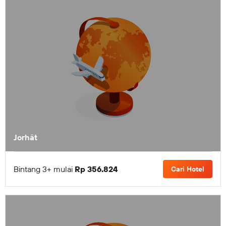
Jorhāt
Bintang 3+ mulai
Rp 356.824
Cari Hotel