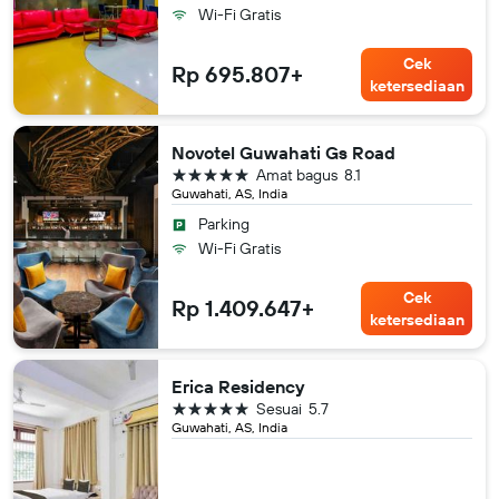
Wi-Fi Gratis
Cek
Rp 695.807+
ketersediaan
Novotel Guwahati Gs Road
bintang 5
Amat bagus
8.1
Guwahati, AS, India
Parking
Wi-Fi Gratis
Cek
Rp 1.409.647+
ketersediaan
Erica Residency
bintang 5
Sesuai
5.7
Guwahati, AS, India