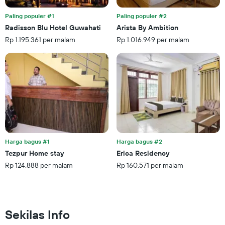
yang
menampilkan
Paling populer #1
Paling populer #2
rata-
Radisson Blu Hotel Guwahati
Arista By Ambition
rata
Rp 1.195.361 per malam
Rp 1.016.949 per malam
harga
kamar
Harga bagus #1
Harga bagus #2
Tezpur Home stay
Erica Residency
Rp 124.888 per malam
Rp 160.571 per malam
Sekilas Info