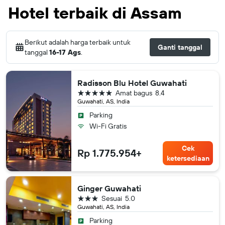
Hotel terbaik di Assam
Berikut adalah harga terbaik untuk
Ganti tanggal
tanggal
16-17 Ags
.
Radisson Blu Hotel Guwahati
bintang 5
Amat bagus
8.4
Guwahati, AS, India
Parking
Wi-Fi Gratis
Cek
Rp 1.775.954+
ketersediaan
Ginger Guwahati
bintang 3
Sesuai
5.0
Guwahati, AS, India
Parking