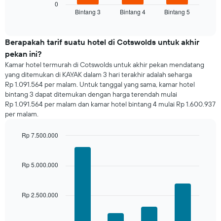
rata-
0
Bintang 3
Bintang 4
Bintang 5
rata
End
of
harga
interactive
kamar
chart
untuk
Berapakah tarif suatu hotel di Cotswolds untuk akhir
malam
pekan ini?
ini
Kamar hotel termurah di Cotswolds untuk akhir pekan mendatang
yang
yang ditemukan di KAYAK dalam 3 hari terakhir adalah seharga
ditemukan
Rp 1.091.564 per malam. Untuk tanggal yang sama, kamar hotel
dalam
bintang 3 dapat ditemukan dengan harga terendah mulai
3
Rp 1.091.564 per malam dan kamar hotel bintang 4 mulai Rp 1.600.937
hari
per malam.
terakhir
dan
dihimpun
Rp 7.500.000
berdasarkan
Bar
Chart
peringkat
graphic.
chart
with
bintang
Rp 5.000.000
4
Grafik
bars.
ini
memiliki
Rp 2.500.000
Grafik
1
berikut
sumbu
menampilkan
X