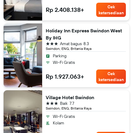
Cek
Rp 2.408.138+
ketersediaan
Holiday Inn Express Swindon West
By IHG
bintang 3
Amat bagus
8.3
Swindon, ENG, Britania Raya
Parking
Wi-Fi Gratis
Cek
Rp 1.927.063+
ketersediaan
Village Hotel Swindon
bintang 3
Baik
7.7
Swindon, ENG, Britania Raya
Wi-Fi Gratis
Kolam