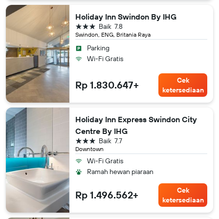
Holiday Inn Swindon By IHG
bintang 3
Baik
7.8
Swindon, ENG, Britania Raya
Parking
Wi-Fi Gratis
Cek
Rp 1.830.647+
ketersediaan
Holiday Inn Express Swindon City
Centre By IHG
bintang 3
Baik
7.7
Downtown
Wi-Fi Gratis
Ramah hewan piaraan
Cek
Rp 1.496.562+
ketersediaan