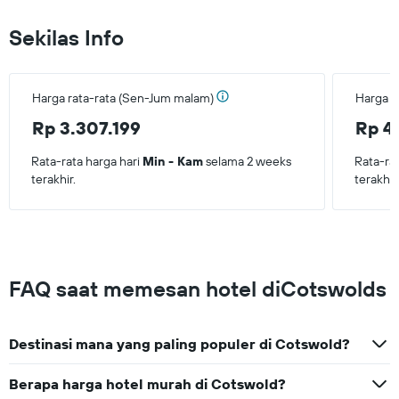
yang
ditemukan
Sekilas Info
dalam
3
hari
terakhir
Harga rata-rata (Sen-Jum malam)
Harga r
Rp 3.307.199
Rp 4
Rata-rata harga hari
Min - Kam
selama 2 weeks
Rata-ra
terakhir.
terakhir
FAQ saat memesan hotel diCotswolds
Destinasi mana yang paling populer di Cotswold?
Berapa harga hotel murah di Cotswold?