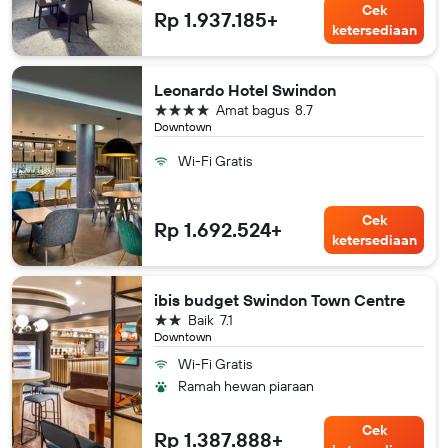
Cek
Rp 1.937.185+
ketersediaan
Leonardo Hotel Swindon
bintang 4
Amat bagus
8.7
Downtown
Wi-Fi Gratis
Cek
Rp 1.692.524+
ketersediaan
ibis budget Swindon Town Centre
bintang 2
Baik
7.1
Downtown
Wi-Fi Gratis
Ramah hewan piaraan
Cek
Rp 1.387.888+