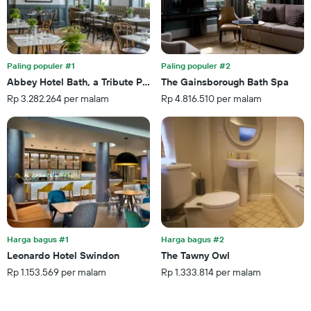
dalam
X
3
yang
hari
menampilkan
terakhir
kategori
hotel
Paling populer #1
Paling populer #2
berdasarkan
Abbey Hotel Bath, a Tribute Portfolio Hotel
The Gainsborough Bath Spa
bintang.
Rp 3.282.264 per malam
Rp 4.816.510 per malam
Grafik
ini
memiliki
1
sumbu
Y
yang
menampilkan
rata-
rata
harga
Harga bagus #1
Harga bagus #2
kamar
Leonardo Hotel Swindon
The Tawny Owl
untuk
Rp 1.153.569 per malam
Rp 1.333.814 per malam
akhir
pekan
ini