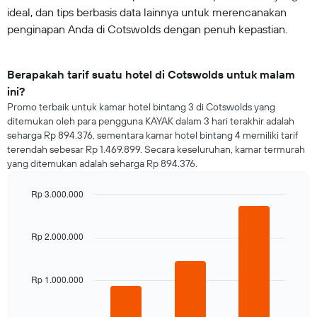
ideal, dan tips berbasis data lainnya untuk merencanakan
penginapan Anda di Cotswolds dengan penuh kepastian.
Berapakah tarif suatu hotel di Cotswolds untuk malam
ini?
Promo terbaik untuk kamar hotel bintang 3 di Cotswolds yang
ditemukan oleh para pengguna KAYAK dalam 3 hari terakhir adalah
seharga Rp 894.376, sementara kamar hotel bintang 4 memiliki tarif
terendah sebesar Rp 1.469.899. Secara keseluruhan, kamar termurah
yang ditemukan adalah seharga Rp 894.376.
Rp 3.000.000
Bar
Chart
graphic.
chart
with
Rp 2.000.000
3
bars.
Rp 1.000.000
Grafik
berikut
menampilkan