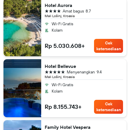
Hotel Aurora
bintang 4
Amat bagus
8.7
Mali Lošinj, Kroasia
Wi-Fi Gratis
Kolam
Cek
Rp 5.030.608+
ketersediaan
Hotel Bellevue
bintang 5
Menyenangkan
9.4
Mali Lošinj, Kroasia
Wi-Fi Gratis
Kolam
Cek
Rp 8.155.743+
ketersediaan
Family Hotel Vespera