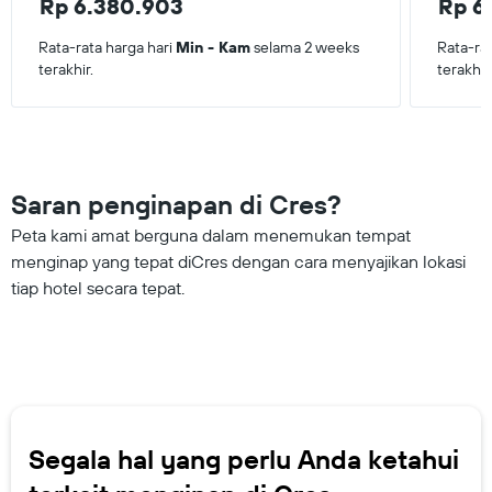
Rp 6.380.903
Rp 6
Rata-rata harga hari
Min - Kam
selama 2 weeks
Rata-ra
terakhir.
terakhir
Saran penginapan di Cres?
Peta kami amat berguna dalam menemukan tempat
menginap yang tepat diCres dengan cara menyajikan lokasi
tiap hotel secara tepat.
Segala hal yang perlu Anda ketahui