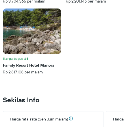
Rp 3.704.366 per malam
Rp 2.201.145 per malam
Harga bagus #1
Family Resort Hotel Manora
Rp 2.817.108 per malam
Sekilas Info
Harga rata-rata (Sen-Jum malam)
Harga r