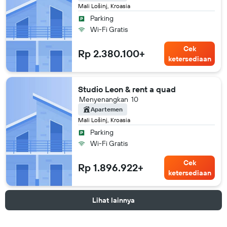
Mali Lošinj, Kroasia
Parking
Wi-Fi Gratis
Cek
Rp 2.380.100+
ketersediaan
Studio Leon & rent a quad
Menyenangkan
10
Apartemen
Mali Lošinj, Kroasia
Parking
Wi-Fi Gratis
Cek
Rp 1.896.922+
ketersediaan
Lihat lainnya