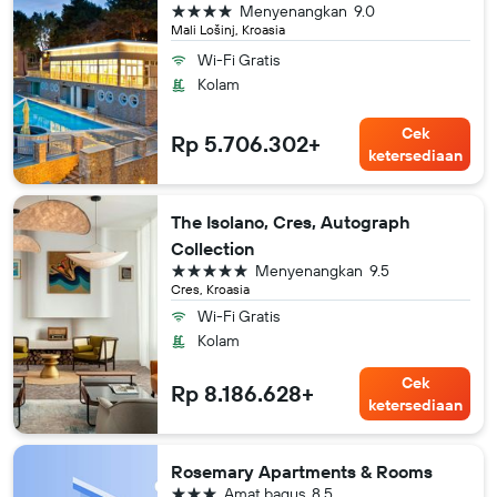
bintang 4
Menyenangkan
9.0
Mali Lošinj, Kroasia
Wi-Fi Gratis
Kolam
Cek
Rp 5.706.302+
ketersediaan
The Isolano, Cres, Autograph
Collection
bintang 5
Menyenangkan
9.5
Cres, Kroasia
Wi-Fi Gratis
Kolam
Cek
Rp 8.186.628+
ketersediaan
Rosemary Apartments & Rooms
bintang 3
Amat bagus
8.5