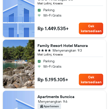
Mali Lošinj, Kroasia
Parking
Wi-Fi Gratis
Cek
Rp 1.449.535+
ketersediaan
Family Resort Hotel Manora
bintang 4
Menyenangkan
9.3
Mali Lošinj, Kroasia
Parking
Wi-Fi Gratis
Cek
Rp 5.195.105+
ketersediaan
Apartments Suncica
Menyenangkan
9.6
Apartemen