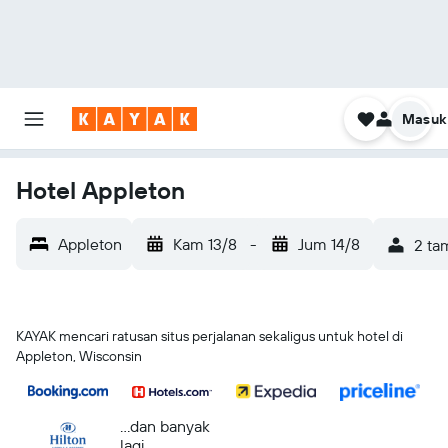
Masuk
Hotel Appleton
Appleton
Kam 13/8
-
Jum 14/8
2 ta
KAYAK mencari ratusan situs perjalanan sekaligus untuk hotel di
Appleton, Wisconsin
...dan banyak
lagi