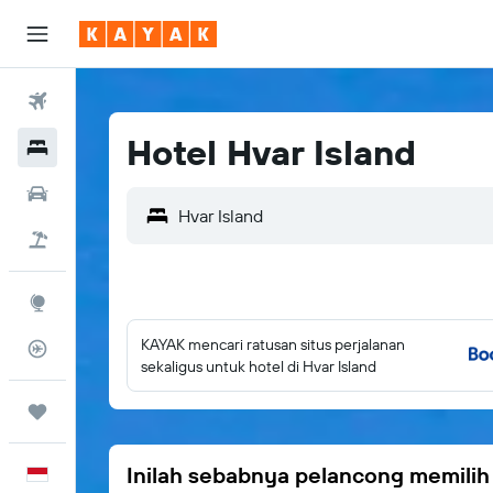
Tiket Pesawat
Hotel Hvar Island
Hotel
Sewa Mobil
Hvar Island
Tiket+Hotel
Eksplorasi
KAYAK mencari ratusan situs perjalanan
Pantau Pesawat
sekaligus untuk hotel di Hvar Island
Trips
Inilah sebabnya pelancong memili
Bahasa Indonesia