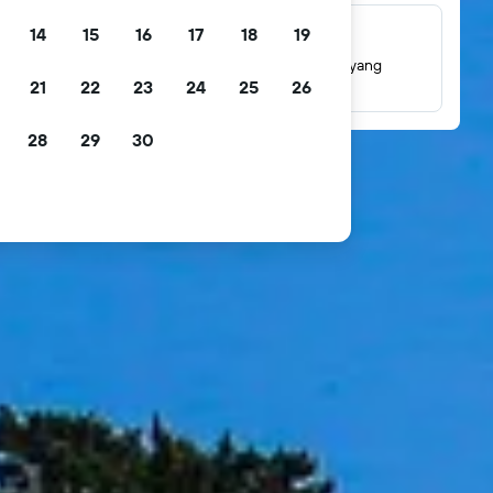
14
15
16
17
18
19
Jutaan ulasan
Lihat penilaian berdasarkan jutaan ulasan tamu yang
21
22
23
24
25
26
sebenarnya.
28
29
30