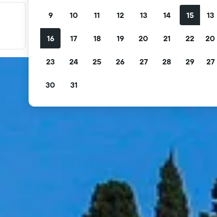
9
10
11
12
13
14
15
13
Filter promo Anda
Filter berdasarkan pembatalan gratis, sarapan gratis, dan
16
17
18
19
20
21
22
20
lainnya.
23
24
25
26
27
28
29
27
30
31