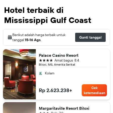
Hotel terbaik di
Mississippi Gulf Coast
Berikut adalah harga terbaik untuk
Ganti tanggal
tanggal
15-16 Ags
.
Palace Casino Resort
bintang 4
Amat bagus
8.4
Biloxi, MS, Amerika Serikat
Kolam
Cek
Rp 2.623.238+
ketersediaan
Margaritaville Resort Biloxi
bintang 3