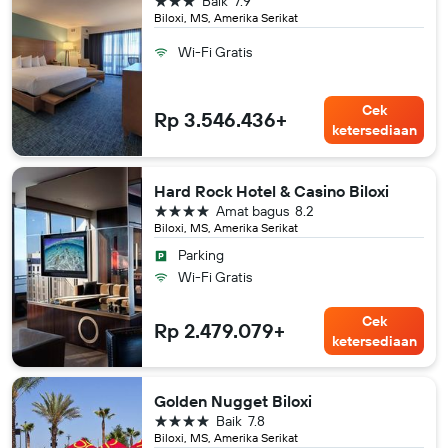
Baik
7.9
Biloxi, MS, Amerika Serikat
Wi-Fi Gratis
Cek
Rp 3.546.436+
ketersediaan
Hard Rock Hotel & Casino Biloxi
bintang 4
Amat bagus
8.2
Biloxi, MS, Amerika Serikat
Parking
Wi-Fi Gratis
Cek
Rp 2.479.079+
ketersediaan
Golden Nugget Biloxi
bintang 4
Baik
7.8
Biloxi, MS, Amerika Serikat