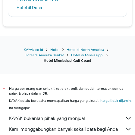
Hotel di Doha
Hotel di Surabaya
Hotel di New York
Hotel di Madinah
Hotel di Denpasar
Hotel di Dubai
KAYAK.co.id
Hotel
Hotel di North America
Hotel di Amerika Serikat
Hotel di Mississippi
Hotel di Singapura
Hotel Mississippi Gulf Coast
Kuta hotels
Kuta Selatan hotels
Kota Medan hotels
Harga per orang dan untuk tiket elektronik dan sudah termasuk semua
*
Batam hotels
pajak & biaya dalam IDR.
Kota Tangerang hotels
KAYAK selalu berusaha mendapatkan harga yang akurat,
harga tidak dijamin
.
Ini mengapa:
Kota Pekanbaru hotels
KAYAK bukanlah pihak yang menjual
Kami menggabungkan banyak sekali data bagi Anda