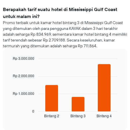
Berapakah tarif suatu hotel di Mississippi Gulf Coast
untuk malam ini?
Promo terbaik untuk kamar hotel bintang 3 di Mississippi Gulf Coast
yang ditemukan oleh para pengguna KAYAK dalam 3 hari terakhir
adalah seharga Rp 834.969, sementara kamar hotel bintang 4 memiliki
tarif terendah sebesar Rp 2.709.188. Secara keseluruhan, kamar
termurah yang ditemukan adalah seharga Rp 711.864.
Rp 3.000.000
Bar
Chart
graphic.
chart
with
Rp 2.000.000
3
bars.
Rp 1.000.000
Grafik
berikut
menampilkan
rata-
0
Bintang 2
Bintang 3
Bintang 4
rata
End
of
harga
interactive
kamar
chart