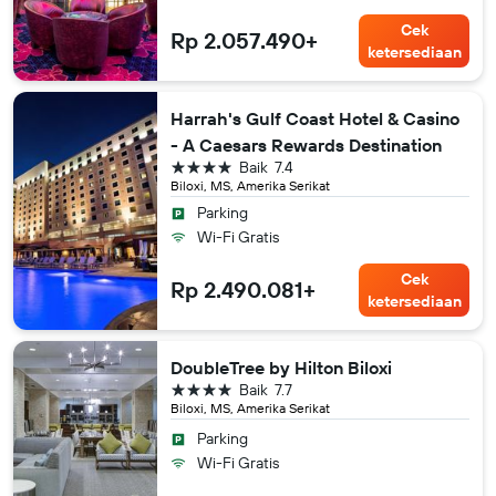
Cek
Rp 2.057.490+
ketersediaan
Harrah's Gulf Coast Hotel & Casino
- A Caesars Rewards Destination
bintang 4
Baik
7.4
Biloxi, MS, Amerika Serikat
Parking
Wi-Fi Gratis
Cek
Rp 2.490.081+
ketersediaan
DoubleTree by Hilton Biloxi
bintang 4
Baik
7.7
Biloxi, MS, Amerika Serikat
Parking
Wi-Fi Gratis