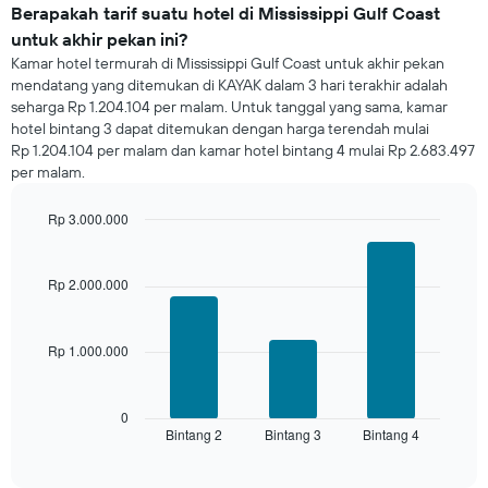
untuk
Berapakah tarif suatu hotel di Mississippi Gulf Coast
malam
untuk akhir pekan ini?
ini
Kamar hotel termurah di Mississippi Gulf Coast untuk akhir pekan
yang
mendatang yang ditemukan di KAYAK dalam 3 hari terakhir adalah
ditemukan
seharga Rp 1.204.104 per malam. Untuk tanggal yang sama, kamar
dalam
hotel bintang 3 dapat ditemukan dengan harga terendah mulai
3
Rp 1.204.104 per malam dan kamar hotel bintang 4 mulai Rp 2.683.497
hari
per malam.
terakhir
dan
dihimpun
Rp 3.000.000
berdasarkan
Bar
Chart
peringkat
graphic.
chart
with
bintang
Rp 2.000.000
3
Grafik
bars.
ini
memiliki
Rp 1.000.000
Grafik
1
berikut
sumbu
menampilkan
X
rata-
0
yang
Bintang 2
Bintang 3
Bintang 4
rata
End
menampilkan
of
harga
interactive
kategori
kamar
chart
hotel