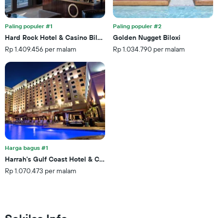
hotel
berdasarkan
Paling populer #1
Paling populer #2
bintang.
Grafik
Hard Rock Hotel & Casino Biloxi
Golden Nugget Biloxi
ini
Rp 1.409.456 per malam
Rp 1.034.790 per malam
memiliki
1
sumbu
Y
yang
menampilkan
rata-
rata
harga
kamar
untuk
Harga bagus #1
akhir
Harrah's Gulf Coast Hotel & Casino - A Caesars Rewards Destinati
pekan
Rp 1.070.473 per malam
ini
yang
ditemukan
dalam
3