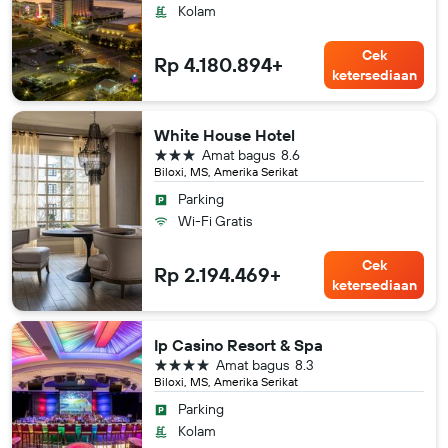
Kolam
Cek
Rp 4.180.894+
ketersediaan
White House Hotel
bintang 3
Amat bagus
8.6
Biloxi, MS, Amerika Serikat
Parking
Wi-Fi Gratis
Cek
Rp 2.194.469+
ketersediaan
Ip Casino Resort & Spa
bintang 4
Amat bagus
8.3
Biloxi, MS, Amerika Serikat
Parking
Kolam