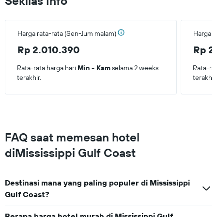
Sekilas Info
hari
terakhir
Harga rata-rata (Sen-Jum malam)
Harga r
Rp 2.010.390
Rp 2
Rata-rata harga hari
Min - Kam
selama 2 weeks
Rata-ra
terakhir.
terakhir
FAQ saat memesan hotel
diMississippi Gulf Coast
Destinasi mana yang paling populer di Mississippi
Gulf Coast?
Berapa harga hotel murah di Mississippi Gulf