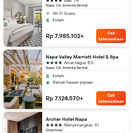
Baik
7.6
Napa, CA, Amerika Serikat
Wi-Fi Gratis
Kolam
Cek
Rp 7.985.102+
ketersediaan
Napa Valley Marriott Hotel & Spa
bintang 4
Amat bagus
8.0
Napa, CA, Amerika Serikat
Kolam
Ramah hewan piaraan
Cek
Rp 7.124.570+
ketersediaan
Archer Hotel Napa
bintang 4
Menyenangkan
9.1
Downtown