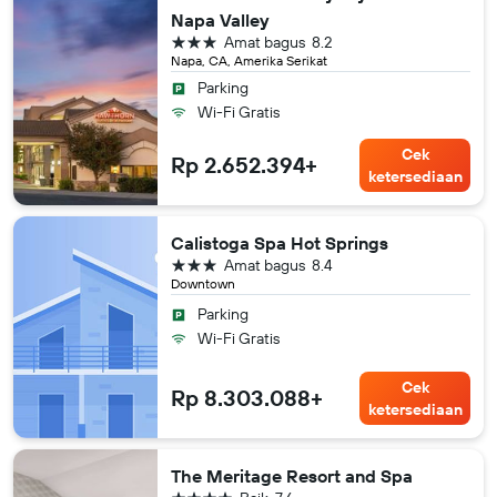
Napa Valley
bintang 3
Amat bagus
8.2
Napa, CA, Amerika Serikat
Parking
Wi-Fi Gratis
Cek
Rp 2.652.394+
ketersediaan
Calistoga Spa Hot Springs
bintang 3
Amat bagus
8.4
Downtown
Parking
Wi-Fi Gratis
Cek
Rp 8.303.088+
ketersediaan
The Meritage Resort and Spa
bintang 4