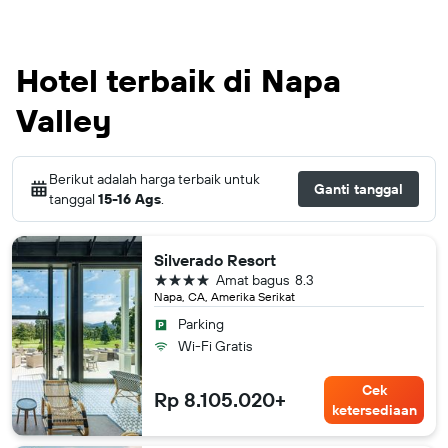
Hotel terbaik di Napa
Valley
Berikut adalah harga terbaik untuk
Ganti tanggal
tanggal
15-16 Ags
.
Silverado Resort
bintang 4
Amat bagus
8.3
Napa, CA, Amerika Serikat
Parking
Wi-Fi Gratis
Cek
Rp 8.105.020+
ketersediaan