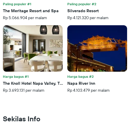
hotel
Paling populer #1
Paling populer #2
berdasarkan
The Meritage Resort and Spa
Silverado Resort
bintang.
Rp 5.066.904 per malam
Rp 4.121.320 per malam
Grafik
ini
memiliki
1
sumbu
Y
yang
menampilkan
rata-
rata
harga
Harga bagus #1
Harga bagus #2
kamar
The Knoll Hotel Napa Valley, Tapestry by Hilton
Napa River Inn
untuk
Rp 3.693.131 per malam
Rp 4.103.479 per malam
akhir
pekan
ini
yang
ditemukan
Sekilas Info
dalam
3
hari