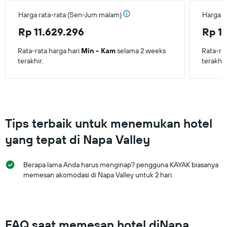
terakhir
Harga rata-rata (Sen-Jum malam)
Harga r
Rp 11.629.296
Rp 1
Rata-rata harga hari
Min - Kam
selama 2 weeks
Rata-ra
terakhir.
terakhir
Tips terbaik untuk menemukan hotel
yang tepat di Napa Valley
Berapa lama Anda harus menginap? pengguna KAYAK biasanya
memesan akomodasi di Napa Valley untuk 2 hari.
FAQ saat memesan hotel diNapa