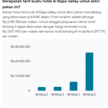
untuk
Berapakah tarif suatu hotel di Napa Valley untuk akhir
malam
pekan ini?
ini
Kamar hotel termurah di Napa Valley untuk akhir pekan mendatang
yang
yang ditemukan di KAYAK dalam 3 hari terakhir adalah seharga
ditemukan
Rp 2.681.356 per malam. Untuk tanggal yang sama, kamar hotel
dalam
bintang 3 dapat ditemukan dengan harga terendah mulai
3
Rp 2.871.900 per malam dan kamar hotel bintang 4 mulai Rp 6.297.770
hari
per malam.
terakhir
dan
dihimpun
Rp 30.000.000
berdasarkan
Bar
Chart
peringkat
graphic.
chart
with
bintang
Rp 20.000.000
4
Grafik
bars.
ini
memiliki
Rp 10.000.000
Grafik
1
berikut
sumbu
menampilkan
X
rata-
0
yang
Bintang 2
Bintang 3
Bintang 4
Bintang 5
rata
End
menampilkan
of
harga
interactive
kategori
kamar
chart
hotel