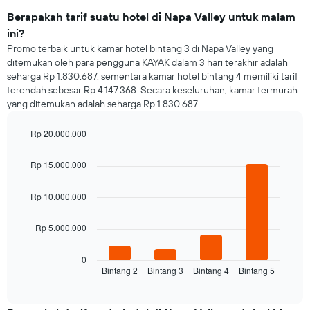
Berapakah tarif suatu hotel di Napa Valley untuk malam
ini?
Promo terbaik untuk kamar hotel bintang 3 di Napa Valley yang
ditemukan oleh para pengguna KAYAK dalam 3 hari terakhir adalah
seharga Rp 1.830.687, sementara kamar hotel bintang 4 memiliki tarif
terendah sebesar Rp 4.147.368. Secara keseluruhan, kamar termurah
yang ditemukan adalah seharga Rp 1.830.687.
Rp 20.000.000
Bar
Chart
graphic.
chart
Rp 15.000.000
with
4
bars.
Rp 10.000.000
Grafik
Rp 5.000.000
berikut
menampilkan
rata-
0
Bintang 2
Bintang 3
Bintang 4
Bintang 5
rata
End
of
harga
interactive
kamar
chart