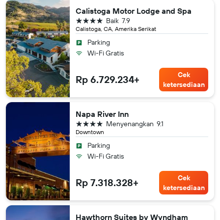
Calistoga Motor Lodge and Spa
bintang 4
Baik
7.9
Calistoga, CA, Amerika Serikat
Parking
Wi-Fi Gratis
Cek
Rp 6.729.234+
ketersediaan
Napa River Inn
bintang 4
Menyenangkan
9.1
Downtown
Parking
Wi-Fi Gratis
Cek
Rp 7.318.328+
ketersediaan
Hawthorn Suites by Wyndham