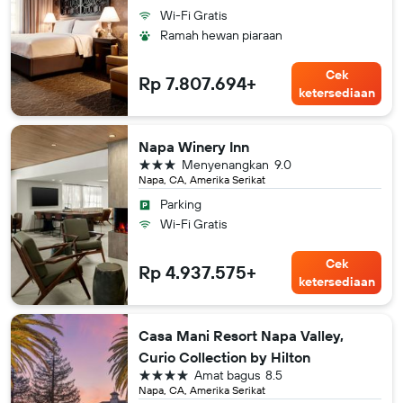
Wi-Fi Gratis
Ramah hewan piaraan
Cek
Rp 7.807.694+
ketersediaan
Napa Winery Inn
bintang 3
Menyenangkan
9.0
Napa, CA, Amerika Serikat
Parking
Wi-Fi Gratis
Cek
Rp 4.937.575+
ketersediaan
Casa Mani Resort Napa Valley,
Curio Collection by Hilton
bintang 4
Amat bagus
8.5
Napa, CA, Amerika Serikat