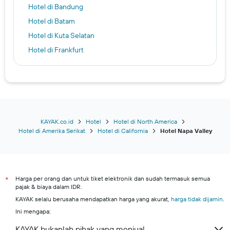
Hotel di Bandung
Hotel di Batam
Hotel di Kuta Selatan
Hotel di Frankfurt
Hotel di Semarang
Hotel di Hong Kong
Hotel di Toronto
Hotel di Osaka
Hotel di Shanghai
KAYAK.co.id
Hotel
Hotel di North America
Hotel di Amerika Serikat
Hotel di California
Hotel Napa Valley
Hotel di London
Hotel di Brusel
Jakarta hotels
Harga per orang dan untuk tiket elektronik dan sudah termasuk semua
Jakarta hotels
*
pajak & biaya dalam IDR.
Kuta hotels
KAYAK selalu berusaha mendapatkan harga yang akurat,
harga tidak dijamin
.
Denpasar hotels
Ini mengapa:
Jakarta hotels
KAYAK bukanlah pihak yang menjual