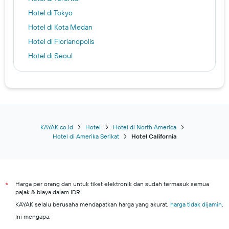
Hotel di Tokyo
Hotel di Kota Medan
Hotel di Florianopolis
Hotel di Seoul
Hotel di Kota Tangerang
Hotel di Kabupaten Malang
Hotel di Kota Pekanbaru
Hotel di Denpasar
Hotel di New York
KAYAK.co.id
Hotel
Hotel di North America
Hotel di Amerika Serikat
Hotel California
Kuta hotels
Kota Bekasi hotels
Kota Bogor hotels
Harga per orang dan untuk tiket elektronik dan sudah termasuk semua
Kuta Selatan hotels
*
pajak & biaya dalam IDR.
Batam hotels
KAYAK selalu berusaha mendapatkan harga yang akurat,
harga tidak dijamin
.
Semarang hotels
Ini mengapa: