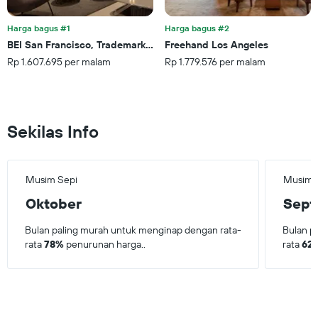
Harga bagus #1
Harga bagus #2
BEI San Francisco, Trademark Collection By Wyndham
Freehand Los Angeles
Rp 1.607.695 per malam
Rp 1.779.576 per malam
Sekilas Info
Musim Sepi
Musim 
Oktober
Sept
Bulan paling murah untuk menginap dengan rata-
Bulan p
rata
78%
penurunan harga..
rata
62