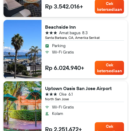
Cek
Rp 3.542.016+
ketersediaan
Beachside Inn
bintang 3
Amat bagus
8.3
Santa Barbara, CA, Amerika Serikat
Parking
Wi-Fi Gratis
Cek
Rp 6.024.940+
ketersediaan
Uptown Oasis San Jose Airport
bintang 3
Oke
6.1
North San Jose
Wi-Fi Gratis
Kolam
Cek
Rp 2.251.672+