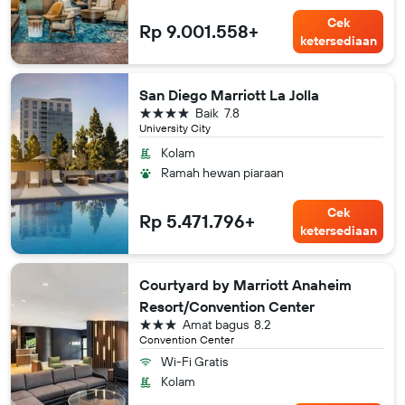
Cek
Rp 9.001.558+
ketersediaan
San Diego Marriott La Jolla
bintang 4
Baik
7.8
University City
Kolam
Ramah hewan piaraan
Cek
Rp 5.471.796+
ketersediaan
Courtyard by Marriott Anaheim
Resort/Convention Center
bintang 3
Amat bagus
8.2
Convention Center
Wi-Fi Gratis
Kolam