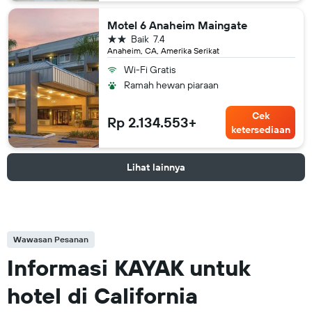
Motel 6 Anaheim Maingate
bintang 2
Baik
7.4
Anaheim, CA, Amerika Serikat
Wi-Fi Gratis
Ramah hewan piaraan
Cek
Rp 2.134.553+
ketersediaan
Lihat lainnya
Wawasan Pesanan
Informasi KAYAK untuk
hotel di California