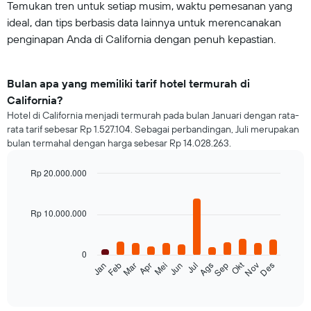
Temukan tren untuk setiap musim, waktu pemesanan yang
ideal, dan tips berbasis data lainnya untuk merencanakan
penginapan Anda di California dengan penuh kepastian.
Bulan apa yang memiliki tarif hotel termurah di
California?
Hotel di California menjadi termurah pada bulan Januari dengan rata-
rata tarif sebesar Rp 1.527.104. Sebagai perbandingan, Juli merupakan
bulan termahal dengan harga sebesar Rp 14.028.263.
Rp 20.000.000
Bar
Chart
graphic.
chart
with
Rp 10.000.000
12
bars.
0
Grafik
Okt
Jan
Feb
Mar
Apr
Mei
Jun
Jul
Ags
Sep
Nov
Des
berikut
End
of
menampilkan
interactive
rata-
chart