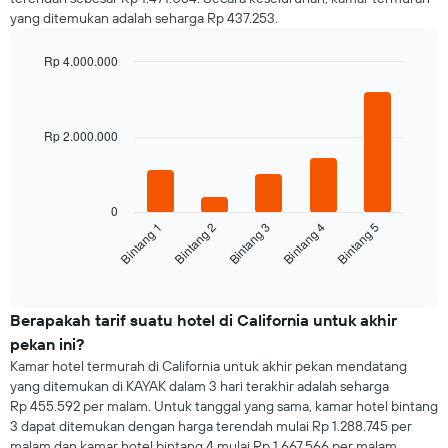
Grafik
menampilkan
yang ditemukan adalah seharga Rp 437.253.
ini
rata-
memiliki
rata
1
Rp 4.000.000
harga
sumbu
Bar
kamar
Chart
X
graphic.
chart
yang
with
5
menampilkan
Rp 2.000.000
bars.
hari.
Grafik
Grafik
ini
berikut
memiliki
0
menampilkan
Bintang 3
Bintang 2
Bintang 1
Bintang 5
Bintang 4
1
rata-
sumbu
rata
End
Y
of
harga
yang
interactive
kamar
chart
menampilkan
untuk
Berapakah tarif suatu hotel di California untuk akhir
rata-
malam
rata
pekan ini?
ini
harga
Kamar hotel termurah di California untuk akhir pekan mendatang
yang
kamar
yang ditemukan di KAYAK dalam 3 hari terakhir adalah seharga
ditemukan
Rp 455.592 per malam. Untuk tanggal yang sama, kamar hotel bintang
dalam
3 dapat ditemukan dengan harga terendah mulai Rp 1.288.745 per
3
malam dan kamar hotel bintang 4 mulai Rp 1.667.566 per malam.