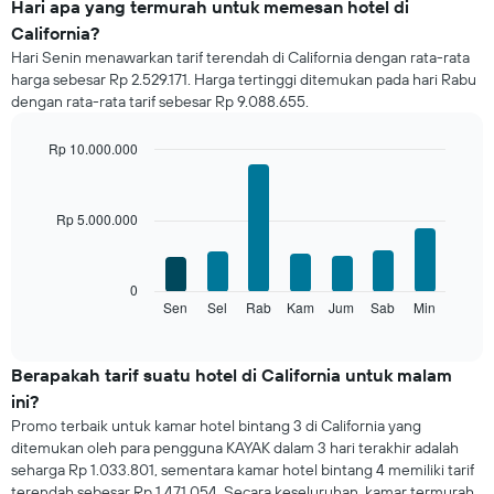
rata
Hari apa yang termurah untuk memesan hotel di
harga
California?
dari
Hari Senin menawarkan tarif terendah di California dengan rata-rata
sebuah
harga sebesar Rp 2.529.171. Harga tertinggi ditemukan pada hari Rabu
kamar
dengan rata-rata tarif sebesar Rp 9.088.655.
untuk
setiap
bulannya
Rp 10.000.000
Grafik
Bar
Chart
ini
graphic.
chart
with
memiliki
Rp 5.000.000
7
1
bars.
sumbu
X
Grafik
0
yang
berikut
Sen
Sel
Rab
Kam
Jum
Sab
Min
End
menampilkan
of
menampilkan
bulan.
interactive
rata-
chart
Grafik
rata
Berapakah tarif suatu hotel di California untuk malam
ini
harga
memiliki
ini?
kamar
1
Promo terbaik untuk kamar hotel bintang 3 di California yang
untuk
sumbu
ditemukan oleh para pengguna KAYAK dalam 3 hari terakhir adalah
setiap
Y
seharga Rp 1.033.801, sementara kamar hotel bintang 4 memiliki tarif
hari
yang
terendah sebesar Rp 1.471.054. Secara keseluruhan, kamar termurah