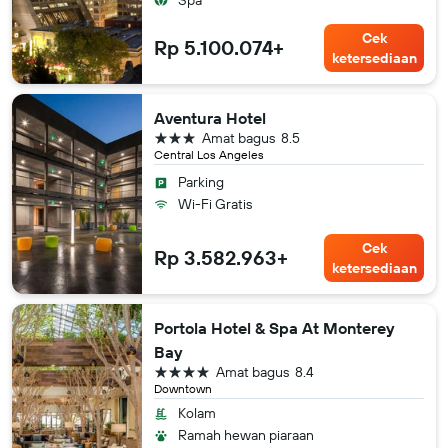
Spa
Cek
Rp 5.100.074+
ketersediaan
Aventura Hotel
bintang 3
Amat bagus
8.5
Central Los Angeles
Parking
Wi-Fi Gratis
Cek
Rp 3.582.963+
ketersediaan
Portola Hotel & Spa At Monterey
Bay
bintang 4
Amat bagus
8.4
Downtown
Kolam
Ramah hewan piaraan