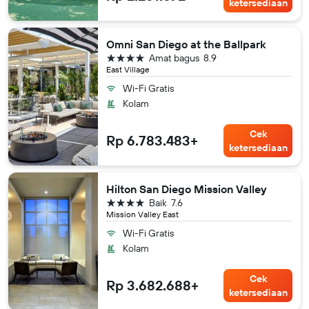
ketersediaan
Omni San Diego at the Ballpark
bintang 4
Amat bagus
8.9
East Village
Wi-Fi Gratis
Kolam
Cek
Rp 6.783.483+
ketersediaan
Hilton San Diego Mission Valley
bintang 4
Baik
7.6
Mission Valley East
Wi-Fi Gratis
Kolam
Cek
Rp 3.682.688+
ketersediaan