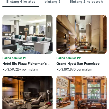
jumlah
Bintang 4 ke atas
bintang 3
Bintang 2 ke bawah
Y
hari
yang
sebelum
menampilkan
tanggal
rata-
menginap
rata
Grafik
harga
ini
kamar
memiliki
untuk
1
akhir
sumbu
pekan
Y
ini
yang
yang
menampilkan
ditemukan
Paling populer #1
Paling populer #2
rata-
dalam
Hotel Riu Plaza Fisherman's Wharf
Grand Hyatt San Francisco
rata
3
Rp 3.597.267 per malam
Rp 3.180.870 per malam
harga
hari
kamar
terakhir