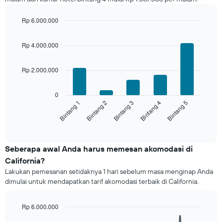
hari
terakhir
dan
Rp 6.000.000
dihimpun
Bar
Chart
graphic.
berdasarkan
chart
Rp 4.000.000
with
peringkat
5
bintang
bars.
Grafik
Rp 2.000.000
ini
Grafik
memiliki
berikut
0
1
menampilkan
Bintang 3
Bintang 2
Bintang 1
Bintang 5
Bintang 4
sumbu
rata-
X
rata
End
yang
of
harga
interactive
menampilkan
kamar
chart
kategori
untuk
Seberapa awal Anda harus memesan akomodasi di
hotel
akhir
California?
berdasarkan
pekan
bintang.
Lakukan pemesanan setidaknya 1 hari sebelum masa menginap Anda
ini
Grafik
dimulai untuk mendapatkan tarif akomodasi terbaik di California.
yang
ini
ditemukan
menampilkan
dalam
Rp 6.000.000
1
3
Line
sumbu
Chart