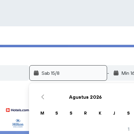
Sab 15/8
-
Min 1
Agustus 2026
M
S
S
R
K
J
S
...dan banyak lagi
1