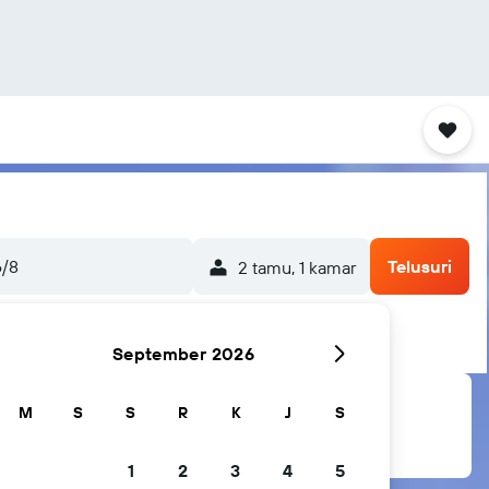
6/8
Telusuri
2 tamu, 1 kamar
September 2026
M
S
S
R
K
J
S
1
2
3
4
5