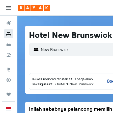
Tiket Pesawat
Hotel New Brunswick
Hotel
Sewa Mobil
New Brunswick
Tiket+Hotel
Eksplorasi
KAYAK mencari ratusan situs perjalanan
Pantau Pesawat
sekaligus untuk hotel di New Brunswick
Trips
Inilah sebabnya pelancong memili
Bahasa Indonesia