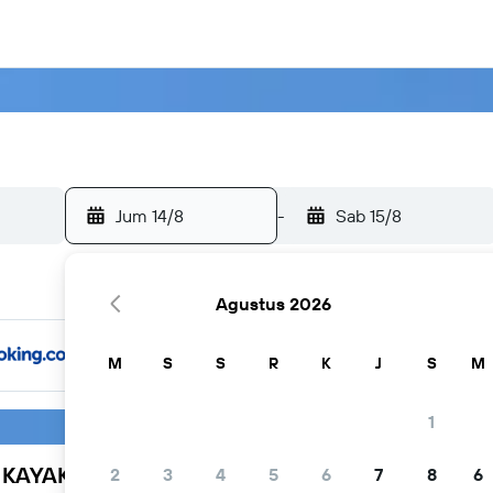
Jum 14/8
-
Sab 15/8
Agustus 2026
M
S
S
R
K
J
S
M
1
h KAYAK
2
3
4
5
6
7
8
6