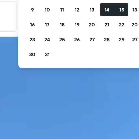
9
10
11
12
13
14
15
13
Filter promo Anda
Filter berdasarkan pembatalan gratis, sarapan gratis, dan
16
17
18
19
20
21
22
20
lainnya.
23
24
25
26
27
28
29
27
30
31