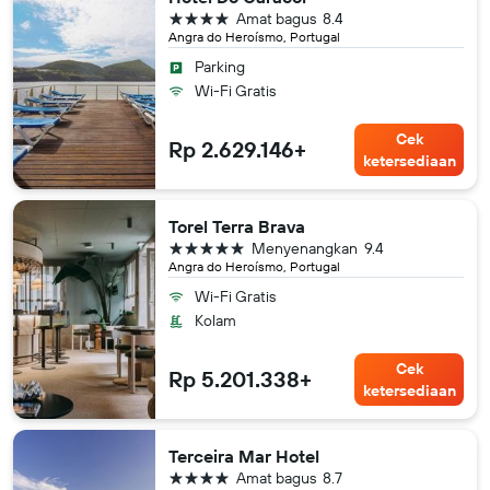
bintang 4
Amat bagus
8.4
Angra do Heroísmo, Portugal
Parking
Wi-Fi Gratis
Cek
Rp 2.629.146+
ketersediaan
Torel Terra Brava
bintang 5
Menyenangkan
9.4
Angra do Heroísmo, Portugal
Wi-Fi Gratis
Kolam
Cek
Rp 5.201.338+
ketersediaan
Terceira Mar Hotel
bintang 4
Amat bagus
8.7