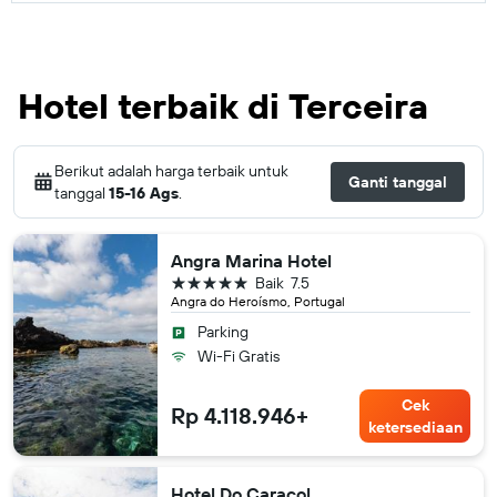
Hotel terbaik di Terceira
Berikut adalah harga terbaik untuk
Ganti tanggal
tanggal
15-16 Ags
.
Angra Marina Hotel
bintang 5
Baik
7.5
Angra do Heroísmo, Portugal
Parking
Wi-Fi Gratis
Cek
Rp 4.118.946+
ketersediaan
Hotel Do Caracol