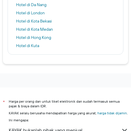
Hotel di Da Nang
Hotel di London
Hotel di Kota Bekasi
Hotel di Kota Medan
Hotel di Hong Kong
Hotel di Kuta
Hotel di Roma
Hotel di Portland
Hotel di Kota Tangerang
Hotel di Singapura
Hotel di Sydney
Hotel di Bandung
Harga per orang dan untuk tiket elektronik dan sudah termasuk semua
*
Hotel di New York
pajak & biaya dalam IDR.
Surabaya hotels
KAYAK selalu berusaha mendapatkan harga yang akurat,
harga tidak dijamin
.
Denpasar hotels
Ini mengapa:
Kota Bogor hotels
KAYAK bukanlah pihak yang menjual