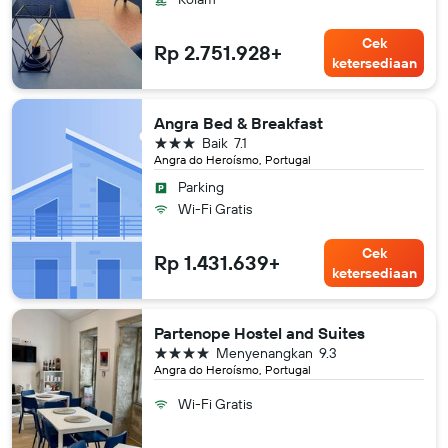
Cek
Rp 2.751.928+
ketersediaan
Angra Bed & Breakfast
bintang 3
Baik
7.1
Angra do Heroísmo, Portugal
Parking
Wi-Fi Gratis
Cek
Rp 1.431.639+
ketersediaan
Partenope Hostel and Suites
bintang 4
Menyenangkan
9.3
Angra do Heroísmo, Portugal
Wi-Fi Gratis