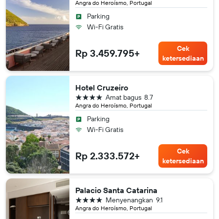
Angra do Heroísmo, Portugal
Parking
Wi-Fi Gratis
Cek
Rp 3.459.795+
ketersediaan
Hotel Cruzeiro
bintang 4
Amat bagus
8.7
Angra do Heroísmo, Portugal
Parking
Wi-Fi Gratis
Cek
Rp 2.333.572+
ketersediaan
Palacio Santa Catarina
bintang 4
Menyenangkan
9.1
Angra do Heroísmo, Portugal