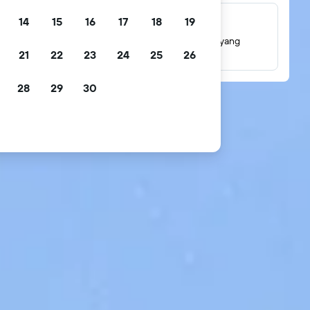
14
15
16
17
18
19
Jutaan ulasan
Lihat penilaian berdasarkan jutaan ulasan tamu yang
21
22
23
24
25
26
sebenarnya.
28
29
30