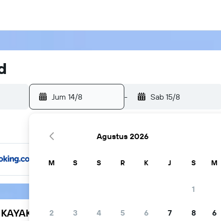
d
Jum 14/8
-
Sab 15/8
Agustus 2026
M
S
S
R
K
J
S
M
1
h KAYAK
2
3
4
5
6
7
8
6