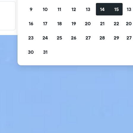
9
10
11
12
13
14
15
13
Filter promo Anda
Filter berdasarkan pembatalan gratis, sarapan gratis, dan
16
17
18
19
20
21
22
20
lainnya.
23
24
25
26
27
28
29
27
30
31