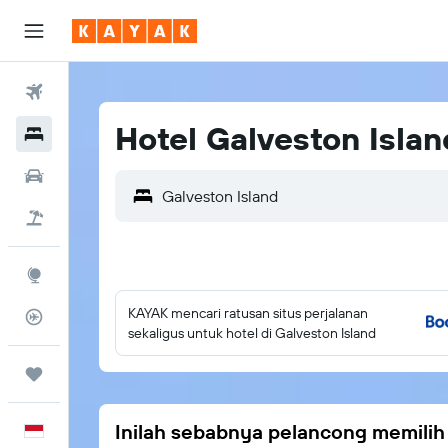
Tiket Pesawat
Hotel Galveston Islan
Hotel
Sewa Mobil
Tiket+Hotel
Eksplorasi
KAYAK mencari ratusan situs perjalanan
Pantau Pesawat
sekaligus untuk hotel di Galveston Island
Trips
Inilah sebabnya pelancong memili
Bahasa Indonesia