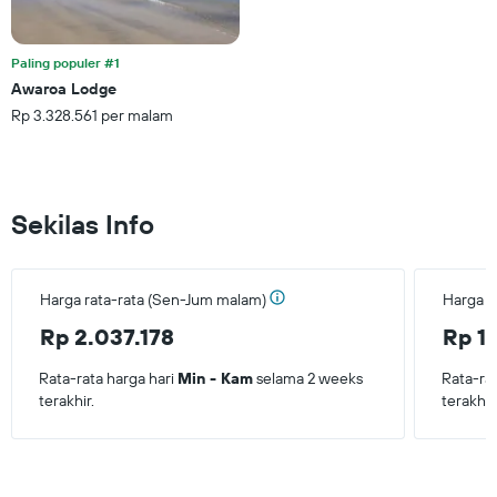
Paling populer #1
Awaroa Lodge
Rp 3.328.561 per malam
Sekilas Info
Harga rata-rata (Sen-Jum malam)
Harga r
Rp 2.037.178
Rp 1
Rata-rata harga hari
Min - Kam
selama 2 weeks
Rata-ra
terakhir.
terakhir