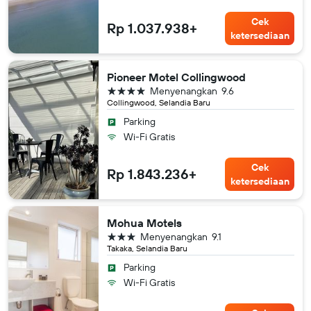
Cek
Rp 1.037.938+
ketersediaan
Pioneer Motel Collingwood
bintang 4
Menyenangkan
9.6
Collingwood, Selandia Baru
Parking
Wi-Fi Gratis
Cek
Rp 1.843.236+
ketersediaan
Mohua Motels
bintang 3
Menyenangkan
9.1
Takaka, Selandia Baru
Parking
Wi-Fi Gratis