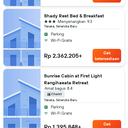
Shady Rest Bed & Breakfast
bintang 3
Menyenangkan
9.3
Takaka, Selandia Baru
Parking
Wi-Fi Gratis
Cek
Rp 2.362.205+
ketersediaan
Sunrise Cabin at First Light
Rangihaeata Retreat
Amat bagus
8.4
Chalet
Takaka, Selandia Baru
Parking
Wi-Fi Gratis
Cek
Rp 1.395.848+