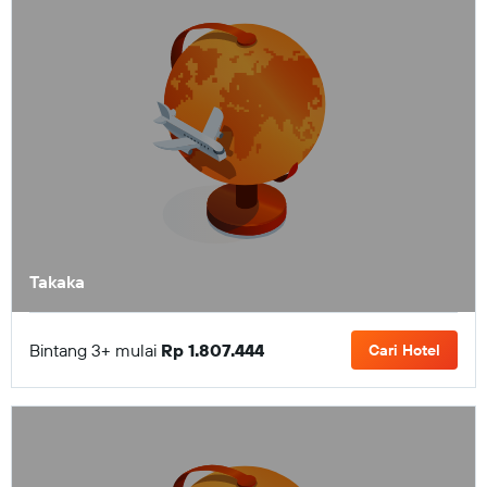
Takaka
Bintang 3+ mulai
Rp 1.807.444
Cari Hotel