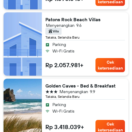
ketersediaan
Patons Rock Beach Villas
Menyenangkan
9.6
Vila
Takaka, Selandia Baru
Parking
Wi-Fi Gratis
Cek
Rp 2.057.981+
ketersediaan
Golden Caves - Bed & Breakfast
bintang 3
Menyenangkan
9.9
Takaka, Selandia Baru
Parking
Wi-Fi Gratis
Cek
Rp 3.418.039+
ketersediaan