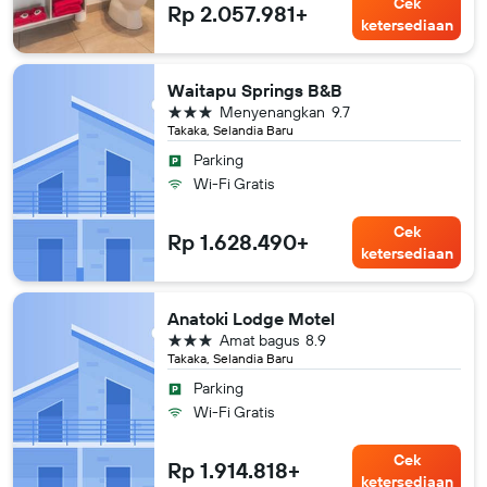
Cek
Rp 2.057.981+
ketersediaan
Waitapu Springs B&B
bintang 3
Menyenangkan
9.7
Takaka, Selandia Baru
Parking
Wi-Fi Gratis
Cek
Rp 1.628.490+
ketersediaan
Anatoki Lodge Motel
bintang 3
Amat bagus
8.9
Takaka, Selandia Baru
Parking
Wi-Fi Gratis
Cek
Rp 1.914.818+
ketersediaan