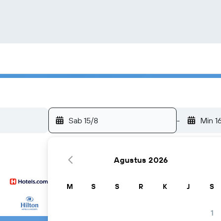
Sab 15/8
-
Min 1
Agustus 2026
M
S
S
R
K
J
S
...dan banyak lagi
1