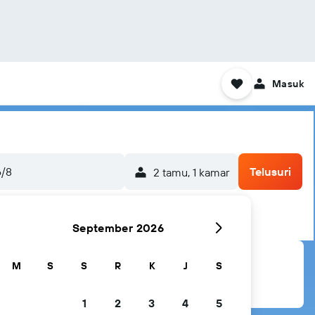
Masuk
6/8
Telusuri
2 tamu, 1 kamar
September 2026
M
S
S
R
K
J
S
1
2
3
4
5