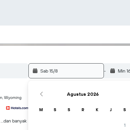
Sab 15/8
-
Min 1
Agustus 2026
son, Wyoming
M
S
S
R
K
J
S
...dan banyak lagi
1