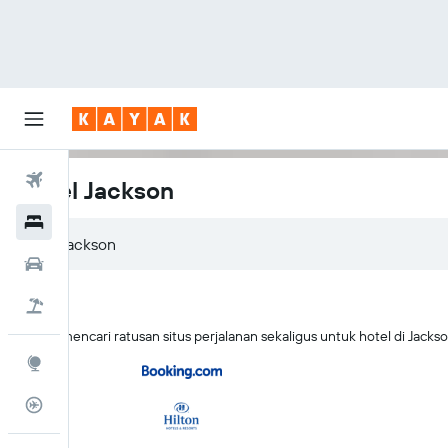
Tiket Pesawat
Hotel Jackson
Hotel
Sewa Mobil
Tiket+Hotel
KAYAK mencari ratusan situs perjalanan sekaligus untuk hotel di Jack
Eksplorasi
Pantau Pesawat