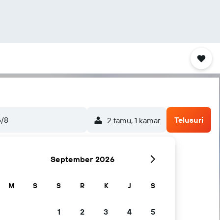
6/8
Telusuri
2 tamu, 1 kamar
September 2026
M
S
S
R
K
J
S
1
2
3
4
5