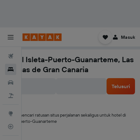
Masuk
Tiket Pesawat
Hotel Isleta-Puerto-Guanarteme, Las
Palmas de Gran Canaria
Hotel
Sewa Mobil
Telusuri
Tiket+Hotel
Eksplorasi
KAYAK mencari ratusan situs perjalanan sekaligus untuk hotel di
Isleta-Puerto-Guanarteme
Pantau Pesawat