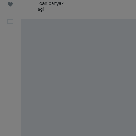
...dan banyak
Trips
lagi
Bahasa Indonesia