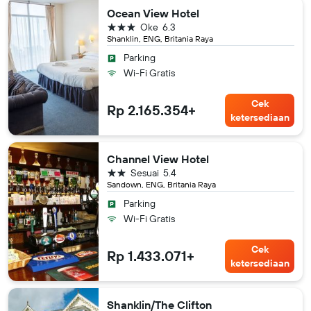
Ocean View Hotel
bintang 3
Oke
6.3
Shanklin, ENG, Britania Raya
Parking
Wi-Fi Gratis
Cek
Rp 2.165.354+
ketersediaan
Channel View Hotel
bintang 2
Sesuai
5.4
Sandown, ENG, Britania Raya
Parking
Wi-Fi Gratis
Cek
Rp 1.433.071+
ketersediaan
Shanklin/The Clifton