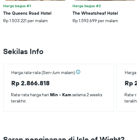
Harga bagus #1
Harga bagus #2
The Queens Road Hotel
The Wheatsheaf Hotel
Rp 1.503.221 per malam
Rp 1.592.699 per malam
Sekilas Info
Harga rata-rata (Sen-Jum malam)
Harga r
Rp 2.866.818
Rp 2
Rata-rata harga hari
Min - Kam
selama 2 weeks
Rata-ra
terakhir.
terakhir
Saran penginapan di Isle of Wight?