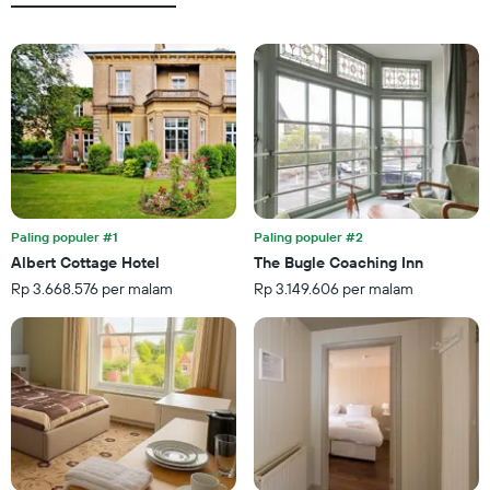
hari
sebelum
tanggal
menginap
Grafik
ini
memiliki
1
sumbu
Y
yang
menampilkan
Paling populer #1
Paling populer #2
rata-
Albert Cottage Hotel
The Bugle Coaching Inn
rata
Rp 3.668.576 per malam
Rp 3.149.606 per malam
harga
kamar