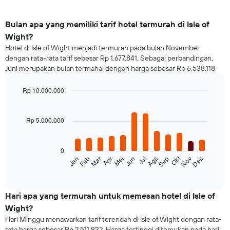
Bulan apa yang memiliki tarif hotel termurah di Isle of
Wight?
Hotel di Isle of Wight menjadi termurah pada bulan November
dengan rata-rata tarif sebesar Rp 1.677.841. Sebagai perbandingan,
Juni merupakan bulan termahal dengan harga sebesar Rp 6.538.118.
Rp 10.000.000
Bar
Chart
graphic.
chart
with
Rp 5.000.000
12
bars.
0
Grafik
Okt
Jan
Feb
Mar
Apr
Mei
Jun
Jul
Ags
Sep
Nov
Des
berikut
End
of
menampilkan
interactive
rata-
chart
rata
Hari apa yang termurah untuk memesan hotel di Isle of
harga
Wight?
dari
Hari Minggu menawarkan tarif terendah di Isle of Wight dengan rata-
sebuah
rata harga sebesar Rp 2.511.832. Harga tertinggi ditemukan pada hari