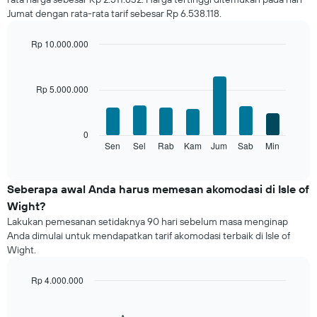
kamar
Jumat dengan rata-rata tarif sebesar Rp 6.538.118.
untuk
setiap
bulannya
Rp 10.000.000
Grafik
Bar
Chart
ini
graphic.
chart
with
memiliki
Rp 5.000.000
7
1
bars.
sumbu
X
Grafik
0
yang
berikut
Sen
Sel
Rab
Kam
Jum
Sab
Min
End
menampilkan
of
menampilkan
bulan.
interactive
rata-
chart
Grafik
rata
Seberapa awal Anda harus memesan akomodasi di Isle of
ini
harga
memiliki
Wight?
kamar
1
Lakukan pemesanan setidaknya 90 hari sebelum masa menginap
untuk
sumbu
Anda dimulai untuk mendapatkan tarif akomodasi terbaik di Isle of
setiap
Y
Wight.
hari
yang
Grafik
menampilkan
ini
Rp 4.000.000
rata-
memiliki
Line
Chart
rata
1
graphic.
chart
harga