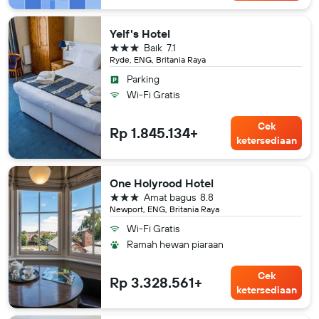
Yelf's Hotel
bintang 3
Baik
7.1
Ryde, ENG, Britania Raya
Parking
Wi-Fi Gratis
Cek
Rp 1.845.134+
ketersediaan
One Holyrood Hotel
bintang 3
Amat bagus
8.8
Newport, ENG, Britania Raya
Wi-Fi Gratis
Ramah hewan piaraan
Cek
Rp 3.328.561+
ketersediaan