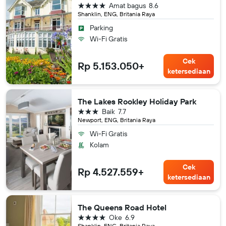
bintang 4
Amat bagus
8.6
Shanklin, ENG, Britania Raya
Parking
Wi-Fi Gratis
Cek
Rp 5.153.050+
ketersediaan
The Lakes Rookley Holiday Park
bintang 3
Baik
7.7
Newport, ENG, Britania Raya
Wi-Fi Gratis
Kolam
Cek
Rp 4.527.559+
ketersediaan
The Queens Road Hotel
bintang 4
Oke
6.9
Shanklin, ENG, Britania Raya