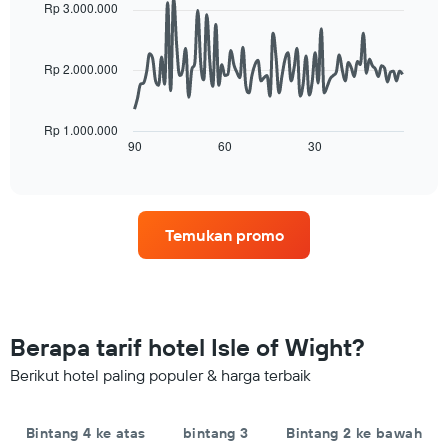
with
sumbu
Rp 3.000.000
kamar
90
X
data
yang
points.
menampilkan
Rp 2.000.000
hari.
Grafik
Grafik
berikut
ini
menampilkan
Rp 1.000.000
memiliki
gambaran
90
60
30
End
1
of
perubahan
interactive
sumbu
harga
chart
Y
kamar
yang
menjelang
menampilkan
Temukan promo
tanggal
rata-
menginap
rata
Grafik
harga
ini
kamar
memiliki
1
Berapa tarif hotel Isle of Wight?
sumbu
X
Berikut hotel paling populer & harga terbaik
yang
menampilkan
jumlah
Bintang 4 ke atas
bintang 3
Bintang 2 ke bawah