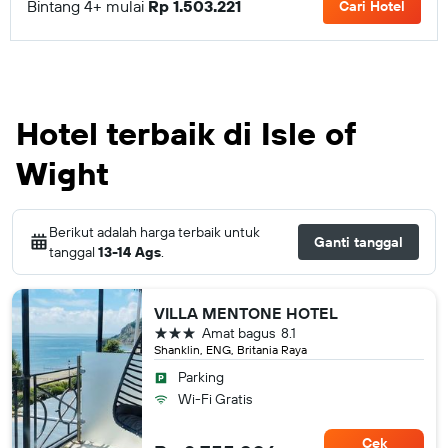
Bintang 4+ mulai
Rp 1.503.221
Cari Hotel
Hotel terbaik di Isle of
Wight
Berikut adalah harga terbaik untuk
Ganti tanggal
tanggal
13-14 Ags
.
VILLA MENTONE HOTEL
bintang 3
Amat bagus
8.1
Shanklin, ENG, Britania Raya
Parking
Wi-Fi Gratis
Cek