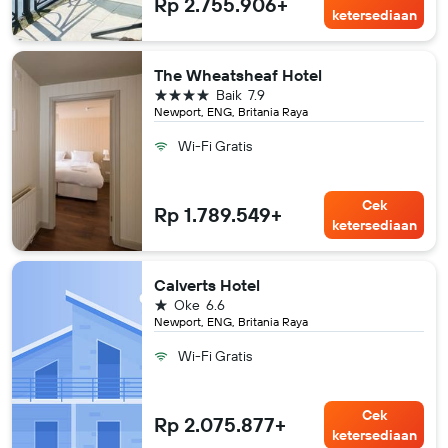
Rp 2.755.906+
ketersediaan
The Wheatsheaf Hotel
bintang 4
Baik
7.9
Newport, ENG, Britania Raya
Wi-Fi Gratis
Cek
Rp 1.789.549+
ketersediaan
Calverts Hotel
bintang 1
Oke
6.6
Newport, ENG, Britania Raya
Wi-Fi Gratis
Cek
Rp 2.075.877+
ketersediaan