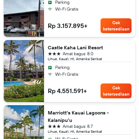
Parking
Wi-Fi Gratis
Cek
Rp 3.157.895+
ketersediaan
Castle Kaha Lani Resort
bintang 3
Amat bagus
8.0
Lihue, Kaua'i, HI, Amerika Serikat
Parking
Wi-Fi Gratis
Cek
Rp 4.551.591+
ketersediaan
Marriott's Kauai Lagoons -
Kalanipu'u
bintang 3
Amat bagus
8.7
Lihue, Kaua'i, HI, Amerika Serikat
Wi-Fi Gratis