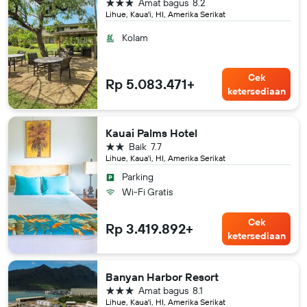
bintang 3
Amat bagus
8.2
Lihue, Kaua'i, HI, Amerika Serikat
Kolam
Cek
Rp 5.083.471+
ketersediaan
Kauai Palms Hotel
bintang 2
Baik
7.7
Lihue, Kaua'i, HI, Amerika Serikat
Parking
Wi-Fi Gratis
Cek
Rp 3.419.892+
ketersediaan
Banyan Harbor Resort
bintang 3
Amat bagus
8.1
Lihue, Kaua'i, HI, Amerika Serikat