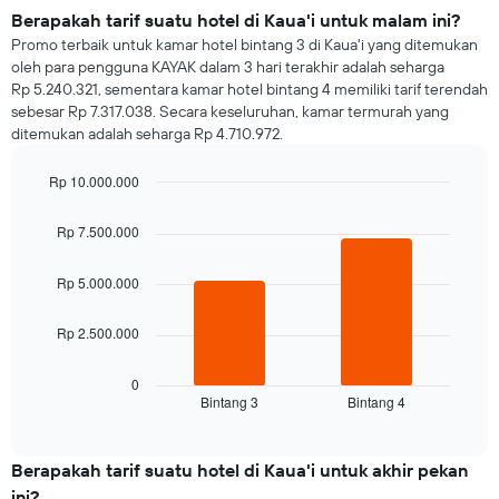
Berapakah tarif suatu hotel di Kaua'i untuk malam ini?
Promo terbaik untuk kamar hotel bintang 3 di Kaua'i yang ditemukan
oleh para pengguna KAYAK dalam 3 hari terakhir adalah seharga
Rp 5.240.321, sementara kamar hotel bintang 4 memiliki tarif terendah
sebesar Rp 7.317.038. Secara keseluruhan, kamar termurah yang
ditemukan adalah seharga Rp 4.710.972.
Rp 10.000.000
Bar
Chart
graphic.
chart
Rp 7.500.000
with
2
bars.
Rp 5.000.000
Grafik
Rp 2.500.000
berikut
menampilkan
rata-
0
Bintang 3
Bintang 4
rata
End
of
harga
interactive
kamar
chart
untuk
Berapakah tarif suatu hotel di Kaua'i untuk akhir pekan
malam
ini?