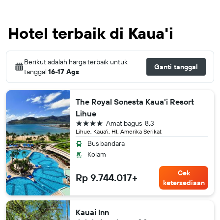
Hotel terbaik di Kaua'i
Berikut adalah harga terbaik untuk
Ganti tanggal
tanggal
16-17 Ags
.
The Royal Sonesta Kaua'i Resort
Lihue
bintang 4
Amat bagus
8.3
Lihue, Kaua'i, HI, Amerika Serikat
Bus bandara
Kolam
Cek
Rp 9.744.017+
ketersediaan
Kauai Inn