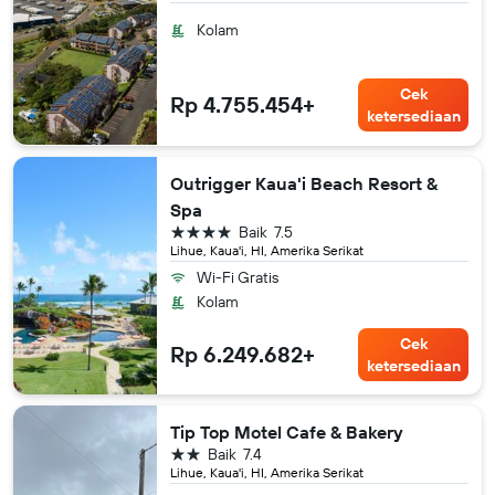
Kolam
Cek
Rp 4.755.454+
ketersediaan
Outrigger Kaua'i Beach Resort &
Spa
bintang 4
Baik
7.5
Lihue, Kaua'i, HI, Amerika Serikat
Wi-Fi Gratis
Kolam
Cek
Rp 6.249.682+
ketersediaan
Tip Top Motel Cafe & Bakery
bintang 2
Baik
7.4
Lihue, Kaua'i, HI, Amerika Serikat