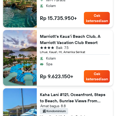
Kolam
Cek
Rp 15.735.950+
ketersediaan
Marriott's Kaua'i Beach Club, A
Marriott Vacation Club Resort
bintang 4
Baik
7.5
Lihue, Kaua'i, HI, Amerika Serikat
Kolam
Spa
Cek
Rp 9.623.150+
ketersediaan
Kaha Lani #121, Oceanfront, Steps
to Beach, Sunrise Views From
Amat bagus
8.8
Private Lanai
Kondominium