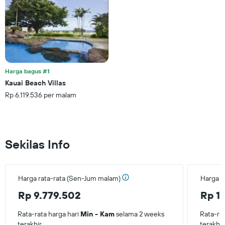
Harga bagus #1
Kauai Beach Villas
Rp 6.119.536 per malam
Sekilas Info
Harga rata-rata (Sen-Jum malam)
Harga r
Rp 9.779.502
Rp 1
Rata-rata harga hari
Min - Kam
selama 2 weeks
Rata-ra
terakhir.
terakhir