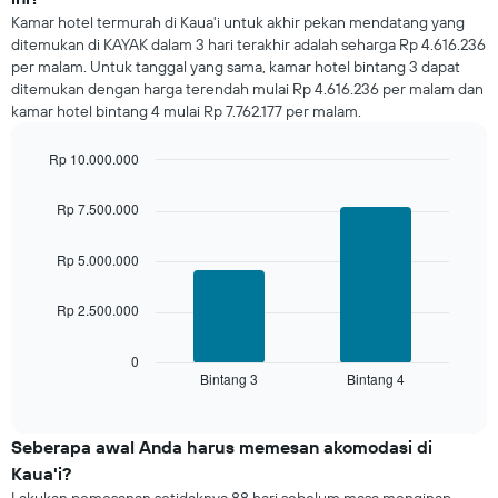
ini
Kamar hotel termurah di Kaua'i untuk akhir pekan mendatang yang
yang
ditemukan di KAYAK dalam 3 hari terakhir adalah seharga Rp 4.616.236
ditemukan
per malam. Untuk tanggal yang sama, kamar hotel bintang 3 dapat
dalam
ditemukan dengan harga terendah mulai Rp 4.616.236 per malam dan
3
kamar hotel bintang 4 mulai Rp 7.762.177 per malam.
hari
terakhir
dan
Rp 10.000.000
dihimpun
Bar
Chart
graphic.
berdasarkan
chart
Rp 7.500.000
with
peringkat
2
bintang
bars.
Rp 5.000.000
Grafik
ini
Grafik
memiliki
Rp 2.500.000
berikut
1
menampilkan
sumbu
rata-
0
X
Bintang 3
Bintang 4
rata
End
yang
of
harga
interactive
menampilkan
kamar
chart
kategori
untuk
Seberapa awal Anda harus memesan akomodasi di
hotel
akhir
Kaua'i?
berdasarkan
pekan
bintang.
Lakukan pemesanan setidaknya 88 hari sebelum masa menginap