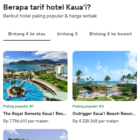
1
Berapa tarif hotel Kaua'i?
Grafik
sumbu
ini
X
Berikut hotel paling populer & harga terbaik
memiliki
yang
1
menampilkan
sumbu
jumlah
Bintang 4 ke atas
bintang 3
Bintang 2 ke bawah
Y
hari
yang
sebelum
menampilkan
tanggal
rata-
menginap
rata
Grafik
harga
ini
kamar
memiliki
untuk
1
akhir
sumbu
pekan
Y
ini
yang
yang
menampilkan
ditemukan
Paling populer #1
Paling populer #2
rata-
dalam
The Royal Sonesta Kaua'i Resort Lihue
Outrigger Kaua'i Beach Resort &
rata
3
Rp 7.796.610 per malam
Rp 4.228.368 per malam
harga
hari
kamar
terakhir