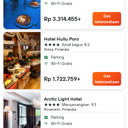
Wi-Fi Gratis
Cek
Rp 3.314.455+
ketersediaan
Hotel Hullu Poro
bintang 4
Amat bagus
8.2
Sirkka, Finlandia
Parking
Wi-Fi Gratis
Cek
Rp 1.722.759+
ketersediaan
Arctic Light Hotel
bintang 4
Menyenangkan
9.3
Rovaniemi, Finlandia
Parking
Wi-Fi Gratis