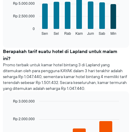
ini
graphic.
chart
Rp 5.000.000
with
memiliki
7
1
Rp 2.500.000
bars.
sumbu
X
Grafik
0
yang
berikut
Sen
Sel
Rab
Kam
Jum
Sab
Min
End
menampilkan
of
menampilkan
bulan.
interactive
rata-
chart
Grafik
rata
Berapakah tarif suatu hotel di Lapland untuk malam
ini
harga
memiliki
ini?
kamar
1
Promo terbaik untuk kamar hotel bintang 3 di Lapland yang
untuk
sumbu
ditemukan oleh para pengguna KAYAK dalam 3 hari terakhir adalah
setiap
Y
seharga Rp 1.047.440, sementara kamar hotel bintang 4 memiliki tarif
hari
yang
terendah sebesar Rp 1.501.432. Secara keseluruhan, kamar termurah
Grafik
menampilkan
yang ditemukan adalah seharga Rp 1.047.440.
ini
rata-
memiliki
rata
1
Rp 3.000.000
harga
sumbu
Bar
kamar
Chart
X
graphic.
chart
yang
with
Rp 2.000.000
3
menampilkan
bars.
hari.