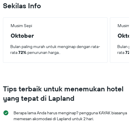
Sekilas Info
Musim Sepi
Musim 
Oktober
Okto
Bulan paling murah untuk menginap dengan rata-
Bulan p
rata
72%
penurunan harga..
rata
72
Tips terbaik untuk menemukan hotel
yang tepat di Lapland
Berapa lama Anda harus menginap? pengguna KAYAK biasanya
memesan akomodasi di Lapland untuk 2 hari.