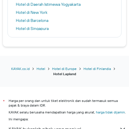
Hotel di Daerah Istimewa Yogyakarta
Hotel di New York
Hotel di Barcelona
Hotel di Singapura
Hotel di Philadelphia
Hotel di Kota Makassar
Hotel di Anchorage
Hotel di Bandung
Hotel di Jakarta
KAYAK.co.id
Hotel
Hotel di Europe
Hotel di Finlandia
Hotel Lapland
Hotel di Kolombo
Hotel di Kota Mataram
Kuta hotels
Harga per orang dan untuk tiket elektronik dan sudah termasuk semua
Denpasar hotels
*
pajak & biaya dalam IDR.
Kota Bekasi hotels
KAYAK selalu berusaha mendapatkan harga yang akurat,
harga tidak dijamin
.
Kota Medan hotels
Ini mengapa:
Batam hotels