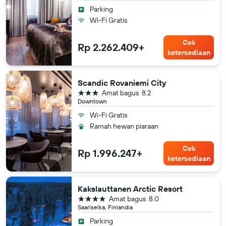
Parking
Wi-Fi Gratis
Cek
Rp 2.262.409+
ketersediaan
Scandic Rovaniemi City
bintang 3
Amat bagus
8.2
Downtown
Wi-Fi Gratis
Ramah hewan piaraan
Cek
Rp 1.996.247+
ketersediaan
Kakslauttanen Arctic Resort
bintang 4
Amat bagus
8.0
Saariselka, Finlandia
Parking