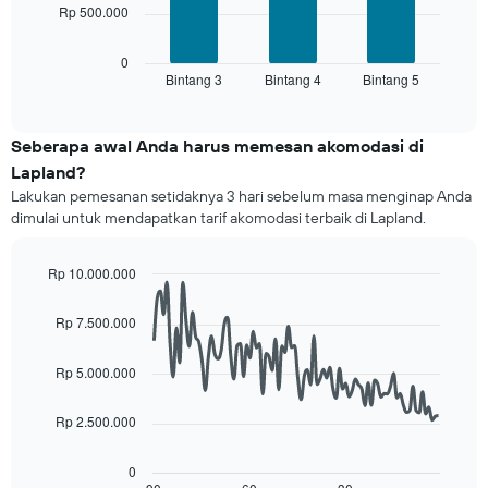
memiliki
Rp 500.000
berikut
1
menampilkan
sumbu
rata-
0
X
Bintang 3
Bintang 4
Bintang 5
rata
End
yang
of
harga
interactive
menampilkan
kamar
chart
kategori
untuk
Seberapa awal Anda harus memesan akomodasi di
hotel
akhir
Lapland?
berdasarkan
pekan
bintang.
Lakukan pemesanan setidaknya 3 hari sebelum masa menginap Anda
ini
Grafik
dimulai untuk mendapatkan tarif akomodasi terbaik di Lapland.
yang
ini
ditemukan
menampilkan
dalam
Rp 10.000.000
1
3
Line
sumbu
Chart
hari
graphic.
chart
Y
Rp 7.500.000
terakhir
with
yang
90
dan
menampilkan
data
dihimpun
Rp 5.000.000
rata-
points.
berdasarkan
rata
peringkat
Rp 2.500.000
harga
Grafik
bintang
kamar
berikut
Grafik
untuk
menampilkan
0
ini
malam