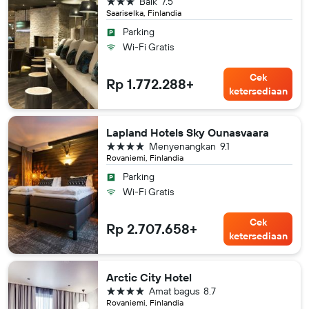
bintang 3
Baik
7.5
Saariselka, Finlandia
Parking
Wi-Fi Gratis
Cek
Rp 1.772.288+
ketersediaan
Lapland Hotels Sky Ounasvaara
bintang 4
Menyenangkan
9.1
Rovaniemi, Finlandia
Parking
Wi-Fi Gratis
Cek
Rp 2.707.658+
ketersediaan
Arctic City Hotel
bintang 4
Amat bagus
8.7
Rovaniemi, Finlandia