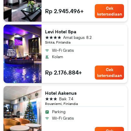
Cek
Rp 2.945.496+
ketersediaan
Levi Hotel Spa
bintang 4
Amat bagus
8.2
Sirkka, Finlandia
Wi-Fi Gratis
Kolam
Cek
Rp 2.176.884+
ketersediaan
Hotel Aakenus
bintang 3
Baik
7.4
Rovaniemi, Finlandia
Parking
Wi-Fi Gratis