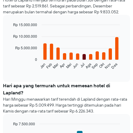
Hotel di Lapland menjadi termurah pada bulan Juli dengan rata-rata
tarif sebesar Rp 2.519.861. Sebagai perbandingan, Desember
merupakan bulan termahal dengan harga sebesar Rp 9.833.052.
Rp 15.000.000
Bar
Chart
graphic.
chart
Rp 10.000.000
with
12
Rp 5.000.000
bars.
0
Grafik
Okt
Jan
Feb
Mar
Apr
Mei
Jun
Jul
Ags
Sep
Nov
Des
berikut
End
of
menampilkan
interactive
rata-
chart
rata
Hari apa yang termurah untuk memesan hotel di
harga
Lapland?
dari
Hari Minggu menawarkan tarif terendah di Lapland dengan rata-rata
sebuah
harga sebesar Rp 5.009.499. Harga tertinggi ditemukan pada hari
kamar
Kamis dengan rata-rata tarif sebesar Rp 6.226.343.
untuk
setiap
bulannya
Rp 7.500.000
Grafik
Bar
Chart