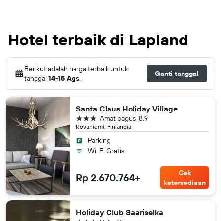
Hotel terbaik di Lapland
Berikut adalah harga terbaik untuk
Ganti tanggal
tanggal
14-15 Ags
.
Santa Claus Holiday Village
bintang 3
Amat bagus
8.9
Rovaniemi, Finlandia
Parking
Wi-Fi Gratis
Cek
Rp 2.670.764+
ketersediaan
Holiday Club Saariselka