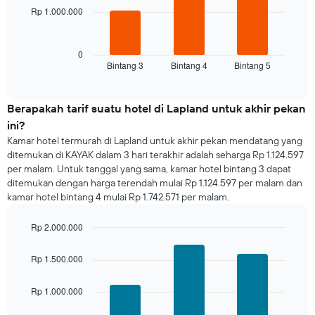
Grafik
Rp 1.000.000
Grafik
ini
berikut
memiliki
menampilkan
1
rata-
0
sumbu
Bintang 3
Bintang 4
Bintang 5
rata
End
Y
of
harga
yang
interactive
kamar
chart
menampilkan
untuk
Berapakah tarif suatu hotel di Lapland untuk akhir pekan
rata-
malam
rata
ini?
ini
harga
Kamar hotel termurah di Lapland untuk akhir pekan mendatang yang
yang
kamar
ditemukan di KAYAK dalam 3 hari terakhir adalah seharga Rp 1.124.597
ditemukan
per malam. Untuk tanggal yang sama, kamar hotel bintang 3 dapat
dalam
ditemukan dengan harga terendah mulai Rp 1.124.597 per malam dan
3
kamar hotel bintang 4 mulai Rp 1.742.571 per malam.
hari
terakhir
dan
Rp 2.000.000
dihimpun
Bar
Chart
graphic.
berdasarkan
chart
Rp 1.500.000
with
peringkat
3
bintang
bars.
Rp 1.000.000
Grafik
ini
Grafik