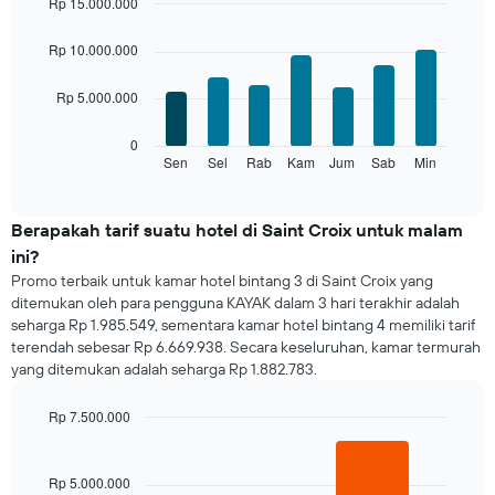
bulannya
Rp 15.000.000
Grafik
Bar
Chart
ini
graphic.
chart
Rp 10.000.000
with
memiliki
7
1
Rp 5.000.000
bars.
sumbu
X
Grafik
0
yang
berikut
Sen
Sel
Rab
Kam
Jum
Sab
Min
End
menampilkan
of
menampilkan
bulan.
interactive
rata-
chart
Grafik
rata
Berapakah tarif suatu hotel di Saint Croix untuk malam
ini
harga
memiliki
ini?
kamar
1
Promo terbaik untuk kamar hotel bintang 3 di Saint Croix yang
untuk
sumbu
ditemukan oleh para pengguna KAYAK dalam 3 hari terakhir adalah
setiap
Y
seharga Rp 1.985.549, sementara kamar hotel bintang 4 memiliki tarif
hari
yang
terendah sebesar Rp 6.669.938. Secara keseluruhan, kamar termurah
Grafik
menampilkan
yang ditemukan adalah seharga Rp 1.882.783.
ini
rata-
memiliki
rata
1
Rp 7.500.000
harga
sumbu
Bar
kamar
Chart
X
graphic.
chart
yang
with
Rp 5.000.000
2