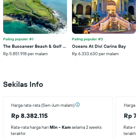
ini
kamar
memiliki
untuk
1
akhir
sumbu
pekan
Y
ini
yang
yang
menampilkan
ditemukan
Paling populer #1
Paling populer #2
rata-
dalam
The Buccaneer Beach & Golf Resort
Oceans At Divi Carina Bay
rata
3
Rp 5.851.918 per malam
Rp 6.333.630 per malam
harga
hari
kamar
terakhir
Sekilas Info
Harga rata-rata (Sen-Jum malam)
Harga r
Rp 8.382.115
Rp 7
Rata-rata harga hari
Min - Kam
selama 2 weeks
Rata-ra
terakhir.
terakhir