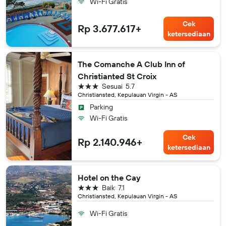
Wi-Fi Gratis
Cek
Rp 3.677.617+
ketersediaan
The Comanche A Club Inn of
Christianted St Croix
bintang 3
Sesuai
5.7
Christiansted, Kepulauan Virgin - AS
Parking
Wi-Fi Gratis
Cek
Rp 2.140.946+
ketersediaan
Hotel on the Cay
bintang 3
Baik
7.1
Christiansted, Kepulauan Virgin - AS
Wi-Fi Gratis