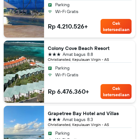
Parking
Wi-Fi Gratis
Cek
Rp 4.210.526+
ketersediaan
Colony Cove Beach Resort
bintang 3
Amat bagus
8.8
Christiansted, Kepulauan Virgin - AS
Parking
Wi-Fi Gratis
Cek
Rp 6.476.360+
ketersediaan
Grapetree Bay Hotel and Villas
bintang 3
Amat bagus
8.3
Christiansted, Kepulauan Virgin - AS
Parking