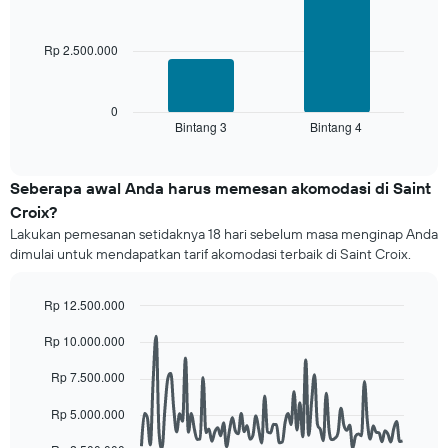
Grafik
bars.
ini
memiliki
Rp 2.500.000
Grafik
1
berikut
sumbu
menampilkan
X
rata-
0
yang
Bintang 3
Bintang 4
rata
End
menampilkan
of
harga
interactive
kategori
kamar
chart
hotel
untuk
Seberapa awal Anda harus memesan akomodasi di Saint
berdasarkan
akhir
Croix?
bintang.
pekan
Grafik
Lakukan pemesanan setidaknya 18 hari sebelum masa menginap Anda
ini
ini
dimulai untuk mendapatkan tarif akomodasi terbaik di Saint Croix.
yang
menampilkan
ditemukan
1
dalam
Rp 12.500.000
sumbu
3
Y
Line
Chart
hari
Rp 10.000.000
graphic.
chart
yang
terakhir
with
menampilkan
90
dan
Rp 7.500.000
rata-
data
dihimpun
rata
points.
berdasarkan
Rp 5.000.000
harga
peringkat
kamar
Grafik