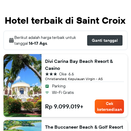
Hotel terbaik di Saint Croix
Berikut adalah harga terbaik untuk
Ganti tanggal
tanggal
16-17 Ags
.
Divi Carina Bay Beach Resort &
Casino
bintang 3
Oke
6.6
Christiansted, Kepulauan Virgin - AS
Parking
Wi-Fi Gratis
Cek
Rp 9.099.019+
ketersediaan
The Buccaneer Beach & Golf Resort