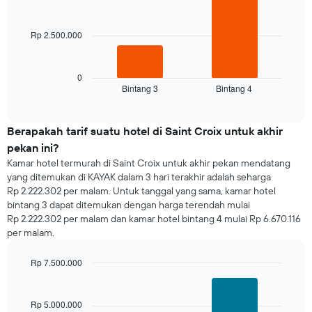
menampilkan
bars.
hari.
Grafik
Rp 2.500.000
Grafik
ini
berikut
memiliki
menampilkan
1
rata-
0
sumbu
Bintang 3
Bintang 4
rata
End
Y
of
harga
yang
interactive
kamar
chart
menampilkan
untuk
Berapakah tarif suatu hotel di Saint Croix untuk akhir
rata-
malam
rata
pekan ini?
ini
harga
Kamar hotel termurah di Saint Croix untuk akhir pekan mendatang
yang
kamar
yang ditemukan di KAYAK dalam 3 hari terakhir adalah seharga
ditemukan
Rp 2.222.302 per malam. Untuk tanggal yang sama, kamar hotel
dalam
bintang 3 dapat ditemukan dengan harga terendah mulai
3
Rp 2.222.302 per malam dan kamar hotel bintang 4 mulai Rp 6.670.116
hari
per malam.
terakhir
dan
dihimpun
Rp 7.500.000
berdasarkan
Bar
Chart
peringkat
graphic.
chart
with
bintang
Rp 5.000.000
2