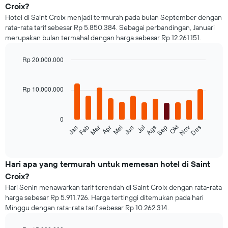
Croix?
Hotel di Saint Croix menjadi termurah pada bulan September dengan
rata-rata tarif sebesar Rp 5.850.384. Sebagai perbandingan, Januari
merupakan bulan termahal dengan harga sebesar Rp 12.261.151.
Rp 20.000.000
Bar
Chart
graphic.
chart
with
Rp 10.000.000
12
bars.
0
Grafik
Okt
Jan
Feb
Mar
Apr
Mei
Jun
Jul
Ags
Sep
Nov
Des
berikut
End
of
menampilkan
interactive
rata-
chart
rata
Hari apa yang termurah untuk memesan hotel di Saint
harga
Croix?
dari
Hari Senin menawarkan tarif terendah di Saint Croix dengan rata-rata
sebuah
harga sebesar Rp 5.911.726. Harga tertinggi ditemukan pada hari
kamar
Minggu dengan rata-rata tarif sebesar Rp 10.262.314.
untuk
setiap