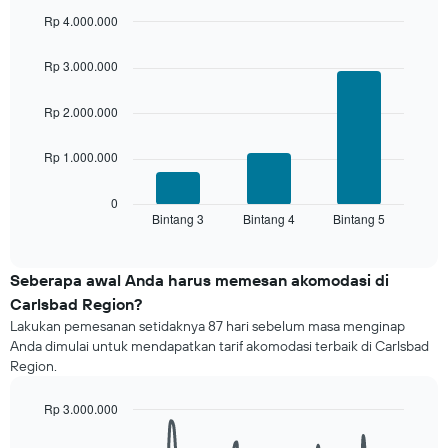
dan
dihimpun
Rp 4.000.000
berdasarkan
Bar
Chart
peringkat
graphic.
chart
Rp 3.000.000
with
bintang
3
Grafik
bars.
Rp 2.000.000
ini
memiliki
Grafik
1
Rp 1.000.000
berikut
sumbu
menampilkan
X
rata-
0
yang
Bintang 3
Bintang 4
Bintang 5
rata
End
menampilkan
of
harga
interactive
kategori
kamar
chart
hotel
untuk
Seberapa awal Anda harus memesan akomodasi di
berdasarkan
akhir
Carlsbad Region?
bintang.
pekan
Grafik
Lakukan pemesanan setidaknya 87 hari sebelum masa menginap
ini
ini
Anda dimulai untuk mendapatkan tarif akomodasi terbaik di Carlsbad
yang
menampilkan
Region.
ditemukan
1
dalam
sumbu
Rp 3.000.000
3
Y
hari
Line
Chart
yang
graphic.
chart