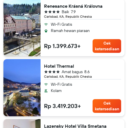
Renesance Krásná Královna
bintang 4
Baik
7.9
Carlsbad, KA, Republik Cheska
Wi-Fi Gratis
Ramah hewan piaraan
Cek
Rp 1.399.673+
ketersediaan
Hotel Thermal
bintang 4
Amat bagus
8.6
Carlsbad, KA, Republik Cheska
Wi-Fi Gratis
Kolam
Cek
Rp 3.419.203+
ketersediaan
Lazensky Hotel Villa Smetana