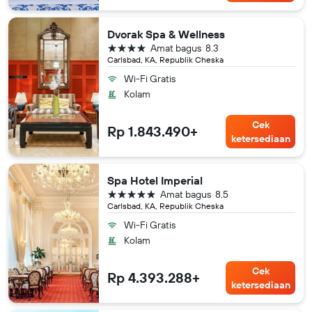
Dvorak Spa & Wellness
bintang 4
Amat bagus
8.3
Carlsbad, KA, Republik Cheska
Wi-Fi Gratis
Kolam
Cek
Rp 1.843.490+
ketersediaan
Spa Hotel Imperial
bintang 5
Amat bagus
8.5
Carlsbad, KA, Republik Cheska
Wi-Fi Gratis
Kolam
Cek
Rp 4.393.288+
ketersediaan