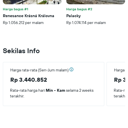
Harga bagus #1
Harga bagus #2
Renesance Krásná Královna
Palacky
Rp 1.056.212 per malam
Rp 1.074.114 per malam
Sekilas Info
Harga rata-rata (Sen-Jum malam)
Harga r
Rp 3.440.852
Rp 3
Rata-rata harga hari
Min - Kam
selama 2 weeks
Rata-ra
terakhir.
terakhir