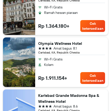
Carlsbad, KA, Republik Cheska
Wi-Fi Gratis
Ramah hewan piaraan
Cek
Rp 1.364.180+
ketersediaan
Olympia Wellness Hotel
bintang 4
Amat bagus
8.1
Carlsbad, KA, Republik Cheska
Wi-Fi Gratis
Kolam
Cek
Rp 1.911.154+
ketersediaan
Karlsbad Grande Madonna Spa &
Wellness Hotel
bintang 4
Amat bagus
8.6
Carlsbad, KA, Republik Cheska