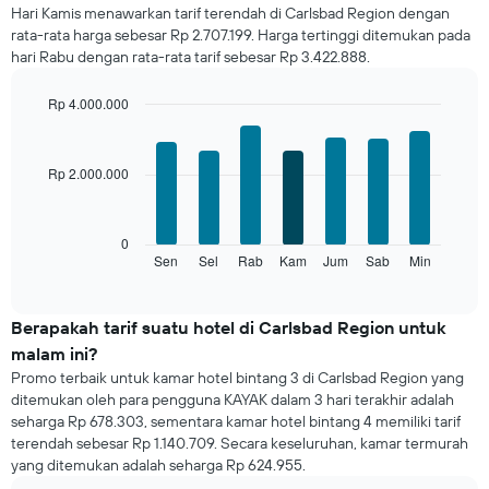
Hari Kamis menawarkan tarif terendah di Carlsbad Region dengan
sebuah
rata-rata harga sebesar Rp 2.707.199. Harga tertinggi ditemukan pada
kamar
hari Rabu dengan rata-rata tarif sebesar Rp 3.422.888.
untuk
setiap
bulannya
Rp 4.000.000
Grafik
Bar
Chart
ini
graphic.
chart
with
memiliki
Rp 2.000.000
7
1
bars.
sumbu
X
Grafik
0
yang
berikut
Sen
Sel
Rab
Kam
Jum
Sab
Min
End
menampilkan
of
menampilkan
bulan.
interactive
rata-
chart
Grafik
rata
Berapakah tarif suatu hotel di Carlsbad Region untuk
ini
harga
memiliki
malam ini?
kamar
1
Promo terbaik untuk kamar hotel bintang 3 di Carlsbad Region yang
untuk
sumbu
ditemukan oleh para pengguna KAYAK dalam 3 hari terakhir adalah
setiap
Y
seharga Rp 678.303, sementara kamar hotel bintang 4 memiliki tarif
hari
yang
terendah sebesar Rp 1.140.709. Secara keseluruhan, kamar termurah
Grafik
menampilkan
yang ditemukan adalah seharga Rp 624.955.
ini
rata-
memiliki