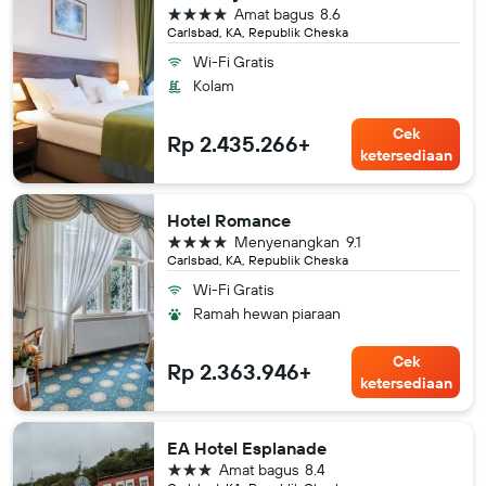
bintang 4
Amat bagus
8.6
Carlsbad, KA, Republik Cheska
Wi-Fi Gratis
Kolam
Cek
Rp 2.435.266+
ketersediaan
Hotel Romance
bintang 4
Menyenangkan
9.1
Carlsbad, KA, Republik Cheska
Wi-Fi Gratis
Ramah hewan piaraan
Cek
Rp 2.363.946+
ketersediaan
EA Hotel Esplanade
bintang 3
Amat bagus
8.4