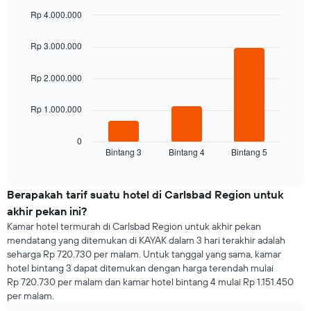
rata
1
Rp 4.000.000
harga
sumbu
Bar
kamar
Chart
X
graphic.
chart
Rp 3.000.000
yang
with
3
menampilkan
bars.
Rp 2.000.000
hari.
Grafik
Grafik
ini
Rp 1.000.000
berikut
memiliki
menampilkan
1
rata-
0
sumbu
Bintang 3
Bintang 4
Bintang 5
rata
End
Y
of
harga
yang
interactive
kamar
chart
menampilkan
untuk
Berapakah tarif suatu hotel di Carlsbad Region untuk
rata-
malam
rata
akhir pekan ini?
ini
harga
Kamar hotel termurah di Carlsbad Region untuk akhir pekan
yang
kamar
mendatang yang ditemukan di KAYAK dalam 3 hari terakhir adalah
ditemukan
seharga Rp 720.730 per malam. Untuk tanggal yang sama, kamar
dalam
hotel bintang 3 dapat ditemukan dengan harga terendah mulai
3
Rp 720.730 per malam dan kamar hotel bintang 4 mulai Rp 1.151.450
hari
per malam.
terakhir