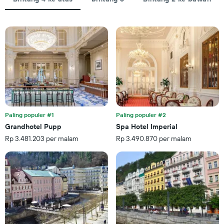
yang
hari
menampilkan
sebelum
rata-
tanggal
rata
menginap
harga
Grafik
kamar
ini
untuk
memiliki
akhir
1
pekan
sumbu
ini
Y
yang
yang
ditemukan
menampilkan
Paling populer #1
Paling populer #2
dalam
rata-
Grandhotel Pupp
Spa Hotel Imperial
3
rata
hari
Rp 3.481.203 per malam
Rp 3.490.870 per malam
harga
terakhir
kamar