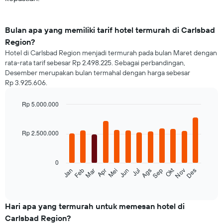
Bulan apa yang memiliki tarif hotel termurah di Carlsbad
Region?
Hotel di Carlsbad Region menjadi termurah pada bulan Maret dengan
rata-rata tarif sebesar Rp 2.498.225. Sebagai perbandingan,
Desember merupakan bulan termahal dengan harga sebesar
Rp 3.925.606.
Rp 5.000.000
Bar
Chart
graphic.
chart
with
Rp 2.500.000
12
bars.
0
Grafik
Okt
Feb
Mei
Ags
Nov
Mar
Jun
Sep
Des
Jan
Apr
Jul
berikut
End
of
menampilkan
interactive
rata-
chart
rata
Hari apa yang termurah untuk memesan hotel di
harga
Carlsbad Region?
dari