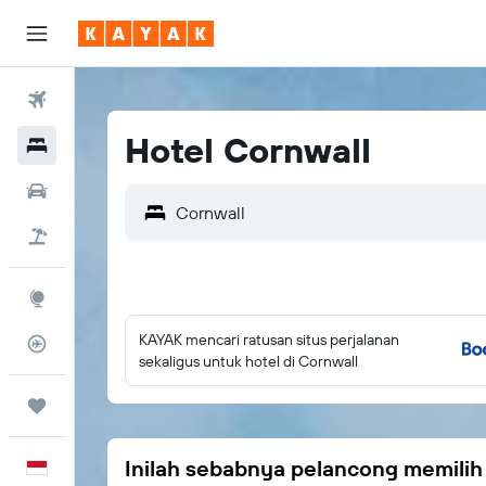
Tiket Pesawat
Hotel Cornwall
Hotel
Sewa Mobil
Tiket+Hotel
Eksplorasi
KAYAK mencari ratusan situs perjalanan
Pantau Pesawat
sekaligus untuk hotel di Cornwall
Trips
Inilah sebabnya pelancong memili
Bahasa Indonesia