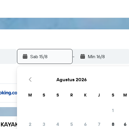
Sab 15/8
-
Min 16/8
Agustus 2026
M
S
S
R
K
J
S
M
1
h KAYAK
2
3
4
5
6
7
8
6