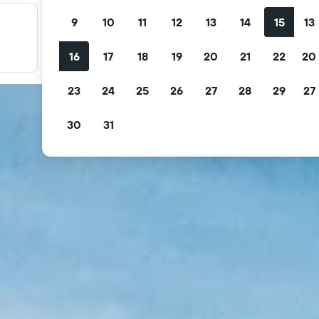
9
10
11
12
13
14
15
13
Filter promo Anda
Filter berdasarkan pembatalan gratis, sarapan gratis, dan
16
17
18
19
20
21
22
20
lainnya.
23
24
25
26
27
28
29
27
30
31