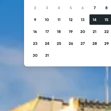
2
3
4
5
6
7
8
9
10
11
12
13
14
15
16
17
18
19
20
21
22
23
24
25
26
27
28
29
30
31