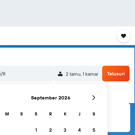
5/8
Telusuri
2 tamu, 1 kamar
September 2026
M
S
S
R
K
J
S
1
2
3
4
5