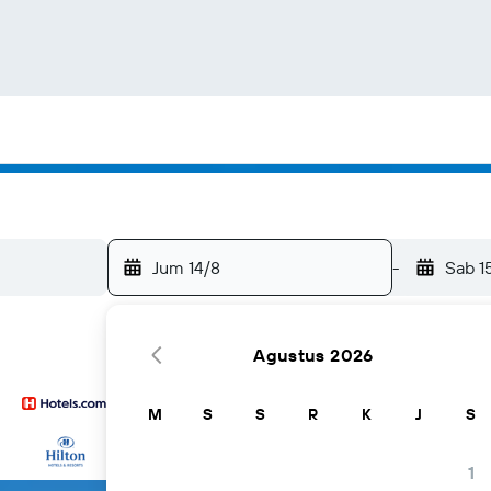
Jum 14/8
-
Sab 1
Agustus 2026
M
S
S
R
K
J
S
...dan banyak lagi
1