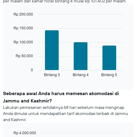
per malam dan kamar hotel bintang 4 mulai Rp 101.402 per malam.
hari
terakhir
dan
Rp 200.000
dihimpun
Bar
Chart
graphic.
berdasarkan
chart
Rp 150.000
with
peringkat
3
bintang
bars.
Rp 100.000
Grafik
ini
Grafik
memiliki
Rp 50.000
berikut
1
menampilkan
sumbu
rata-
0
X
Bintang 3
Bintang 4
Bintang 5
rata
End
yang
of
harga
interactive
menampilkan
kamar
chart
kategori
untuk
Seberapa awal Anda harus memesan akomodasi di
hotel
akhir
Jammu and Kashmir?
berdasarkan
pekan
bintang.
Lakukan pemesanan setidaknya 68 hari sebelum masa menginap
ini
Grafik
Anda dimulai untuk mendapatkan tarif akomodasi terbaik di Jammu
yang
ini
and Kashmir.
ditemukan
menampilkan
dalam
1
Rp 4.000.000
3
sumbu