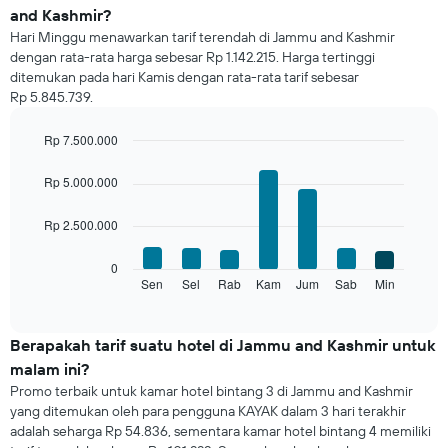
harga
and Kashmir?
dari
Hari Minggu menawarkan tarif terendah di Jammu and Kashmir
sebuah
dengan rata-rata harga sebesar Rp 1.142.215. Harga tertinggi
kamar
ditemukan pada hari Kamis dengan rata-rata tarif sebesar
untuk
Rp 5.845.739.
setiap
bulannya
Grafik
Rp 7.500.000
ini
Bar
Chart
memiliki
graphic.
chart
Rp 5.000.000
with
1
7
sumbu
Rp 2.500.000
bars.
X
yang
Grafik
0
menampilkan
berikut
Sen
Sel
Rab
Kam
Jum
Sab
Min
End
bulan.
of
menampilkan
Grafik
interactive
rata-
chart
ini
rata
Berapakah tarif suatu hotel di Jammu and Kashmir untuk
memiliki
harga
1
malam ini?
kamar
sumbu
Promo terbaik untuk kamar hotel bintang 3 di Jammu and Kashmir
untuk
Y
yang ditemukan oleh para pengguna KAYAK dalam 3 hari terakhir
setiap
yang
adalah seharga Rp 54.836, sementara kamar hotel bintang 4 memiliki
hari
menampilkan