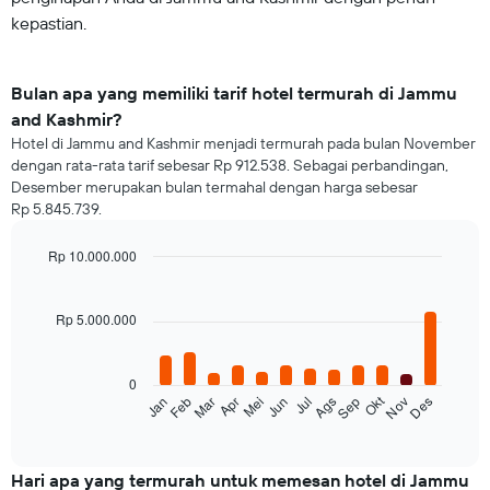
kepastian.
Bulan apa yang memiliki tarif hotel termurah di Jammu
and Kashmir?
Hotel di Jammu and Kashmir menjadi termurah pada bulan November
dengan rata-rata tarif sebesar Rp 912.538. Sebagai perbandingan,
Desember merupakan bulan termahal dengan harga sebesar
Rp 5.845.739.
Rp 10.000.000
Bar
Chart
graphic.
chart
with
Rp 5.000.000
12
bars.
0
Grafik
Okt
Jan
Feb
Mar
Apr
Mei
Jun
Jul
Ags
Sep
Nov
Des
berikut
End
of
menampilkan
interactive
rata-
chart
rata
Hari apa yang termurah untuk memesan hotel di Jammu