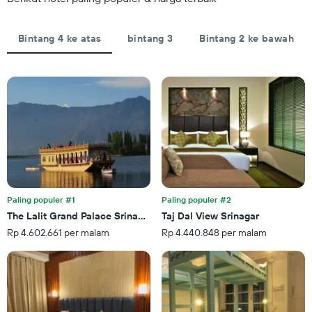
menampilkan
Y
jumlah
yang
hari
menampilkan
Bintang 4 ke atas
bintang 3
Bintang 2 ke bawah
sebelum
rata-
tanggal
rata
menginap
harga
Grafik
kamar
ini
untuk
memiliki
akhir
1
pekan
sumbu
ini
Y
yang
yang
ditemukan
menampilkan
dalam
rata-
3
rata
Paling populer #1
Paling populer #2
hari
harga
The Lalit Grand Palace Srinagar
Taj Dal View Srinagar
terakhir
kamar
Rp 4.602.661 per malam
Rp 4.440.848 per malam