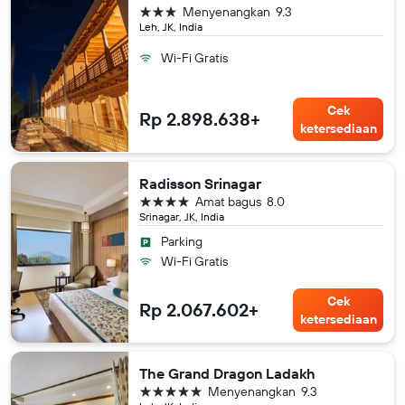
bintang 3
Menyenangkan
9.3
Leh, JK, India
Wi-Fi Gratis
Cek
Rp 2.898.638+
ketersediaan
Radisson Srinagar
bintang 4
Amat bagus
8.0
Srinagar, JK, India
Parking
Wi-Fi Gratis
Cek
Rp 2.067.602+
ketersediaan
The Grand Dragon Ladakh
bintang 5
Menyenangkan
9.3