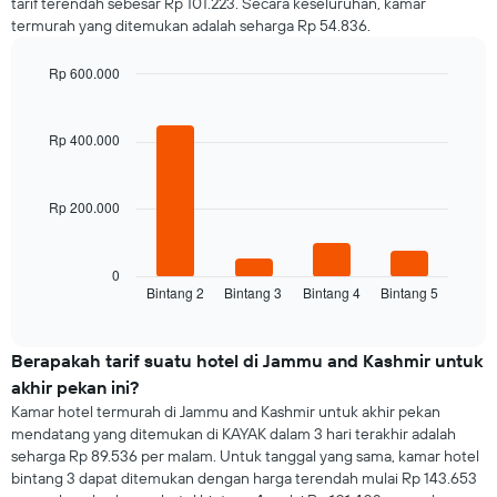
tarif terendah sebesar Rp 101.223. Secara keseluruhan, kamar
Grafik
rata-
termurah yang ditemukan adalah seharga Rp 54.836.
ini
rata
memiliki
harga
1
Rp 600.000
kamar
sumbu
Bar
Chart
X
graphic.
chart
yang
with
Rp 400.000
4
menampilkan
bars.
hari.
Grafik
Rp 200.000
Grafik
ini
berikut
memiliki
menampilkan
1
rata-
0
sumbu
Bintang 2
Bintang 3
Bintang 4
Bintang 5
rata
End
Y
of
harga
yang
interactive
kamar
chart
menampilkan
untuk
Berapakah tarif suatu hotel di Jammu and Kashmir untuk
rata-
malam
rata
akhir pekan ini?
ini
harga
Kamar hotel termurah di Jammu and Kashmir untuk akhir pekan
yang
kamar
mendatang yang ditemukan di KAYAK dalam 3 hari terakhir adalah
ditemukan
seharga Rp 89.536 per malam. Untuk tanggal yang sama, kamar hotel
dalam
bintang 3 dapat ditemukan dengan harga terendah mulai Rp 143.653
3