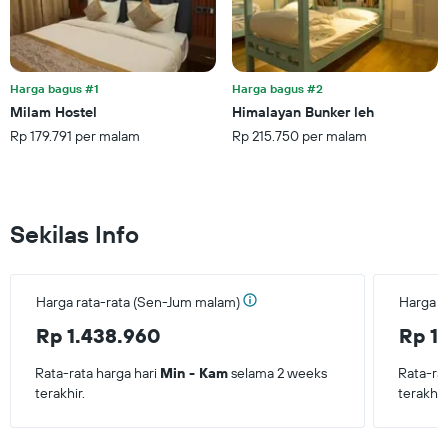
Harga bagus #1
Harga bagus #2
Milam Hostel
Himalayan Bunker leh
Rp 179.791 per malam
Rp 215.750 per malam
Sekilas Info
Harga rata-rata (Sen-Jum malam)
Harga r
Rp 1.438.960
Rp 1
Rata-rata harga hari
Min - Kam
selama 2 weeks
Rata-ra
terakhir.
terakhir