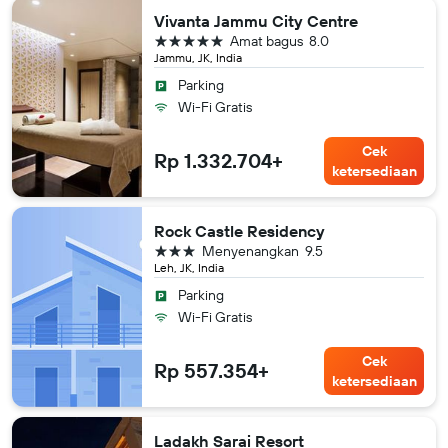
Vivanta Jammu City Centre
bintang 5
Amat bagus
8.0
Jammu, JK, India
Parking
Wi-Fi Gratis
Cek
Rp 1.332.704+
ketersediaan
Rock Castle Residency
bintang 3
Menyenangkan
9.5
Leh, JK, India
Parking
Wi-Fi Gratis
Cek
Rp 557.354+
ketersediaan
Ladakh Sarai Resort