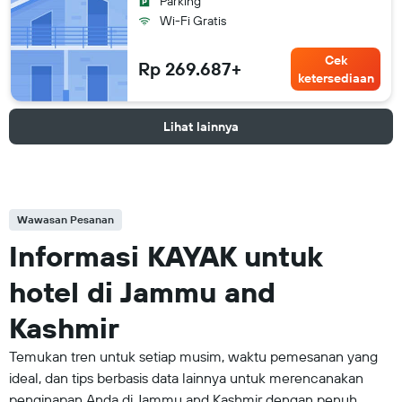
Parking
Wi-Fi Gratis
Cek
Rp 269.687+
ketersediaan
Lihat lainnya
Wawasan Pesanan
Informasi KAYAK untuk
hotel di Jammu and
Kashmir
Temukan tren untuk setiap musim, waktu pemesanan yang
ideal, dan tips berbasis data lainnya untuk merencanakan
penginapan Anda di Jammu and Kashmir dengan penuh