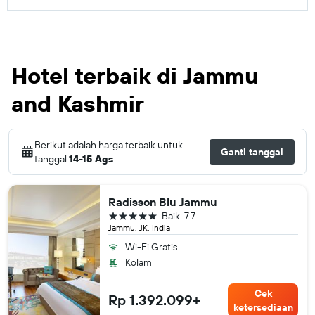
Hotel terbaik di Jammu
and Kashmir
Berikut adalah harga terbaik untuk
Ganti tanggal
tanggal
14-15 Ags
.
Radisson Blu Jammu
bintang 5
Baik
7.7
Jammu, JK, India
Wi-Fi Gratis
Kolam
Cek
Rp 1.392.099+
ketersediaan