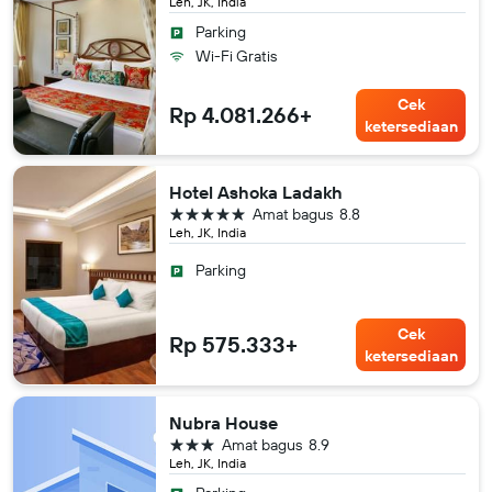
Leh, JK, India
Parking
Wi-Fi Gratis
Cek
Rp 4.081.266+
ketersediaan
Hotel Ashoka Ladakh
bintang 5
Amat bagus
8.8
Leh, JK, India
Parking
Cek
Rp 575.333+
ketersediaan
Nubra House
bintang 3
Amat bagus
8.9
Leh, JK, India