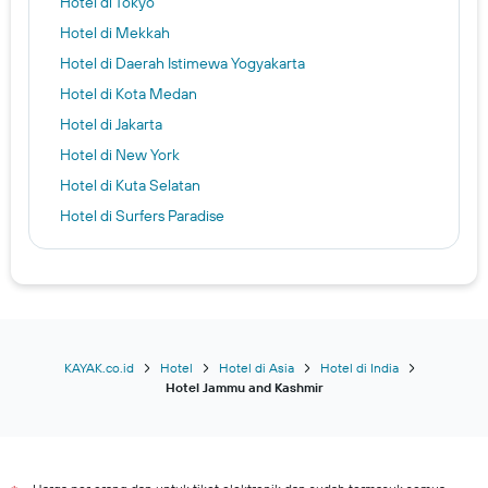
Hotel di Tokyo
Hotel di Mekkah
Hotel di Daerah Istimewa Yogyakarta
Hotel di Kota Medan
Hotel di Jakarta
Hotel di New York
Hotel di Kuta Selatan
Hotel di Surfers Paradise
Hotel di Bangkok
Hotel di Las Vegas
Hotel di Kota Palembang
Hotel di Budapest
Hotel di Osaka
KAYAK.co.id
Hotel
Hotel di Asia
Hotel di India
Hotel Jammu and Kashmir
Hotel di Los Angeles
Hotel di Denpasar
Kuta hotels