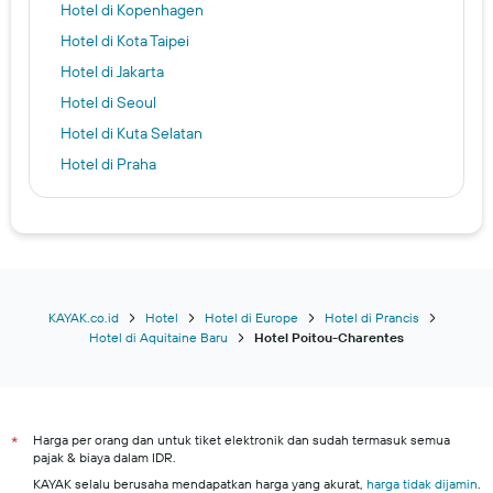
Hotel di Kopenhagen
Hotel di Kota Taipei
Hotel di Jakarta
Hotel di Seoul
Hotel di Kuta Selatan
Hotel di Praha
Hotel di Singapura
Hotel di Los Angeles
Hotel di Semarang
Hotel di Denpasar
Hotel di Kota Bekasi
KAYAK.co.id
Hotel
Hotel di Europe
Hotel di Prancis
Hotel di Aquitaine Baru
Hotel Poitou-Charentes
Hotel di New York
Hotel di Paris
Kuta hotels
Harga per orang dan untuk tiket elektronik dan sudah termasuk semua
Surabaya hotels
*
pajak & biaya dalam IDR.
Kota Bogor hotels
KAYAK selalu berusaha mendapatkan harga yang akurat,
harga tidak dijamin
.