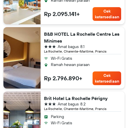
Ramah hewan piaraan
Cek
Rp 2.095.141+
ketersediaan
B&B HOTEL La Rochelle Centre Les
Minimes
bintang 3
Amat bagus
8.1
La Rochelle, Charente-Maritime, Prancis
Wi-Fi Gratis
Ramah hewan piaraan
Cek
Rp 2.796.890+
ketersediaan
Brit Hotel La Rochelle Périgny
bintang 3
Amat bagus
8.2
La Rochelle, Charente-Maritime, Prancis
Parking
Wi-Fi Gratis