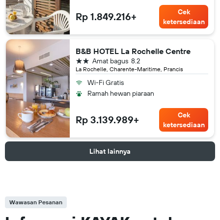
Cek
Rp 1.849.216+
ketersediaan
B&B HOTEL La Rochelle Centre
bintang 2
Amat bagus
8.2
La Rochelle, Charente-Maritime, Prancis
Wi-Fi Gratis
Ramah hewan piaraan
Cek
Rp 3.139.989+
ketersediaan
Lihat lainnya
Wawasan Pesanan