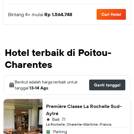
Bintang 4+ mulai
Rp 1.564.748
Cari Hotel
Hotel terbaik di Poitou-
Charentes
Berikut adalah harga terbaik untuk
Ganti tanggal
tanggal
13-14 Ags
.
Première Classe La Rochelle Sud-
Aytré
bintang 1
Baik
7.1
La Rochelle, Charente-Maritime, Prancis
Parking