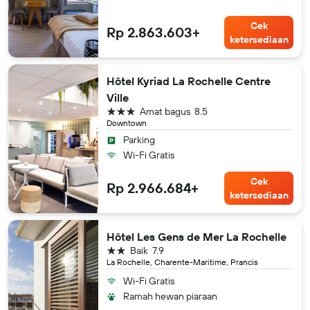
Cek
Rp 2.863.603+
ketersediaan
Hôtel Kyriad La Rochelle Centre
Ville
bintang 3
Amat bagus
8.5
Downtown
Parking
Wi-Fi Gratis
Cek
Rp 2.966.684+
ketersediaan
Hôtel Les Gens de Mer La Rochelle
bintang 2
Baik
7.9
La Rochelle, Charente-Maritime, Prancis
Wi-Fi Gratis
Ramah hewan piaraan