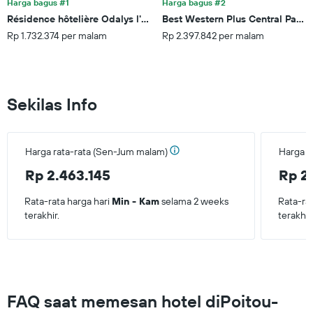
Harga bagus #1
Harga bagus #2
kamar
Résidence hôtelière Odalys l'Archipel
Best Western Plus Central Park 
untuk
Rp 1.732.374 per malam
Rp 2.397.842 per malam
akhir
pekan
ini
yang
ditemukan
Sekilas Info
dalam
3
hari
terakhir
Harga rata-rata (Sen-Jum malam)
Harga r
Rp 2.463.145
Rp 2
Rata-rata harga hari
Min - Kam
selama 2 weeks
Rata-ra
terakhir.
terakhir
FAQ saat memesan hotel diPoitou-