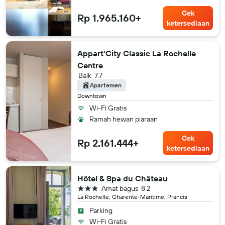
Cek
Rp 1.965.160+
ketersediaan
Appart'City Classic La Rochelle
Centre
Baik
7.7
Apartemen
Downtown
Wi-Fi Gratis
Ramah hewan piaraan
Cek
Rp 2.161.444+
ketersediaan
Hôtel & Spa du Château
bintang 3
Amat bagus
8.2
La Rochelle, Charente-Maritime, Prancis
Parking
Wi-Fi Gratis