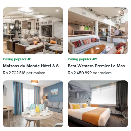
bintang
untuk
Grafik
malam
ini
ini
memiliki
yang
1
ditemukan
sumbu
dalam
X
3
yang
hari
menampilkan
terakhir
kategori
hotel
Paling populer #1
Paling populer #2
berdasarkan
Maisons du Monde Hôtel & Suites - La Rochelle Vieux Port
Best Western Premier Le Masq H
bintang.
Rp 2.702.518 per malam
Rp 2.450.899 per malam
Grafik
ini
memiliki
1
sumbu
Y
yang
menampilkan
rata-
rata
harga