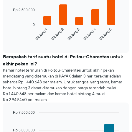
5
bars.
Rp 2.500.000
Grafik
berikut
0
menampilkan
Bintang 3
Bintang 2
Bintang 1
Bintang 5
Bintang 4
rata-
rata
End
of
harga
interactive
kamar
chart
untuk
Berapakah tarif suatu hotel di Poitou-Charentes untuk
malam
akhir pekan ini?
ini
Kamar hotel termurah di Poitou-Charentes untuk akhir pekan
yang
mendatang yang ditemukan di KAYAK dalam 3 hari terakhir adalah
ditemukan
seharga Rp 1.440.648 per malam. Untuk tanggal yang sama, kamar
dalam
hotel bintang 3 dapat ditemukan dengan harga terendah mulai
3
Rp 1.440.648 per malam dan kamar hotel bintang 4 mulai
hari
Rp 2.949.460 per malam.
terakhir
dan
dihimpun
Rp 7.500.000
berdasarkan
Bar
Chart
peringkat
graphic.
chart
with
bintang
Rp 5.000.000