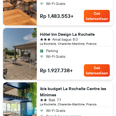
Wi-Fi Gratis
Cek
Rp 1.483.553+
ketersediaan
Hôtel Inn Design La Rochelle
bintang 3
Amat bagus
8.0
La Rochelle, Charente-Maritime, Prancis
Parking
Wi-Fi Gratis
Cek
Rp 1.927.738+
ketersediaan
ibis budget La Rochelle Centre les
Minimes
bintang 2
Baik
7.7
La Rochelle, Charente-Maritime, Prancis
Wi-Fi Gratis