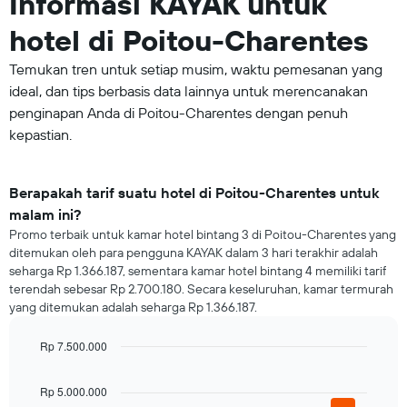
Informasi KAYAK untuk
hotel di Poitou-Charentes
Temukan tren untuk setiap musim, waktu pemesanan yang
ideal, dan tips berbasis data lainnya untuk merencanakan
penginapan Anda di Poitou-Charentes dengan penuh
kepastian.
Berapakah tarif suatu hotel di Poitou-Charentes untuk
malam ini?
Promo terbaik untuk kamar hotel bintang 3 di Poitou-Charentes yang
ditemukan oleh para pengguna KAYAK dalam 3 hari terakhir adalah
seharga Rp 1.366.187, sementara kamar hotel bintang 4 memiliki tarif
terendah sebesar Rp 2.700.180. Secara keseluruhan, kamar termurah
yang ditemukan adalah seharga Rp 1.366.187.
Rp 7.500.000
Bar
Chart
graphic.
chart
Rp 5.000.000
with