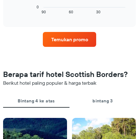
ini
menampilkan
0
memiliki
gambaran
90
60
30
End
1
of
perubahan
interactive
sumbu
harga
chart
Y
kamar
yang
menjelang
menampilkan
Temukan promo
tanggal
rata-
menginap
rata
Grafik
harga
ini
kamar
memiliki
1
Berapa tarif hotel Scottish Borders?
sumbu
X
Berikut hotel paling populer & harga terbaik
yang
menampilkan
jumlah
Bintang 4 ke atas
bintang 3
hari
sebelum
tanggal
menginap
Grafik
ini