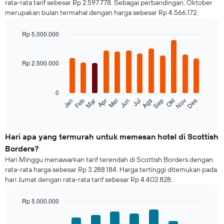
rata-rata tarif sebesar Rp 2.597.778. Sebagai perbandingan, Oktober
merupakan bulan termahal dengan harga sebesar Rp 4.566.172.
Rp 5.000.000
Bar
Chart
graphic.
chart
with
Rp 2.500.000
12
bars.
0
Grafik
Okt
Feb
Mei
Ags
Nov
Mar
Jun
Sep
Des
Jan
Apr
Jul
berikut
End
of
menampilkan
interactive
rata-
chart
rata
Hari apa yang termurah untuk memesan hotel di Scottish
harga
Borders?
dari
Hari Minggu menawarkan tarif terendah di Scottish Borders dengan
sebuah
rata-rata harga sebesar Rp 3.288.184. Harga tertinggi ditemukan pada
kamar
hari Jumat dengan rata-rata tarif sebesar Rp 4.402.828.
untuk
setiap
bulannya
Rp 5.000.000
Grafik
Bar
Chart
ini
graphic.
chart