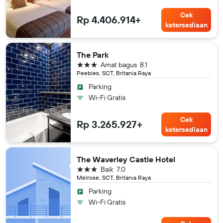
Cek
Rp 4.406.914+
ketersediaan
The Park
bintang 3
Amat bagus
8.1
Peebles, SCT, Britania Raya
Parking
Wi-Fi Gratis
Cek
Rp 3.265.927+
ketersediaan
The Waverley Castle Hotel
bintang 3
Baik
7.0
Melrose, SCT, Britania Raya
Parking
Wi-Fi Gratis