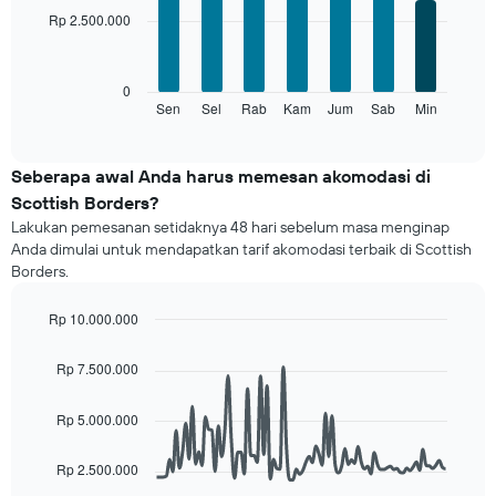
with
memiliki
Rp 2.500.000
7
1
bars.
sumbu
X
Grafik
0
yang
berikut
Sen
Sel
Rab
Kam
Jum
Sab
Min
End
menampilkan
of
menampilkan
bulan.
interactive
rata-
chart
Grafik
rata
Seberapa awal Anda harus memesan akomodasi di
ini
harga
memiliki
Scottish Borders?
kamar
1
Lakukan pemesanan setidaknya 48 hari sebelum masa menginap
untuk
sumbu
Anda dimulai untuk mendapatkan tarif akomodasi terbaik di Scottish
setiap
Y
Borders.
hari
yang
Grafik
menampilkan
ini
Rp 10.000.000
rata-
memiliki
Line
Chart
rata
1
graphic.
chart
harga
Rp 7.500.000
with
sumbu
kamar
90
X
data
Rp 5.000.000
yang
points.
menampilkan
hari.
Rp 2.500.000
Grafik
Grafik
berikut