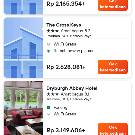
Cek
Rp 2.165.354+
ketersediaan
The Cross Keys
bintang 3
Amat bagus
8.2
Peebles, SCT, Britania Raya
Wi-Fi Gratis
Ramah hewan piaraan
Cek
Rp 2.628.081+
ketersediaan
Dryburgh Abbey Hotel
bintang 3
Amat bagus
8.1
Melrose, SCT, Britania Raya
Parking
Wi-Fi Gratis
Cek
Rp 3.149.606+
ketersediaan