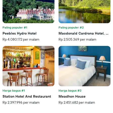
memiliki
1
sumbu
Y
yang
menampilkan
Paling populer #1
Paling populer #2
rata-
Peebles Hydro Hotel
Macdonald Cardrona Hotel, Golf
rata
Rp 4.080.172 per malam
Rp 2.505.369 per malam
harga
kamar
Harga bagus #1
Harga bagus #2
Station Hotel And Restaurant
Meadhon House
Rp 2.397.996 per malam
Rp 2.451.682 per malam