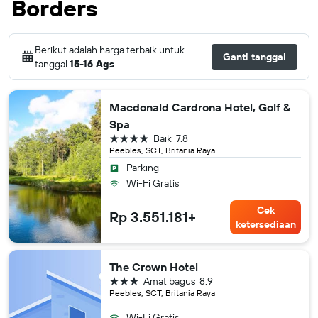
Borders
Berikut adalah harga terbaik untuk
Ganti tanggal
tanggal
15-16 Ags
.
Macdonald Cardrona Hotel, Golf &
Spa
bintang 4
Baik
7.8
Peebles, SCT, Britania Raya
Parking
Wi-Fi Gratis
Cek
Rp 3.551.181+
ketersediaan
The Crown Hotel
bintang 3
Amat bagus
8.9
Peebles, SCT, Britania Raya
Wi-Fi Gratis