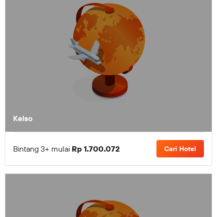
Kelso
Bintang 3+ mulai
Rp 1.700.072
Cari Hotel