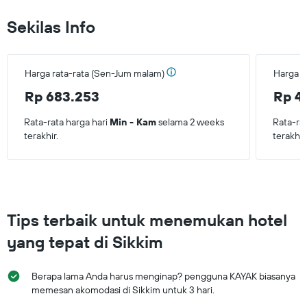
Sekilas Info
Harga rata-rata (Sen-Jum malam)
Harga r
Rp 683.253
Rp 4
Rata-rata harga hari
Min - Kam
selama 2 weeks
Rata-ra
terakhir.
terakhir
Tips terbaik untuk menemukan hotel
yang tepat di Sikkim
Berapa lama Anda harus menginap? pengguna KAYAK biasanya
memesan akomodasi di Sikkim untuk 3 hari.