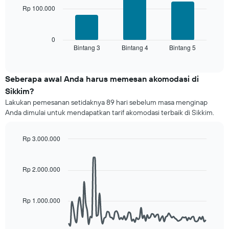
ini
Rp 100.000
Grafik
memiliki
berikut
1
menampilkan
sumbu
rata-
0
X
Bintang 3
Bintang 4
Bintang 5
rata
End
yang
of
harga
interactive
menampilkan
kamar
chart
kategori
untuk
Seberapa awal Anda harus memesan akomodasi di
hotel
akhir
Sikkim?
berdasarkan
pekan
bintang.
Lakukan pemesanan setidaknya 89 hari sebelum masa menginap
ini
Grafik
Anda dimulai untuk mendapatkan tarif akomodasi terbaik di Sikkim.
yang
ini
ditemukan
menampilkan
dalam
Rp 3.000.000
1
3
Line
sumbu
Chart
hari
graphic.
chart
Y
terakhir
with
Rp 2.000.000
yang
90
dan
menampilkan
data
dihimpun
rata-
points.
berdasarkan
rata
Rp 1.000.000
peringkat
harga
Grafik
bintang
kamar
berikut
Grafik
untuk