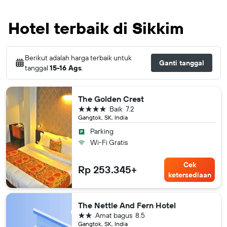
Hotel terbaik di Sikkim
Berikut adalah harga terbaik untuk
Ganti tanggal
tanggal
15-16 Ags
.
The Golden Crest
bintang 4
Baik
7.2
Gangtok, SK, India
Parking
Wi-Fi Gratis
Cek
Rp 253.345+
ketersediaan
The Nettle And Fern Hotel
bintang 2
Amat bagus
8.5
Gangtok, SK, India