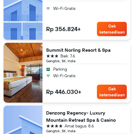
Wi-Fi Gratis
Cek
Rp 356.824+
ketersediaan
Summit Norling Resort & Spa
bintang 3
Baik
7.6
Gangtok, SK, India
Parking
Wi-Fi Gratis
Cek
Rp 446.030+
ketersediaan
Denzong Regency- Luxury
Mountain Retreat Spa & Casino
bintang 4
Amat bagus
8.6
Gangtok, SK, India