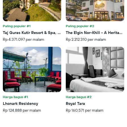
1
akhir
sumbu
pekan
Y
ini
yang
yang
menampilkan
ditemukan
Paling populer #1
Paling populer #2
rata-
dalam
Taj Guras Kutir Resort & Spa, Gangtok
The Elgin Nor-Khill - A Heritage 
rata
3
Rp 4.371.097 per malam
Rp 2.212.310 per malam
harga
hari
kamar
terakhir
Harga bagus #1
Harga bagus #2
Lhonark Residency
Royal Tara
Rp 124.888 per malam
Rp 160.571 per malam