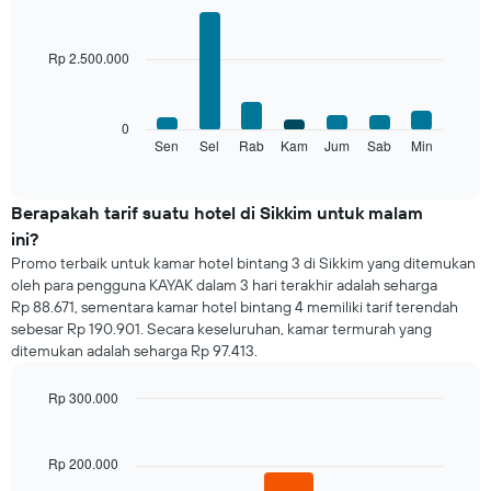
Grafik
Bar
Chart
ini
graphic.
chart
with
memiliki
Rp 2.500.000
7
1
bars.
sumbu
X
Grafik
0
yang
berikut
Sen
Sel
Rab
Kam
Jum
Sab
Min
End
menampilkan
of
menampilkan
bulan.
interactive
rata-
chart
Grafik
rata
Berapakah tarif suatu hotel di Sikkim untuk malam
ini
harga
memiliki
ini?
kamar
1
Promo terbaik untuk kamar hotel bintang 3 di Sikkim yang ditemukan
untuk
sumbu
oleh para pengguna KAYAK dalam 3 hari terakhir adalah seharga
setiap
Y
Rp 88.671, sementara kamar hotel bintang 4 memiliki tarif terendah
hari
yang
sebesar Rp 190.901. Secara keseluruhan, kamar termurah yang
Grafik
menampilkan
ditemukan adalah seharga Rp 97.413.
ini
rata-
memiliki
rata
1
Rp 300.000
harga
sumbu
Bar
kamar
Chart
X
graphic.
chart
yang
with
Rp 200.000
3
menampilkan