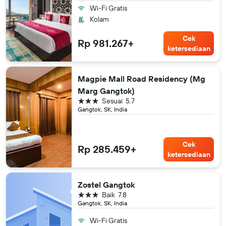
Wi-Fi Gratis
Kolam
Cek
Rp 981.267+
ketersediaan
Magpie Mall Road Residency (Mg
Marg Gangtok)
bintang 3
Sesuai
5.7
Gangtok, SK, India
Cek
Rp 285.459+
ketersediaan
Zostel Gangtok
bintang 3
Baik
7.8
Gangtok, SK, India
Wi-Fi Gratis