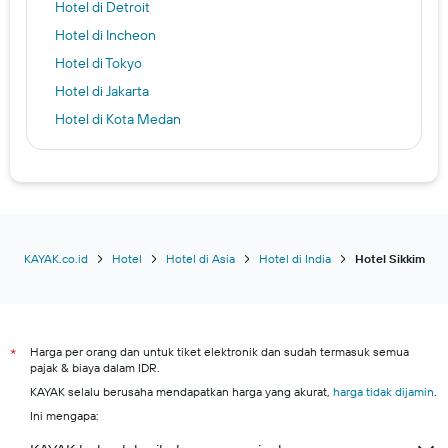
Hotel di Detroit
Hotel di Incheon
Hotel di Tokyo
Hotel di Jakarta
Hotel di Kota Medan
Hotel di Trondheim
Hotel di Washington
Hotel di Kota Pekanbaru
Hotel di Denpasar
Hotel di Batam
KAYAK.co.id
Hotel
Hotel di Asia
Hotel di India
Hotel Sikkim
Hotel di Toronto
Hotel di Daerah Istimewa Yogyakarta
Kuta hotels
Harga per orang dan untuk tiket elektronik dan sudah termasuk semua
*
pajak & biaya dalam IDR.
Surabaya hotels
KAYAK selalu berusaha mendapatkan harga yang akurat,
harga tidak dijamin
.
Kota Bekasi hotels
Ini mengapa:
Kuta Selatan hotels