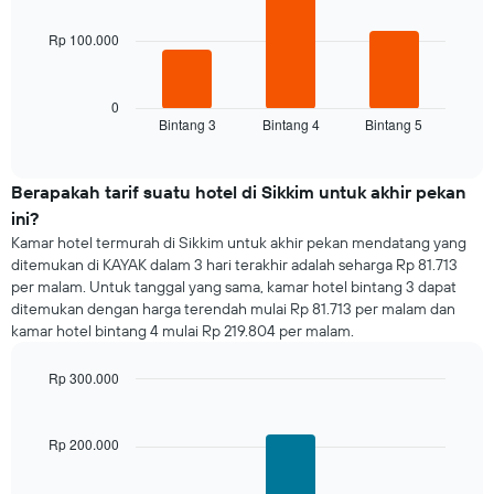
bars.
hari.
Grafik
Rp 100.000
Grafik
ini
berikut
memiliki
menampilkan
1
rata-
0
sumbu
Bintang 3
Bintang 4
Bintang 5
rata
End
Y
of
harga
yang
interactive
kamar
chart
menampilkan
untuk
Berapakah tarif suatu hotel di Sikkim untuk akhir pekan
rata-
malam
rata
ini?
ini
harga
Kamar hotel termurah di Sikkim untuk akhir pekan mendatang yang
yang
kamar
ditemukan di KAYAK dalam 3 hari terakhir adalah seharga Rp 81.713
ditemukan
per malam. Untuk tanggal yang sama, kamar hotel bintang 3 dapat
dalam
ditemukan dengan harga terendah mulai Rp 81.713 per malam dan
3
kamar hotel bintang 4 mulai Rp 219.804 per malam.
hari
terakhir
dan
Rp 300.000
dihimpun
Bar
Chart
graphic.
berdasarkan
chart
with
peringkat
Rp 200.000
3
bintang
bars.
Grafik