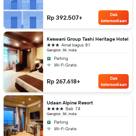
Cek
Rp 392.507+
ketersediaan
Keswani Group Tashi Heritage Hotel
bintang 3
Amat bagus
8.1
Gangtok, SK, India
Parking
Wi-Fi Gratis
Cek
Rp 267.618+
ketersediaan
Udaan Alpine Resort
bintang 4
Baik
7.4
Gangtok, SK, India
Parking
Wi-Fi Gratis