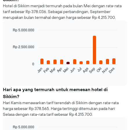
Hotel di Sikkim menjadi termurah pada bulan Mei dengan rata-rata
tarif sebesar Rp 378.036. Sebagai perbandingan, September
merupakan bulan termahal dengan harga sebesar Rp 4.215.700.
Rp 5.000.000
Bar
Chart
graphic.
chart
with
Rp 2.500.000
12
bars.
0
Grafik
Okt
Feb
Mei
Ags
Nov
Mar
Jun
Sep
Des
Jan
Apr
Jul
berikut
End
of
menampilkan
interactive
rata-
chart
rata
Hari apa yang termurah untuk memesan hotel di
harga
Sikkim?
dari
Hari Kamis menawarkan tarif terendah di Sikkim dengan rata-rata
sebuah
harga sebesar Rp 378.565. Harga tertinggi ditemukan pada hari
kamar
Selasa dengan rata-rata tarif sebesar Rp 4.215.700.
untuk
setiap
bulannya
Rp 5.000.000