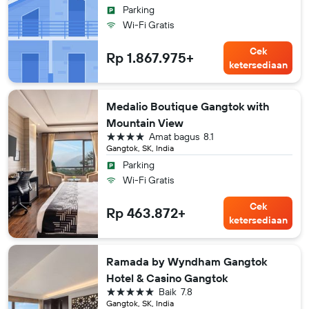
Parking
Wi-Fi Gratis
Cek
Rp 1.867.975+
ketersediaan
Medalio Boutique Gangtok with
Mountain View
bintang 4
Amat bagus
8.1
Gangtok, SK, India
Parking
Wi-Fi Gratis
Cek
Rp 463.872+
ketersediaan
Ramada by Wyndham Gangtok
Hotel & Casino Gangtok
bintang 5
Baik
7.8
Gangtok, SK, India