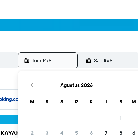
Jum 14/8
-
Sab 15/8
Agustus 2026
M
S
S
R
K
J
S
M
1
h KAYAK
2
3
4
5
6
7
8
6