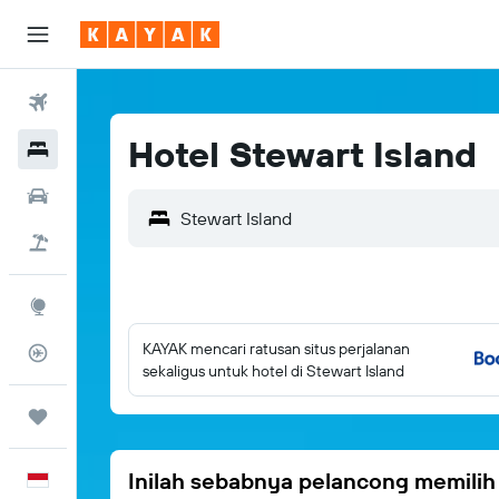
Tiket Pesawat
Hotel Stewart Island
Hotel
Sewa Mobil
Tiket+Hotel
Eksplorasi
KAYAK mencari ratusan situs perjalanan
Pantau Pesawat
sekaligus untuk hotel di Stewart Island
Trips
Inilah sebabnya pelancong memili
Bahasa Indonesia