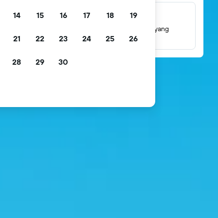
14
15
16
17
18
19
Jutaan ulasan
Lihat penilaian berdasarkan jutaan ulasan tamu yang
21
22
23
24
25
26
sebenarnya.
28
29
30