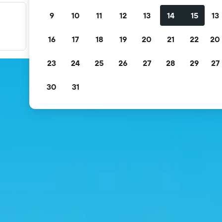
9
10
11
12
13
14
15
13
Filter promo Anda
Filter berdasarkan pembatalan gratis, sarapan gratis, dan
16
17
18
19
20
21
22
20
lainnya.
23
24
25
26
27
28
29
27
30
31