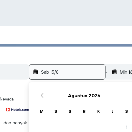
Sab 15/8
-
Min 1
Agustus 2026
, Nevada
M
S
S
R
K
J
S
...dan banyak lagi
1