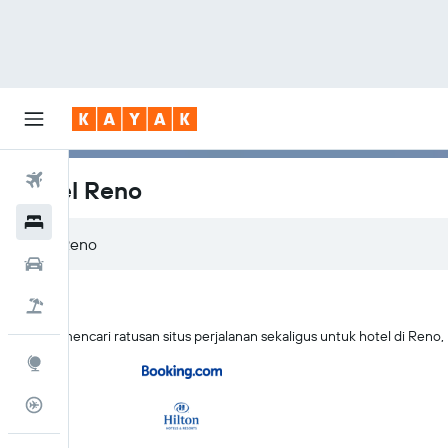
Tiket Pesawat
Hotel Reno
Hotel
Sewa Mobil
Tiket+Hotel
KAYAK mencari ratusan situs perjalanan sekaligus untuk hotel di Reno
Eksplorasi
Pantau Pesawat