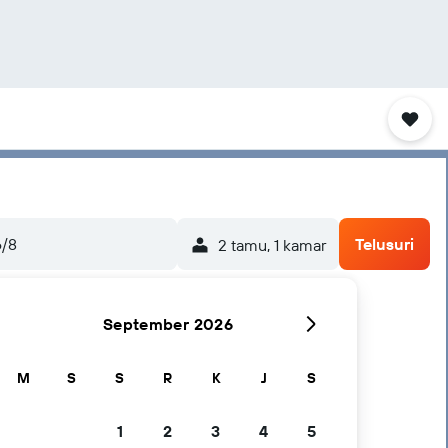
6/8
Telusuri
2 tamu, 1 kamar
September 2026
M
S
S
R
K
J
S
1
2
3
4
5