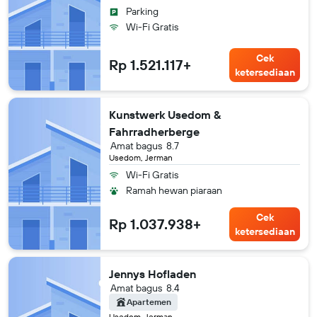
Parking
Wi-Fi Gratis
Cek
Rp 1.521.117+
ketersediaan
Kunstwerk Usedom &
Fahrradherberge
Amat bagus
8.7
Usedom, Jerman
Wi-Fi Gratis
Ramah hewan piaraan
Cek
Rp 1.037.938+
ketersediaan
Jennys Hofladen
Amat bagus
8.4
Apartemen
Usedom, Jerman