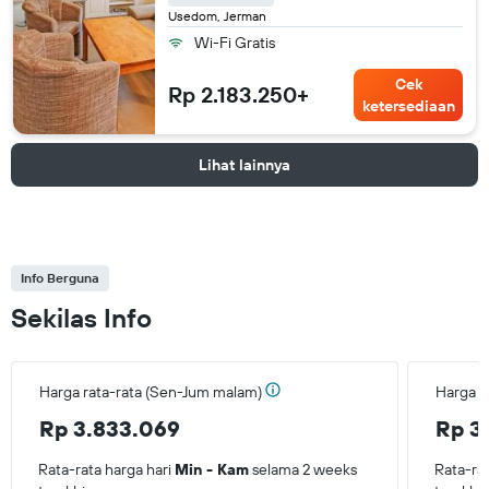
Usedom, Jerman
Wi-Fi Gratis
Cek
Rp 2.183.250+
ketersediaan
Lihat lainnya
Info Berguna
Sekilas Info
Harga rata-rata (Sen-Jum malam)
Harga r
Rp 3.833.069
Rp 3
Rata-rata harga hari
Min - Kam
selama 2 weeks
Rata-ra