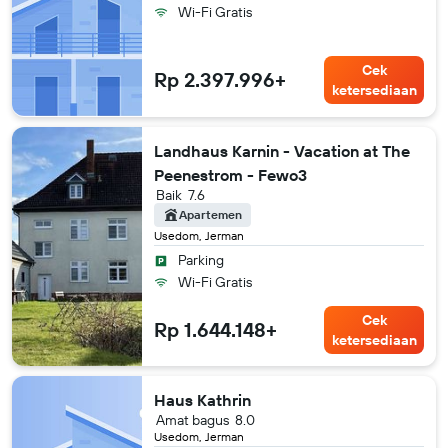
Wi-Fi Gratis
Cek
Rp 2.397.996+
ketersediaan
Landhaus Karnin - Vacation at The
Peenestrom - Fewo3
Baik
7.6
Apartemen
Usedom, Jerman
Parking
Wi-Fi Gratis
Cek
Rp 1.644.148+
ketersediaan
Haus Kathrin
Amat bagus
8.0
Usedom, Jerman