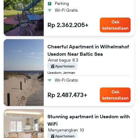
Parking
Wi-Fi Gratis
Cek
Rp 2.362.205+
ketersediaan
Cheerful Apartment in Wilhelmshof
Usedom Near Baltic Sea
Amat bagus
8.3
Apartemen
Usedom, Jerman
Wi-Fi Gratis
Cek
Rp 2.487.473+
ketersediaan
Stunning apartment in Usedom with
WiFi
Menyenangkan
10
Apartemen