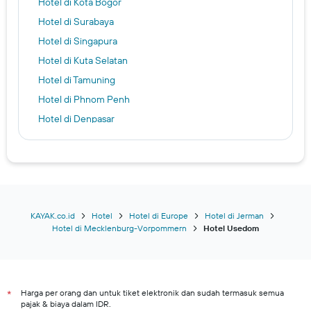
Hotel di Kota Bogor
Hotel di Surabaya
Hotel di Singapura
Hotel di Kuta Selatan
Hotel di Tamuning
Hotel di Phnom Penh
Hotel di Denpasar
Hotel di Lisboa
Hotel di Amsterdam
Hotel di Kota Tangerang
Hotel di Bangkok
Hotel di Kota Solo
KAYAK.co.id
Hotel
Hotel di Europe
Hotel di Jerman
Hotel di Mecklenburg-Vorpommern
Hotel Usedom
Hotel di Kota Pekanbaru
Hotel di Daerah Istimewa Yogyakarta
Bandung hotels
Harga per orang dan untuk tiket elektronik dan sudah termasuk semua
Kuta hotels
*
pajak & biaya dalam IDR.