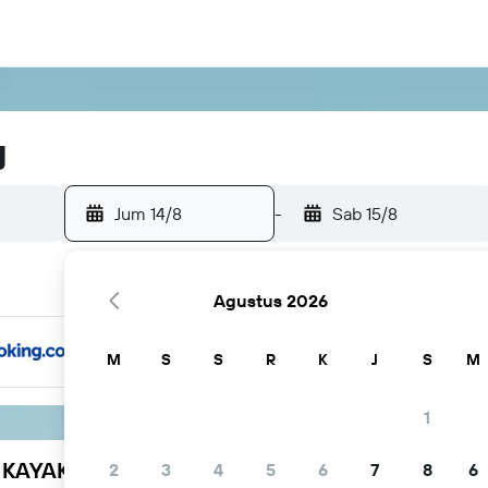
y
Jum 14/8
-
Sab 15/8
Agustus 2026
M
S
S
R
K
J
S
M
1
h KAYAK
2
3
4
5
6
7
8
6