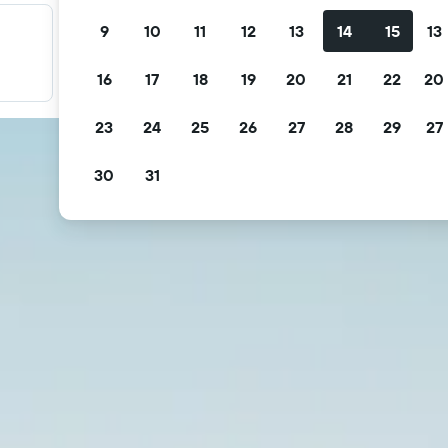
9
10
11
12
13
14
15
13
Filter promo Anda
Filter berdasarkan pembatalan gratis, sarapan gratis, dan
16
17
18
19
20
21
22
20
lainnya.
23
24
25
26
27
28
29
27
30
31