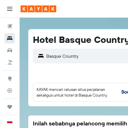
Tiket Pesawat
Hotel Basque Countr
Hotel
Sewa Mobil
Tiket+Hotel
Eksplorasi
KAYAK mencari ratusan situs perjalanan
Pantau Pesawat
sekaligus untuk hotel di Basque Country
Trips
Inilah sebabnya pelancong memili
Bahasa Indonesia