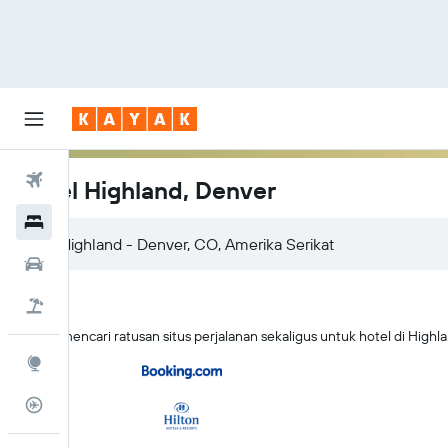
Tiket Pesawat
Hotel Highland, Denver
Hotel
Sewa Mobil
Tiket+Hotel
KAYAK mencari ratusan situs perjalanan sekaligus untuk hotel di Highl
Eksplorasi
Pantau Pesawat