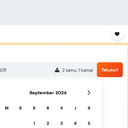
2/8
Telusuri
2 tamu, 1 kamar
September 2026
M
S
S
R
K
J
S
1
2
3
4
5