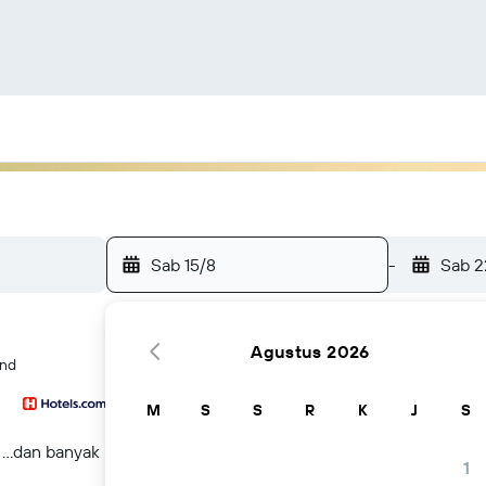
Sab 15/8
-
Sab 2
Agustus 2026
and
M
S
S
R
K
J
S
...dan banyak lagi
1