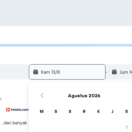
Kam 13/8
-
Jum 1
Agustus 2026
n
M
S
S
R
K
J
S
...dan banyak lagi
1