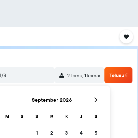
4/8
Telusuri
2 tamu, 1 kamar
September 2026
M
S
S
R
K
J
S
1
2
3
4
5