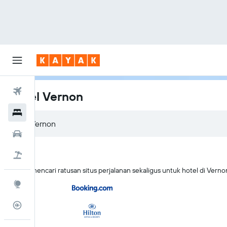
Tiket Pesawat
Hotel Vernon
Hotel
Sewa Mobil
Tiket+Hotel
KAYAK mencari ratusan situs perjalanan sekaligus untuk hotel di Verno
Eksplorasi
Pantau Pesawat