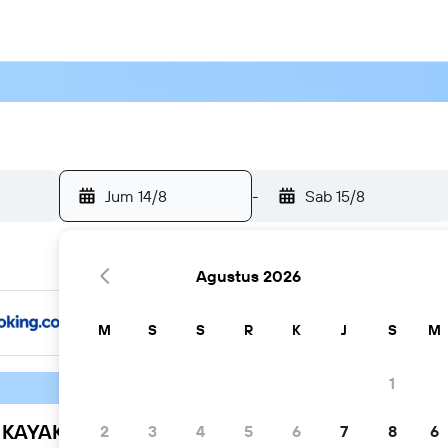
Jum 14/8
-
Sab 15/8
Agustus 2026
M
S
S
R
K
J
S
M
1
h KAYAK
2
3
4
5
6
7
8
6