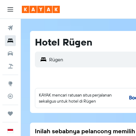
Tiket Pesawat
Hotel Rügen
Hotel
Sewa Mobil
Tiket+Hotel
Eksplorasi
KAYAK mencari ratusan situs perjalanan
Pantau Pesawat
sekaligus untuk hotel di Rügen
Trips
Inilah sebabnya pelancong memili
Bahasa Indonesia