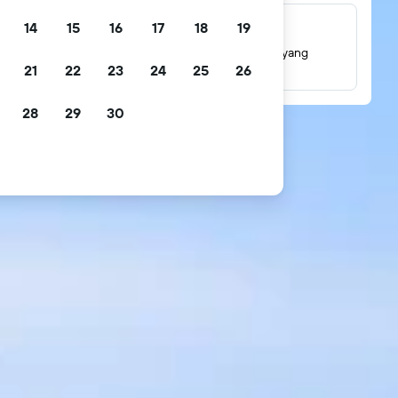
14
15
16
17
18
19
Jutaan ulasan
Lihat penilaian berdasarkan jutaan ulasan tamu yang
21
22
23
24
25
26
sebenarnya.
28
29
30