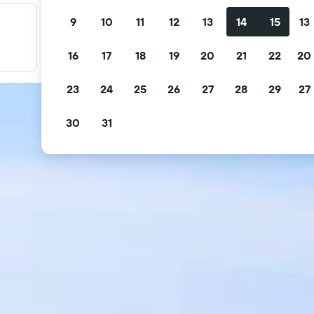
9
10
11
12
13
14
15
13
Filter promo Anda
Filter berdasarkan pembatalan gratis, sarapan gratis, dan
16
17
18
19
20
21
22
20
lainnya.
23
24
25
26
27
28
29
27
30
31